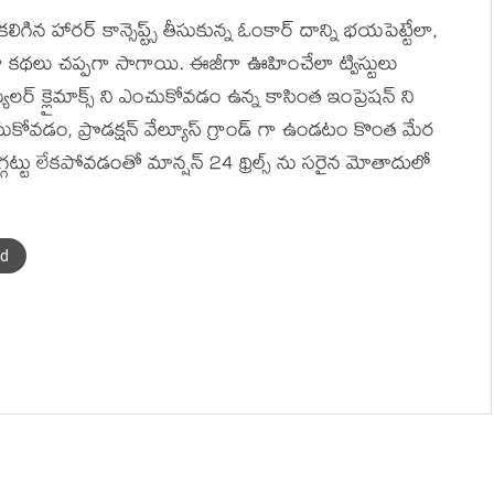
లిగిన హారర్ కాన్సెప్ట్స్ తీసుకున్న ఓంకార్ దాన్ని భయపెట్టేలా,
 కథలు చప్పగా సాగాయి. ఈజీగా ఊహించేలా ట్విస్టులు
ులర్ క్లైమాక్స్ ని ఎంచుకోవడం ఉన్న కాసింత ఇంప్రెషన్ ని
ు తీసుకోవడం, ప్రొడక్షన్ వేల్యూస్ గ్రాండ్ గా ఉండటం కొంత మేర
్టు లేకపోవడంతో మాన్షన్ 24 థ్రిల్స్ ను సరైన మోతాదులో
od