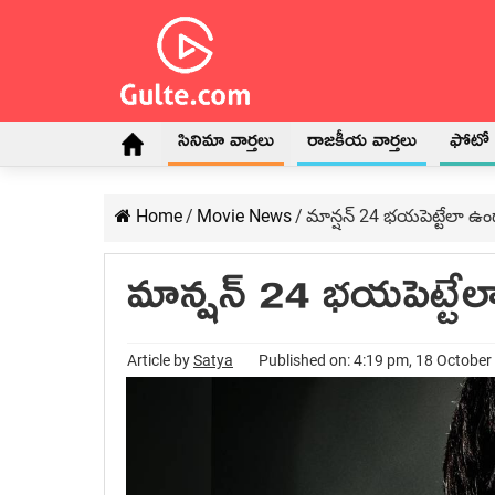
సినిమా వార్తలు
రాజకీయ వార్తలు
ఫోటో గ
Home
/
Movie News
/
మాన్షన్ 24 భయపెట్టేలా ఉం
మాన్షన్ 24 భయపెట్టే
Article by
Satya
Published on: 4:19 pm, 18 October