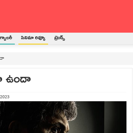
్యాలరీ
సినిమా రివ్యూ
ట్రెండ్స్
దా
లా ఉందా
 2023