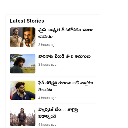
Latest Stories
ఫ్లాప్ బాధ్యత తీసుకోవడం చాలా
అవసరం
3 hours ago
వారణాసి వీరుడి తొలి అడుగులు
3 hours ago
ఫేక్ క‌లెక్ష‌న్ల గురించి ఐటీ వాళ్ల‌కూ
తెలుస‌ట‌
4 hours ago
ప్యారడైజ్ టీం… జాగ్రత్త
పడాల్సిందే
4 hours ago