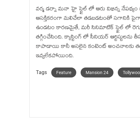
వర్మ డర్నా మనా హై స్టైల్ లో ఆరు విభిన్న నేపథ్యం క
ఆసక్తికరంగా మలిచేలా తడబడటంతో సగానికి పైగా
ఉండటం కారణమైతే, మరీ సినిమాటిక్ స్టైల్ లో రెగ్య
తగ్గించేసింది. క్యాస్టింగ్ లో సీనియర్ ఆర్టిస్టులన
కాపాడాయి కానీ అసలైన కంటెంట్ అంచనాలకు తగ్గట
ఇవ్వలేకపోయింది.
Tags
Feature
Mansion 24
Tollywo