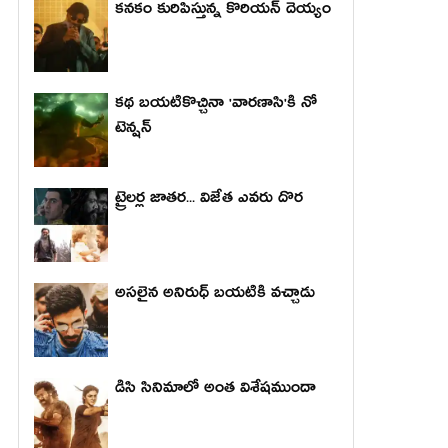
కనకం కురిపిస్తున్న కొరియన్ దెయ్యం
కథ బయటికొచ్చినా 'వారణాసి'కి నో
టెన్షన్
ట్రైలర్ల జాతర... విజేత ఎవరు దొర
అసలైన అనిరుధ్ బయటికి వచ్చాడు
డిసి సినిమాలో అంత విశేషముందా