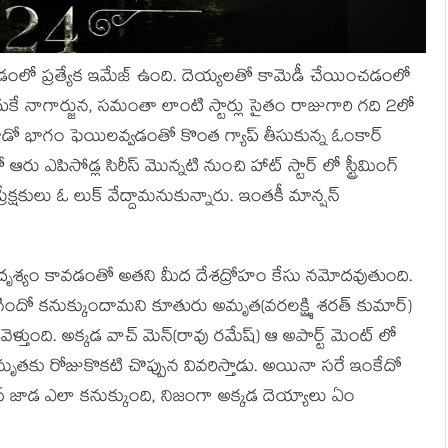
డంలో ప్రత్యేక ఇమేజ్ ఉంది. దెయ్యలతో కామెడీ చేయించడంలో
ందుకే నాగార్జున, సమంతా లాంటి స్టార్లు సైతం రాజుగారి గది 2లో
ో భాగం ఫెయిలవ్వడంతో కొంత గ్యాప్ తీసుకున్న ఓంకార్
రు ఎపిసోడ్ల సిరీస్ మొన్నటి నుంచి హాట్ స్టార్ లో స్ట్రీమింగ్
ేక్షకులు ఓ లుక్ వేద్దామనుకున్నారు. ఇంతకీ మాన్షన్
) అదృశ్యం కావడంతో అతని మీద దేశద్రోహం కేసు నమోదవుతుంది.
ందో కనుక్కుందామని కూతురు అమృత(వరలక్ష్మి శరత్ కుమార్)
 వెళ్తుంది. అక్కడ వాచ్ మెన్(రావు రమేష్) ఆ అపార్ట్ మెంట్ లో
ృతకు రోజుకొకటి చొప్పున వివరిస్తాడు. అయినా సరే ఇంకేదో
్ జాడ ఎలా కనుక్కుంది, నిజంగా అక్కడ దెయ్యాలు ఏం