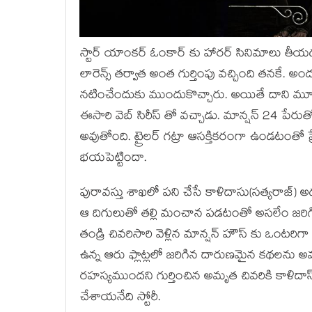
స్టార్ యాంకర్ ఓంకార్ కు హారర్ సినిమాలు తీయ
లారెన్స్ తర్వాత అంత గుర్తింపు వచ్చింది తనకే. అ
నటించేందుకు ముందుకొచ్చారు. అయితే దాని మూడ
ఈసారి వెబ్ సిరీస్ తో వచ్చాడు. మాన్షన్ 24 పేరుతో ఆ
అవుతోంది. ట్రైలర్ గట్రా ఆసక్తికరంగా ఉండటంతో ప్ర
భయపెట్టిందా.
పురావస్తు శాఖలో పని చేసే కాళిదాసు(సత్యరాజ్
ఆ దిగులుతో తల్లి మంచాన పడటంతో అసలేం జరిగి
తండ్రి చివరిసారి వెళ్లిన మాన్షన్ హౌస్ కు ఒంటరిగా
ఉన్న ఆరు ఫ్లాట్లలో జరిగిన దారుణమైన కథలను అమ
రహస్యముందని గుర్తించిన అమృత చివరికి కాళిదాస
చేశాయనేది స్టోరీ.