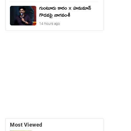
గుంటూరు కారం × హనుమాన్
గొడవపై నాగవంశీ
14 hours ago
Most Viewed