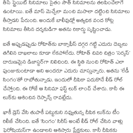
తీసే స్ట్రెయిట్ సినిమాలు సైతం సౌత్ సినిమాలను తలపించేలాగే
ఉంటాయి. ఐతే మాస్ మెచ్చేలా మంచి మసాలా దట్టించి సినిమాలు
తీస్తాడని పేరుంది. అందుకే బాలీవుడ్లో అత్యధిక వంద కోట్ల
సినిమాలు తీసిన దర్శకుడిగా అతను రికార్డు సృష్టించాడు.
ఐతే అప్పుడప్పుడు రోహిత్‌కు బాక్సాఫీస్ దగ్గర గట్టి ఎదురు దెబ్బలు
తగిలిన దాఖలాలు కూడా లేకపోలేదు. రోహిత్ చివరి చిత్రం ‘సర్కస్’
దారుణమైన డిజాస్టర్‌గా నిలిచింది. ఈ స్థితి నుంచి రోహిత్ ఎలా
పుంజుకుంటాడా అని అందరూ ఎదురు చూస్తున్నారు. అతను ‘లేడీ
సింగం’తో రాబోతున్నాడు. ఇందులో దీపికా పదుకొనే లీడ్ రోల్
చేస్తోంది. ఈ రోజే ఆ సినిమా ఫస్ట్ లుక్ లాంచ్ చేశారు. కానీ ఈ
లుక్‌కు ఆశించిన రెస్పాన్స్ రావట్లేదు.
ఖాకీ డ్రెస్ వేసి తుపాకీ పట్టుకుని నవ్వుతున్న దీపిక లుక్‌ను టీం
రిలీజ్ చేసింది. ఐతే ‘సింగం’ సిరీస్ అంటే లీడ్ రోల్ చేసిన వాళ్లు
ఫెరోషియస్‌గా ఉండాలని ఆశిస్తారు ప్రేక్షకులు. కానీ దీపికకు