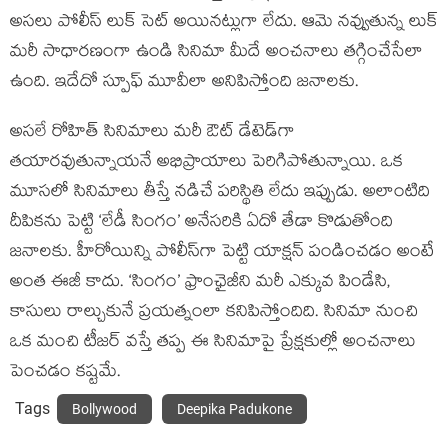
అసలు పోలీస్ లుక్ సెట్ అయినట్లుగా లేదు. ఆమె నవ్వుతున్న లుక్
మరీ సాధారణంగా ఉండి సినిమా మీదే అంచనాలు తగ్గించేసేలా
ఉంది. ఇదేదో స్పూఫ్ మూవీలా అనిపిస్తోంది జనాలకు.
అసలే రోహిత్ సినిమాలు మరీ ఔట్ డేటెడ్‌గా
తయారవుతున్నాయనే అభిప్రాయాలు పెరిగిపోతున్నాయి. ఒక
మూసలో సినిమాలు తీస్తే నడిచే పరిస్థితి లేదు ఇప్పుడు. అలాంటిది
దీపికను పెట్టి ‘లేడీ సింగం’ అనేసరికి ఏదో తేడా కొడుతోంది
జనాలకు. హీరోయిన్ని పోలీస్‌గా పెట్టి యాక్షన్ పండించడం అంటే
అంత ఈజీ కాదు. ‘సింగం’ ఫ్రాంఛైజీని మరీ ఎక్కువ పిండేసి,
కాసులు రాల్చుకునే ప్రయత్నంలా కనిపిస్తోందిది. సినిమా నుంచి
ఒక మంచి టీజర్ వస్తే తప్ప ఈ సినిమాపై ప్రేక్షకుల్లో అంచనాలు
పెంచడం కష్టమే.
Tags
Bollywood
Deepika Padukone