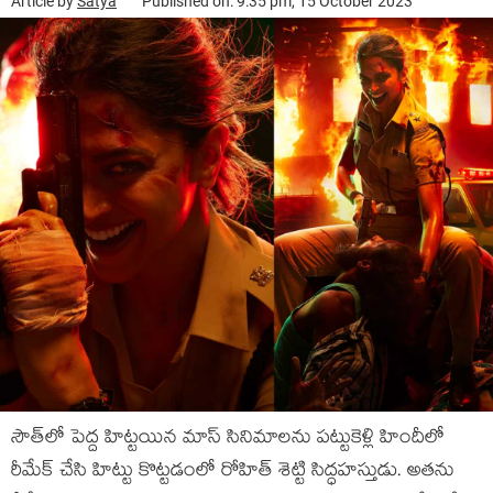
Article by
Satya
Published on: 9:35 pm, 15 October 2023
సౌత్‌లో పెద్ద హిట్టయిన మాస్ సినిమాలను పట్టుకెళ్లి హిందీలో
రీమేక్ చేసి హిట్టు కొట్టడంలో రోహిత్ శెట్టి సిద్ధహస్తుడు. అతను