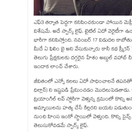
ఎఫ్3 తర్వాత పెద్దగా కనిపించకుండా పోయిన మెహ్ర
విశేషమే. అదే స్పార్క్ లైఫ్. టైటిల్ ఏదో వెరైటీ
భారీగా కనిపిస్తోంది. నవంబర్ 17 విడుదల కాబోతున్న ఈ
మీదే ఏ ఫిలిం బై అని వేసుకున్నారు కానీ కథ స్క్రీన
తెలుగు ప్రేక్షకులకు దగ్గరైన హేశం అబ్దుల్ వహాబ
ఇందాక లాంచ్ చేశారు.
జీవితంలో ఎన్నో కలలు ఏదో సాధించాలనే తపనతో ఉన్
ధిల్లాన్) ని ఇష్టపడి ప్రేమించడం మొదలుపెడతాడు
ట్రయాంగిల్ లవ్ స్టోరీగా వెళ్తున్న క్రమంలో కొ
అమ్మాయిలను హత్య చేసే కిల్లరని బయట పడుతుంది. 
నుంచి హింస ఇంకో స్థాయిలో వెళ్తుంది. కొన్ని సై
తెలుసుకోవడమే స్పార్క్ లైఫ్.