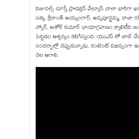
విజువల్స్ చూస్తే ప్రొడక్షన్ వేల్యూస్ చాలా భారీగా ఖర్చ
సత్య, శ్రీకాంత్ అయ్యంగార్, అన్నపూర్ణమ్మ, రాజా రవీంద
స్కోర్, అశోక్ కుమార్ ఛాయాగ్రహణం క్వాలిటీని ఇంకాస
పెట్టడం ఆశ్చర్యం కలిగిస్తుంది. యుఎస్ లో జాబ్ చేస
సందర్భాల్లో చెప్పుకున్నాడు. కంటెంట్ విభిన్నం
నెల ఆగాలి.