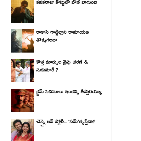
కనకరాజు కొట్టులో బోణీ బాగుంది
రాకాసి గాడ్జిల్లాని రామాయణ
తొక్కగలదా
కొత్త మార్పుల వైపు చరణ్ &
సుకుమార్ ?
క్రైమ్ సినిమాలు ఇంకెన్ని తీస్తారయ్యా
చెన్నై లవ్ స్టోరీ... ‘సమ్’తృప్తేనా?