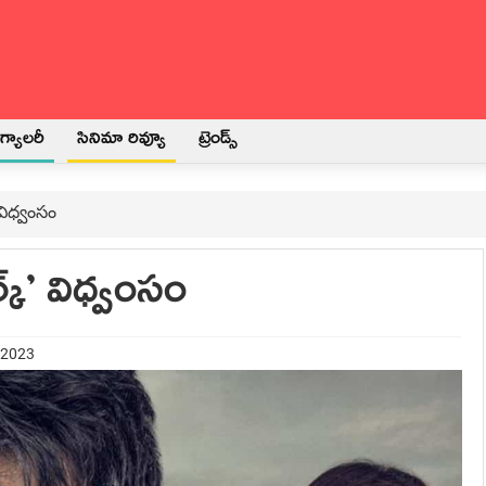
్యాలరీ
సినిమా రివ్యూ
ట్రెండ్స్
’ విధ్వంసం
ర్క్’ విధ్వంసం
 2023