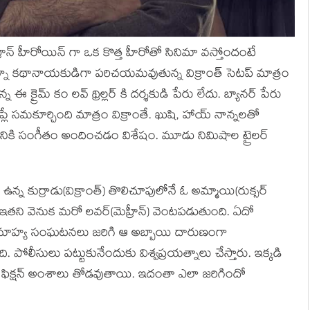
ీన్ హీరోయిన్ గా ఒక కొత్త హీరోతో సినిమా వస్తోందంటే
గా ఉన్నా కథానాయకుడిగా పరిచయమవుతున్న విక్రాంత్ సెటప్ మాత్రం
 క్రైమ్ కం లవ్ థ్రిల్లర్ కి దర్శకుడి పేరు లేదు. బ్యానర్ పేరు
్ ప్లే సమకూర్చింది మాత్రం విక్రాంతే. ఖుషి, హాయ్ నాన్నలతో
్ దీనికి సంగీతం అందించడం విశేషం. మూడు నిమిషాల ట్రైలర్
న కుర్రాడు(విక్రాంత్) తొలిచూపులోనే ఓ అమ్మాయి(రుక్సర్
. ఇతని వెనుక మరో లవర్(మెహ్రీన్) వెంటపడుతుంది. ఏదో
న్ని అనూహ్య సంఘటనలు జరిగి ఆ అబ్బాయి దారుణంగా
పోలీసులు పట్టుకునేందుకు విశ్వప్రయత్నాలు చేస్తారు. ఇక్కడి
న్స్ ఫిక్షన్ అంశాలు తోడవుతాయి. ఇదంతా ఎలా జరిగిందో