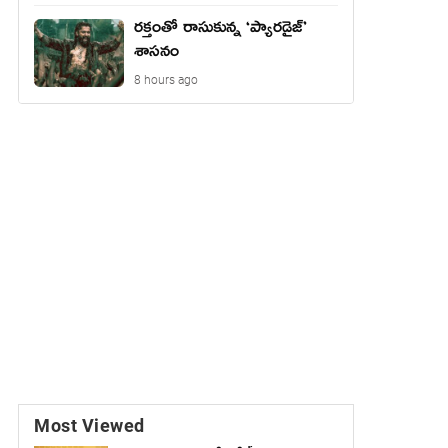
రక్తంతో రాసుకున్న ‘ప్యారడైజ్’
శాసనం
8 hours ago
Most Viewed