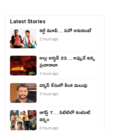
Latest Stories
కల్ట్ మూవీ… ఏదో అనుకుంటే
2 hours ago
అల్లు అర్జున్ 23… అప్పుడే ఇన్ని
ప్రచారాలా
4 hours ago
దర్శన్ కేసులో కీలక మలుపు
5 hours ago
ఆగస్ట్ 7… ఓటిటిలో కంటెంట్
వర్షం
6 hours ago