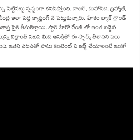
ు పెట్టినట్టు స్పష్టంగా కనిపిస్తోంది. నాజర్, సుహాసిని, బ్రహ్మాజీ,
్ర ఇలా పెద్ద క్యాస్టింగ్ నే పెట్టుకున్నారు. హేశం బ్యాక్ గ్రౌండ్
్త పైకి తీసుకెళ్లాయి. స్టార్ హీరో రేంజ్ లో ఇంత బడ్జెట్
్తున్న విక్రాంత్ నటన మీద ఆసక్తితో ఈ స్పార్క్ తీశానని పలు
గా ఉంది. ఇతని నటనతో పాటు కంటెంట్ ని జడ్జ్ చేయాలంటే ఇంకో