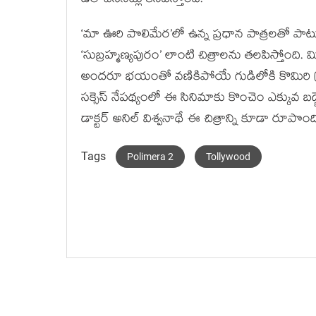
డీల్ చేసినట్లు కనిపిస్తోంది.
‘మా ఊరి పొలిమేర’లో ఉన్న ప్రధాన పాత్రలతో పాటు కొన
‘సుబ్రహ్మణ్యపురం’ లాంటి చిత్రాలను తలపిస్తోంది. 
అందరూ భయంతో వణికిపోయే గుడిలోకి కొమిరి (సత్యం
సక్సెస్ నేపథ్యంలో ఈ సినిమాకు కొంచెం ఎక్కువ బడ్జెట్ పె
డాక్టర్ అనిల్ విశ్వనాథే ఈ చిత్రాన్ని కూడా రూపొం
Tags
Polimera 2
Tollywood