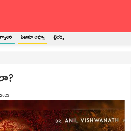
్యాలరీ
సినిమా రివ్యూ
ట్రెండ్స్
ులా?
 2023