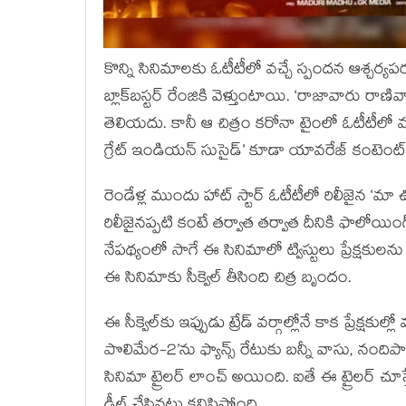
కొన్ని సినిమాలకు ఓటీటీలో వచ్చే స్పందన ఆశ్చర్యప
బ్లాక్‌‌బస్టర్ రేంజికి వెళ్తుంటాయి. ‘రాజావారు రాణ
తెలియదు. కానీ ఆ చిత్రం కరోనా టైంలో ఓటీటీలో మ
గ్రేట్ ఇండియన్ సుసైడ్’ కూడా యావరేజ్ కంటెంట్‌త
రెండేళ్ల ముందు హాట్ స్టార్ ఓటీటీలో రిలీజైన ‘మా
రిలీజైనప్పటి కంటే తర్వాత తర్వాత దీనికి ఫాలోయి
నేపథ్యంలో సాగే ఈ సినిమాలో ట్విస్టులు ప్రేక్షకులను 
ఈ సినిమాకు సీక్వెల్ తీసింది చిత్ర బృందం.
ఈ సీక్వెల్‌కు ఇప్పుడు ట్రేడ్ వర్గాల్లోనే కాక ప్రేక్ష
పొలిమేర-2’ను ఫ్యాన్స్ రేటుకు బన్నీ వాసు, నందిపా
సినిమా ట్రైలర్ లాంచ్ అయింది. ఐతే ఈ ట్రైలర్ చూస్త