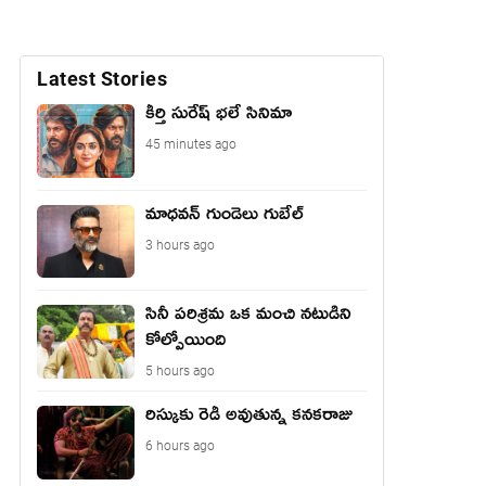
Latest Stories
కీర్తి సురేష్ భ‌లే సినిమా
45 minutes ago
మాధ‌వ‌న్ గుండెలు గుబేల్‌
3 hours ago
సినీ పరిశ్రమ ఒక మంచి నటుడిని
కోల్పోయింది
5 hours ago
రిస్కుకు రెడీ అవుతున్న కనకరాజు
6 hours ago