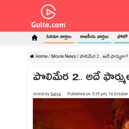
సినిమా వార్తలు
రాజకీయ వార్తలు
ఫోటో గ
Home
/
Movie News
/
పొలిమేర 2.. అదే ఫార్ములా?
పొలిమేర 2.. అదే ఫార్మ
Article by
Satya
Published on: 5:35 pm, 14 October