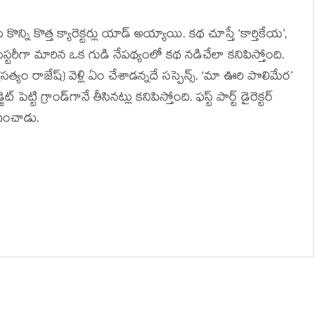
్ని కొత్త క్యారెక్టర్లు యాడ్ అయ్యాయి. కథ చూస్తే ‘కార్తికేయ’,
మిస్టరీగా మారిన ఒక గుడి నేపథ్యంలో కథ నడిచేలా కనిపిస్తోంది.
 రాజేష్) వెళ్లి ఏం చేశాడన్నదే సస్పెన్స్. ‘మా ఊరి పొలిమేర’
ట్టి గ్రాండ్‌గానే తీసినట్లు కనిపిస్తోంది. ఫస్ట్ పార్ట్ డైరెక్టర్
దించాడు.