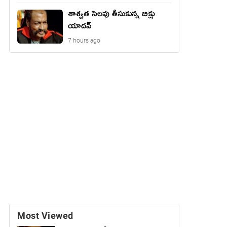
శాశ్వత సెలవు తీసుకున్న బిక్షు
యాదవ్
7 hours ago
Most Viewed