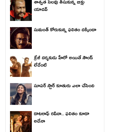
శాశ్వత సెలవు తీసుకున్న బిక్షు
యాదవ్
సుమంత్ కోరుకున్న ఫలితం దక్కిందా
క్రేజీ దర్శకుడు హీరో అయితే సౌండ్
లేదేంటి
సూపర్ స్టార్ కూతురు ఎలా చేసింది
డాటరాఫ్ రవీనా... ఫలితం కూడా
అదేనా