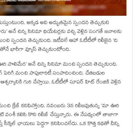
రుస్తుంటుంది. అక్కడ అవి అద్భుతమైన స్పందన తెచ్చుకుని
ివారు’ అనే చిన్న సినిమా థియేటర్లకు వచ్చి వెళ్లిన సంగతే జనాలకు
ంచి స్పందన తెచ్చుకుంది. ఇటీవలే ఆహా ఓటీటీలో రిలీజైన ‘ది
ోనే భారీగా వ్యూస్ తెచ్చుకుంటోంది.
 ఊరి పొలిమేర’ అనే చిన్న సినిమా మంచి స్పందన తెచ్చుకుంది.
ంగ్ పెరిగి మంచి పాపులారిటీ సంపాదించింది. చేతబడుల
ఆశ్చర్యానికి గురి చేస్తాయి. ఓటీటీలో సూపర్ హిట్ రేంజికి వెళ్లిన
కుల్లో మంచి క్రేజ్ కనిపిస్తోంది. నవంబరు 3న రిలీజవుతున్న ‘మా ఊరి
టి వంశీ కలిసి కొని రిలీజ్ చేస్తున్నారు. ఈ నేపథ్యంలో తాజాగా
ే సీక్వెల్ ఛాయలు పెద్దగా కనిపించలేదు. ఒక కొత్త కథతో దీన్ని