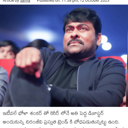
Article by
Satya
Published on: 11:38 pm, 12 October 2023
ఇటీవలే భోళా శంకర్ తో కెరీర్ లోనే అతి పెద్ద డిజాస్టర్
అందుకున్న చిరంజీవి ప్రస్తుత ట్రెండ్ కి బోధపడుతున్నట్టు ఉంది.