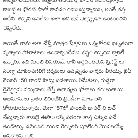
తక్కువ చేయలేదు. ఇప్పుడు ఆడియన్స్ వాటిని ఆదరిస్తున్నారు
కాబట్టి ఆ ధోరణి ఫాలో కావడం గమనిస్తున్నామని, అంతే తప్ప
అదేమీ తప్పని అనలేదు అలా అని ఇదే ఎల్లప్పుడూ ఉంటుందని
చెప్పలేదు.
అయితే తాను అలా చేస్తే మాత్రం ప్రేక్షకులు ఒప్పుకోరని ఖచ్చితంగా
నృత్యాలు పోరాటాలు ఉండాల్సిందేనని, కష్టం తప్పదని క్లారిటీ
ఇచ్చారు. ఇది మంచి విషయమే కానీ అర్థవంతమైన స్క్రిప్ట్ లు,
సరిగ్గా చూపించగలిగే దర్శకులు ఉన్నప్పుడు వాల్తేరు వీరయ్య, ఖైదీ
నెంబర్ 150 లాంటి హిట్లు పడతాయి. రీమేకులు, గుడ్డిగా
డైరెక్టర్లను నమ్మడాలు చేస్తే ఆచార్యలు భోళాలు తగులుతాయి.
అభిమానులు సైతం చిరంజీవి ట్రెండీగా చూడాలని
కోరుకుంటున్నారు. మెగా 157లో ఫాంటసీ జానర్ ని టచ్
చేస్తున్నారు కాబట్టి ఈసారి రిస్క్ పరంగా కాస్త ఎక్కువ పనే
ఉండొచ్చు. డిసెంబర్ నుంచి రెగ్యులర్ షూటింగ్ మొదలయ్యే
అవకాశముంది.