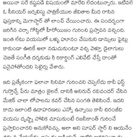
అయినా సరే కష్టపడే విషయంలో మారేది లేదంటున్నారు. ఇటీవలే
ఓ సీనియర్ జర్నలిస్టు పాత్రికేయుల జీవితాల మీద రాసిన
పుస్తకాన్ని మెగాస్టార్ తో లాంచ్ చేయించారు. ఈ సందర్భంగా
జరిగిన చర్చా గోష్ఠిలో హీరోయిజం గురించి ప్రస్తావన వచ్చింది.
ఇంత లేటు వయసులో ఒళ్ళు హూనం చేసుకుని డాన్సులు ఫైట్లు
కాకుండా ఊరికే అలా నడుచుకుంటూ వచ్చి వెళ్తూ, డైలాగులు
చెబితే సంగీత దర్శకుడు రీ రికార్డింగ్ ఎలివేట్ చేస్తే దాంతో
పనైపోతోందని సెటైర్లు వేశారు.
ఇది ప్రత్యేకంగా ఫలానా సినిమా గురించని చెప్పలేదు కానీ ఫస్ట్
గుర్తొచ్చే పేరు మాత్రం జైలరే. దానికి అనిరుద్ రవిచందర్ చేసిన
మేజిక్ చాలా లోపాలను కవర్ చేసిన సంగతి తెలిసిందే. ఇదని
కాదు ఇలాంటి ఉదాహరణలు ఎన్నో ఉన్నాయి కానీ చిరంజీవి
వయసు దృష్ట్యా పోలిక చూసుకుంటే రజనీకాంత్ గురించే
ప్రస్తావించారని అనుకోవచ్చు. అలా అని సూపర్ స్టార్ ని ఆయనేం