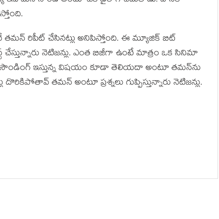
య ఇదీ మన సౌండ్ అంటూ ఒక డైలాగ్ చెబుతాడు. దానికి
స్తోంది.
డునే తమన్ రిపీట్ చేసినట్లు అనిపిస్తోంది. ఈ మ్యూజిక్ బిట్
్ట్ చేస్తున్నారు నెటిజన్లు. ఎంత బిజీగా ఉంటే మాత్రం ఒక సినిమా
 ఒకే సౌండింగ్ ఇస్తున్న విషయం కూడా తెలియదా అంటూ తమన్‌ను
ు దొరికిపోతావ్ తమన్ అంటూ ప్రశ్నలు గుప్పిస్తున్నారు నెటిజన్లు.