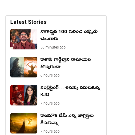
Latest Stories
నాగార్జున 100 గురించి ఎప్పుడు
చెబుతారు
56 minutes ago
రాకాసి గాడ్జిల్లాని రామాయణ
తొక్కగలదా
6 hours ago
ఇంట్రెస్టింగ్… అనుష్క వదులుకున్న
KJQ
7 hours ago
రాజమౌళి టీమ్ ఎన్ని జాగ్రత్తలు
తీసుకున్నా
7 hours ago