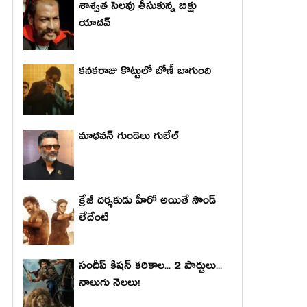
శాశ్వత సెలవు తీసుకున్న బిక్షు
యాదవ్
కనకరాజు కొట్టులో బోణీ బాగుంది
మాధ‌వ‌న్ గుండెలు గుబేల్‌
క్రేజీ దర్శకుడు హీరో అయితే సౌండ్
లేదేంటి
సందీప్ కిషన్ కరికాల... 2 పార్టులు...
నాలుగు నెలలు!