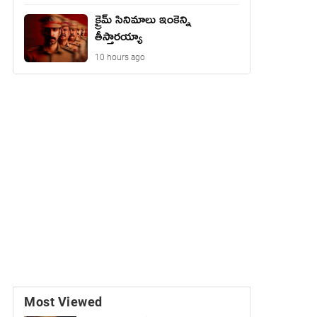
క్రైమ్ సినిమాలు ఇంకెన్ని
తీస్తారయ్యా
10 hours ago
Most Viewed