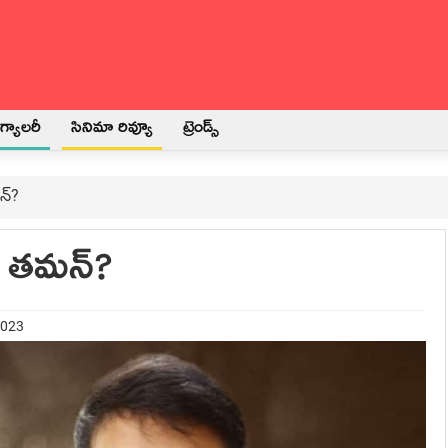
్యాలరీ
సినిమా రివ్యూ
ట్రెండ్స్
న్?
వ్ తమన్?
2023