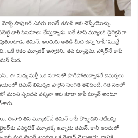
తుతం మోస్ట్ పాపులర్ ఎవరు అంటే తమన్ అని చెప్పేయొచ్చు.
రుసబెట్టి భారీ సినిమాలు చేస్తున్నాడు. ఐతే టాప్ మ్యూజిక్ డైరెక్టర్‌‌గా
అవుతుంటాడు తమన్. అందుకు అతడి మీద ఉన్న ‘కాపీ’ ముద్రే
ని.. ఒకే రకం మ్యూజిక్ ఇస్తాడని.. తన ట్యూన్లను, స్కోర్‌నే కాపీ
తమన్ మీద.
మన్.. ఈ మధ్య మళ్లీ ఒక మూసలో సాగిపోతున్నాడనే విమర్శలు
విషయంలో తమన్ విమర్శల పాలైన సంగతి తెలిసిందే. గత నెలలో
షయంలో మంచి స్పందన వచ్చినా అది కూడా కాపీ ట్యూన్ అంటూ
చేశారు.
సారి తన మ్యూజిక్‌నే తమన్ కాపీ కొట్టాడని నెటిజన్లు
 ట్రైలర్‌కు ఎనర్జిటిక్ మ్యూజిక్కే ఇచ్చాడు తమన్. కానీ అందులో