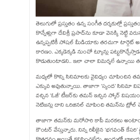
తెలుగులో ప్రస్తుతం ఉన్న సంగీత దర్శకుల్లో ప్రస్
కొన్నేళ్లుగా దేవిశ్రీ ప్రసాద్‌ను కూడా వెనక్కి నెట్టి వ
ఉన్నప్పటికీ సోషల్ మీడియాకు తరచుగా టార్గెట్ 
కారణం. ఎక్కడెక్కడి నుంచో ట్యూన్లు పట్టుకొచ్చేస్తాడ
కొడుతుంటాడని.. ఇలా చాలా విమర్శలే ఉన్నాయి 
మధ్యలో కొన్ని సినిమాలకు వైవిధ్యం చూపించిన త
ఎక్కువ అవుతున్నాయి. తాజాగా ‘స్కంద’ సినిమా 
వచ్చిన ‘ఓజీ’ టీజర్‌కు తమన్ ఇచ్చిన స్కోర్ వి
నెటిజన్లు దాని ఒరిజినల్ చూపించి తమన్‌ను ట్రోల్ 
తాజాగా తమన్‌కు మరోసారి కాపీ మరకలు అంటాయి. ఈ
కౌంటర్ వేస్తున్నారు. నిన్న రిలీజైన ‘భగవంత్ కేసరి’