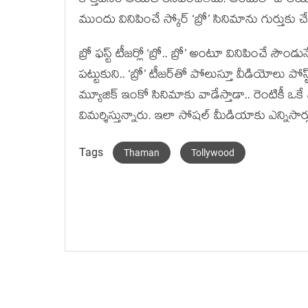
కొత్తదనం అయితే కనిపించలేదు. అందులో బాలయ్
ముందు వినిపించే స్కోర్ ‘బ్రో’ సినిమాను గుర్తుకు చే
బ్రో ఫస్ట్ టీజర్లో ‘బ్రో.. బ్రో’ అంటూ వినిపించే సౌం
పట్టుకుని.. ‘బ్రో’ టీజర్‌తో పోలుస్తూ వీడియోలు పోస
మ్యూజిక్ ఇంకో సినిమాకు వాడేస్తాడా.. రెంటికీ
విమర్శిస్తున్నారు. ఇలా సోషల్ మీడియాకు ఎన్నిసార్ల
Tags
Thaman
Tollywood