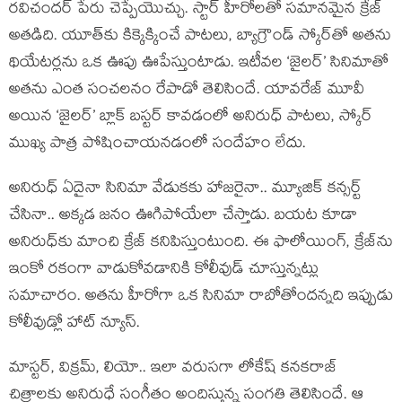
రవిచందర్ పేరు చెప్పేయొచ్చు. స్టార్ హీరోలతో సమానమైన క్రేజ్
అతడిది. యూత్‌కు కిక్కెక్కించే పాటలు, బ్యాగ్రౌండ్ స్కోర్‌తో అతను
థియేటర్లను ఒక ఊపు ఊపేస్తుంటాడు. ఇటీవల ‘జైలర్’ సినిమాతో
అతను ఎంత సంచలనం రేపాడో తెలిసిందే. యావరేజ్ మూవీ
అయిన ‘జైలర్’ బ్లాక్ బస్టర్ కావడంలో అనిరుధ్ పాటలు, స్కోర్
ముఖ్య పాత్ర పోషించాయనడంలో సందేహం లేదు.
అనిరుధ్ ఏదైనా సినిమా వేడుకకు హాజరైనా.. మ్యూజిక్ కన్సర్ట్
చేసినా.. అక్కడ జనం ఊగిపోయేలా చేస్తాడు. బయట కూడా
అనిరుధ్‌కు మాంచి క్రేజ్ కనిపిస్తుంటుంది. ఈ ఫాలోయింగ్‌, క్రేజ్‌ను
ఇంకో రకంగా వాడుకోవడానికి కోలీవుడ్ చూస్తున్నట్లు
సమాచారం. అతను హీరోగా ఒక సినిమా రాబోతోందన్నది ఇప్పుడు
కోలీవుడ్లో హాట్ న్యూస్.
మాస్టర్, విక్రమ్, లియో.. ఇలా వరుసగా లోకేష్ కనకరాజ్
చిత్రాలకు అనిరుధే సంగీతం అందిస్తున్న సంగతి తెలిసిందే. ఆ