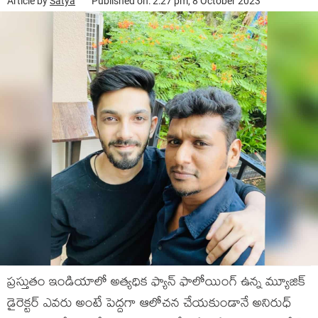
Article by
Satya
Published on: 2:27 pm, 8 October 2023
ప్రస్తుతం ఇండియాలో అత్యధిక ఫ్యాన్ ఫాలోయింగ్ ఉన్న మ్యూజిక్
డైరెక్టర్ ఎవరు అంటే పెద్దగా ఆలోచన చేయకుండానే అనిరుధ్