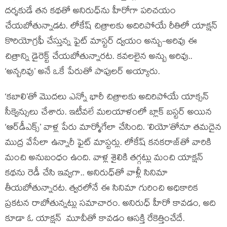
దర్శకుడే తన కథతో అనిరుధ్‌ను హీరోగా పరిచయం
చేయబోతున్నాడట. లోకేష్ చిత్రాలకు అదిరిపోయే రీతిలో యాక్షన్
కొరియోగ్రఫీ చేస్తున్న ఫైట్ మాస్టర్ ద్వయం అన్బు-అరివు ఈ
చిత్రాన్ని డైరెక్ట్ చేయబోతున్నారట. కవలలైన అన్బు అరివు..
‘అన్బరివు’ అనే ఒకే పేరుతో పాపులర్ అయ్యారు.
‘కబాలి’తో మొదలు ఎన్నో భారీ చిత్రాలకు అదిరిపోయే యాక్సన్
సీక్వెన్సులు చేశారు. ఇటీవలే మలయాళంలో బ్లాక్ బస్టర్ అయిన
‘ఆర్‌డీఎక్స్’ వాళ్ల పేరు మార్మోగేలా చేసింది. ‘లియో’తోనూ తమదైన
ముద్ర వేసేలా ఉన్నారీ ఫైట్ మాస్టర్లు. లోకేష్ కనకరాజ్‌తో వారికి
మంచి అనుబంధం ఉంది. వాళ్ల శైలికి తగ్గట్లు మంచి యాక్షన్
కథను రెడీ చేసి ఇవ్వగా.. అనిరుధ్‌తో వాళ్లీ సినిమా
తీయబోతున్నారట. త్వరలోనే ఈ సినిమా గురించి అధికారిక
ప్రకటన రాబోతున్నట్లు సమాచారం. అనిరుధ్ హీరో కావడం, అది
కూడా ఓ యాక్షన్ మూవీతో కావడం ఆసక్తి రేకెత్తించేదే.