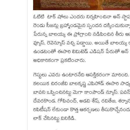
ఓటిటి టాక్ షోలు ఎందరు నిర్వహించినా అన్ స్టాపబుల్ 
రెండు సీజన్లు బ్రహ్మాండమైన స్పందన దక్కించు
పేరున్న బాలయ్య ఈ ప్రోగ్రాంని నడిపించిన తీరు ఆహాక
వ్యూస్, రెవెన్యూస్ వచ్చి పడ్డాయి. అయితే బ
ఉండటంతో ఈసారి లిమిటెడ్ ఎడిషన్ పేరుతో అన్ స్
అధికారికంగా ప్రకటించారు.
గెస్టులు ఎవరు ఉంటారనేది ఆసక్తికరంగా మారింది.
కలయిక చిరంజీవి బాలకృష్ణ ఎపిసోడ్ ఈసారి సాధ
బావని ఒప్పించినట్టు మెగా కాంపౌండ్ న్యూస్. పవన్ 
దేవరకొండ. గోపిచంద్, అడవి శేష్, రవితేజ, శర్వానం
రిపిటీషన్ లేకుండా కొత్త ఆకర్షణలు తీసుకొచ్చేనం
లాక్ చేసినట్టు వినికిడి.