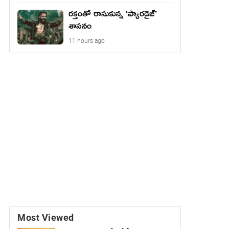
రక్తంతో రాసుకున్న ‘ప్యారడైజ్’
శాసనం
11 hours ago
Most Viewed