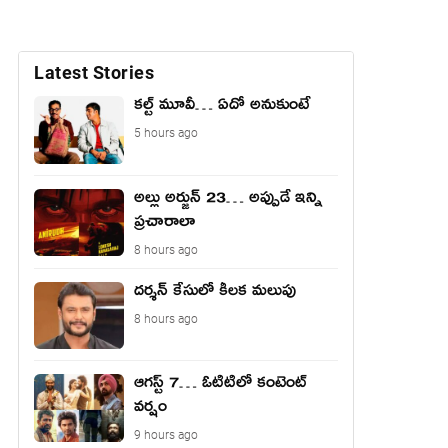
Latest Stories
కల్ట్ మూవీ… ఏదో అనుకుంటే
5 hours ago
అల్లు అర్జున్ 23… అప్పుడే ఇన్ని
ప్రచారాలా
8 hours ago
దర్శన్ కేసులో కీలక మలుపు
8 hours ago
ఆగస్ట్ 7… ఓటిటిలో కంటెంట్
వర్షం
9 hours ago