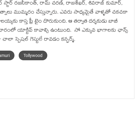
 స్టార్ రజనీకాంత్, రామ్ చరణ్, రాజశేఖర్, శివరాజ్ కుమార్,
యత్నాలు ముమ్మరం చేస్తున్నారు. ఎవరు సాధ్యమైతే వాళ్ళతో చకచకా
లయ్యకు కాస్త ఫ్రీ టైం దొరుకుంది. ఆ తర్వాత దర్శకుడు బాబీ
్రచారంలో యాక్టివ్ కావాల్సి ఉంటుంది. సో ఎక్కువ భాగాలకు ఛాన్స్
 చాలా స్పెషల్ గెస్టులే రావడం కన్ఫర్మ్.
amuri
Tollywood