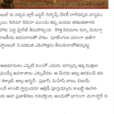
కు వచ్చిన బ్లాక్ బస్టర్ రెస్పాన్స్ దేనికీ రాలేదన్నది వాస్తవం.
కున్నాయి. సినిమా కెమెరా ముందు తప్ప బయట తడబడతారని
ు పెద్ద మైలేజ్ తీసుకొచ్చింది . కొత్త సినిమాల కన్నా మెరుగ్గా
ాలయ్య రాజకీయ అవసరాలతో పాటు షూటింగుల పరంగా బిజీగా
టాపబుల్ 3 పరిమిత ఎపిసోడ్లను తీసుకురాబోతున్నట్టు
 అభిమానులు ఎప్పటి నుంచో ఎదురు చూస్తున్న ఆప్త మిత్రుల
్యమయ్యే అవకాశాలు ఎక్కువేనట. ఆ మేరకు అల్లు అరవింద్ తన
కళ్యాణ్, అల్లు అర్జున్, ప్రభాస్, మహేష్ బాబు, విజయ్
ద్ లాంటి స్టార్లందరూ ఆల్రెడీ పూర్తయ్యారు కాబట్టి ఈసారి
దుకు ఆహ ప్రణాళికలు రచిస్తోంది. అందులో భాగంగా మెగాస్టార్ ని