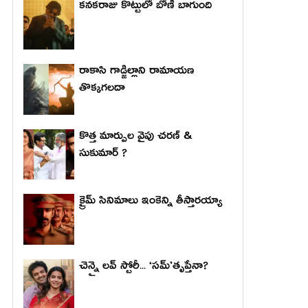
కనకరాజు కొట్టులో బోణీ బాగుంది
రాకాసి గాడ్జిల్లాని రామాయణ
తొక్కగలదా
కొత్త మార్పుల వైపు చరణ్ &
సుకుమార్ ?
క్రైమ్ సినిమాలు ఇంకెన్ని తీస్తారయ్యా
చెన్నై లవ్ స్టోరీ... ‘సమ్’తృప్తేనా?