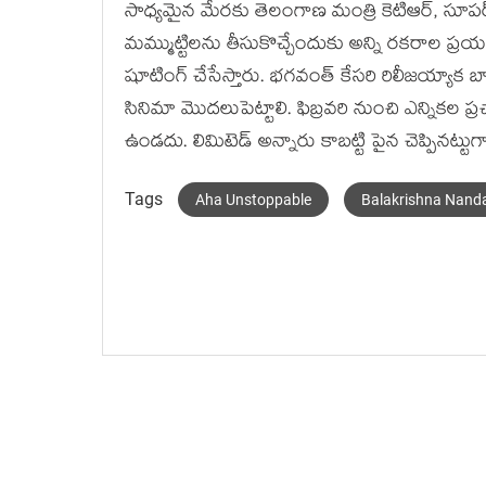
సాధ్యమైన మేరకు తెలంగాణ మంత్రి కెటిఆర్, సూపర్
మమ్ముట్టిలను తీసుకొచ్చేందుకు అన్ని రకరాల ప్ర
షూటింగ్ చేసేస్తారు. భగవంత్ కేసరి రిలీజయ్యాక బా
సినిమా మొదలుపెట్టాలి. ఫిబ్రవరి నుంచి ఎన్నికల ప
ఉండదు. లిమిటెడ్ అన్నారు కాబట్టి పైన చెప్పినట్టుగా
Tags
Aha Unstoppable
Balakrishna Nand