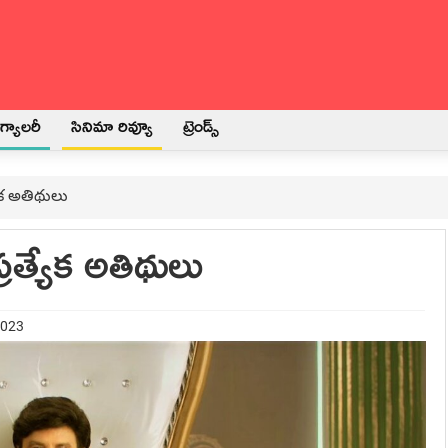
్యాలరీ
సినిమా రివ్యూ
ట్రెండ్స్
యేక అతిథులు
్రత్యేక అతిథులు
2023