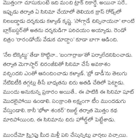
మొత్తంగా చూసుకుంటే ఇది మంచి ట్రాక్ రికార్డే. అయినా సరే..
ఇప్పుడు తర్వాత ఏ సినిమా చేయాలో తెలియక క్రాస్ రోడ్స్‌లో
నిలబడ్డాడు దర్శకుడు కళ్యాణ్ కృష్ణ. ‘సోగ్గాడే చిన్నినాయనా’ లాంటి
బ్లాక్‌బస్టర్‌తో అతను దర్శకుడిగా పరిచయం అయ్యాడు. రెండో
చిత్రం ‘రారండోయ్ వేడుక చూద్దాం’ కూడా బాగా ఆడింది.
‘నేల టిక్కెట్టు’ తేడా కొట్టినా.. ‘బంగార్రాజు’తో పర్వాలేదనిపించాడు.
తర్వాత మెగాస్టార్ చిరంజీవితో సినిమా చేసే అవకాశం
వచ్చిందని ఎంతో ఆనందించాడు కళ్యాణ్. ‘బ్రో డాడీ’ను తెలుగు
నేటివిటీకి తగ్గట్లు తీసే బాధ్యతను చిరు అతడి చేతిలో పెట్టాడు.
ముందు అనుకున్న ప్రకారం అయితే.. ఈ పాటికి ఈ సినిమా షూట్
మొదలైపోయి ఉండాలి. సంక్రాంతి లక్ష్యంగా టీం ముందడుగు
వేస్తుండాలి. కానీ ‘భోళా శంకర్’ రిజల్ట్ తర్వాత మొత్తం కథ
మారిపోయింది. ఈ సినిమాను చిరు హోల్డ్‌లో పెట్టేశాడు.
ముందేమో స్క్రిప్టు మీద మళ్లీ పని చేస్తున్నట్లు వార్తలు వచ్చాయి.