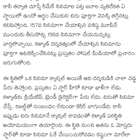
కానీ తర్వాత చూస్తే రీమేక్ సినిమాల పట్ల జనాల వ్యతిరేకత ఏ
స్థాయిలో ఉందో అర్థం చేసుకుని చిరు పూర్తిగా వెనక్కి తగ్గినట్లు
కనిపిస్తోంది. 157వ సినిమాగా చేయాల్సిన వశిష్ఠ మూవీనే
ముందుకు తీసుకొచ్చి 156వ సినిమాగా చేయనున్నట్లు
వార్తలొచ్చాయి. కళ్యాణ్ దర్శకత్వంలో చేయాల్సిన సినిమాను
పూర్తిగా అటకెక్కించేసినట్లు ప్రస్తుతం సోషల్ మీడియాలో ప్రచారం
జరుగుతోంది.
ఈ స్థితిలో ఒక సినిమా క్యాన్సిల్ అయితే అది దర్శకుడికి చాలా చెడ్డ
పేరు తెస్తోంది. ప్రస్తుతం ఏ స్టార్ హీరో కూడా ఖాళీగా లేడు.
కళ్యాణ్‌కు క్రియేటివ్, ట్రెండీ డైరెక్టర్‌గా పేరు లేదు. చిరుతో సినిమా
చేస్తే.. రిజల్ట్‌తో సంబంధం లేకుండా కెరీర్ బాగుండేది. కానీ
ఇప్పుడు చిరు సినిమానే క్యాన్సిల్ కావడంతో కళ్యాణ్ పరిస్థితి
అయోమయంగా తయారైంది. ఈ స్థితి నుంచి అతను ఓ మోస్తరు
స్టార్‌తో కూడా సినిమా ఓకే చేయించుకోవడం కష్టంగా మారేలా