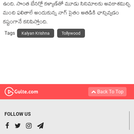
ఉంది. సొంత బేనర్లో కళ్యాణ్‌తో మూడు సినిమాలకు అవకాశమిచ్చి
మంచి ఫలితాలే అందుకున్న నాగ్ సైతం అతడికి ఛాన్సివ్వడం
కష్టంగానే కనిపిస్తోంది.
Tags
Kalyan Krishna
Tollywood
Back To Top
FOLLOW US