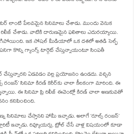
 వచ్చింది. దీంతో అవకాశాలు వరుస కట్టాయి. కానీ అతను
, మీటర్ లాంటి పేలవమైన సినిమాలు చేశాడు. ముందు వెనుక
రిలీజ్ చేశాడు. వాటికి దారుణమైన ఫలితాలు ఎదురయ్యాయి.
ెరిగిపోయింది. ఇక సోషల్ మీడియాలో ఒక దశలో అతడి సెల్ఫ్
నిగా కొన్ని గ్యాంగ్స్ టార్గెట్ చేస్తున్నాయంటూ సింపతీ
ెట్ చేస్తున్నారని ఏడవడం వల్ల ప్రయోజనం ఉండదు. వచ్చిన
్స్ రంజన్’ సినిమా కిరణ్ కెరీర్‌కు చాలా కీలకంగా మారింది. ఈ
ున్నాయి. ఈ సినిమా ప్రి రిలీజ్ ఈవెంట్లో కిరణ్ చాలా అణకువతో
థనం కనిపించింది.
సినిమాలు చేస్తానని హామీ ఇచ్చాడు. అలాగే ‘రూల్స్ రంజన్’
క్లారిటీ ఇచ్చాడు. రివ్యూయర్లు, ట్రోల్ చేసే వాళ్ల విషయంలో కూడా