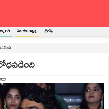
్యాలరీ
సినిమా రివ్యూ
ట్రెండ్స్
ధపడింది
 బోధపడింది
2023