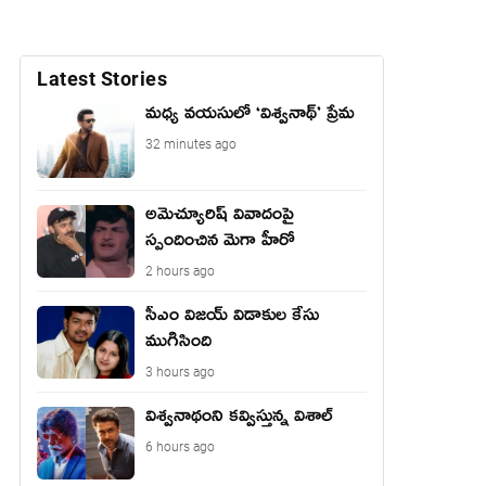
Latest Stories
మధ్య వయసులో ‘విశ్వనాథ్’ ప్రేమ
32 minutes ago
అమెచ్యూరిష్ వివాదంపై
స్పందించిన మెగా హీరో
2 hours ago
సీఎం విజయ్ విడాకుల కేసు
ముగిసింది
3 hours ago
విశ్వనాథంని కవ్విస్తున్న విశాల్
6 hours ago