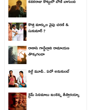
కనకరాజు కొట్టులో బోణీ బాగుంది
కొత్త మార్పుల వైపు చరణ్ &
సుకుమార్ ?
రాకాసి గాడ్జిల్లాని రామాయణ
తొక్కగలదా
కల్ట్ మూవీ... ఏదో అనుకుంటే
క్రైమ్ సినిమాలు ఇంకెన్ని తీస్తారయ్యా