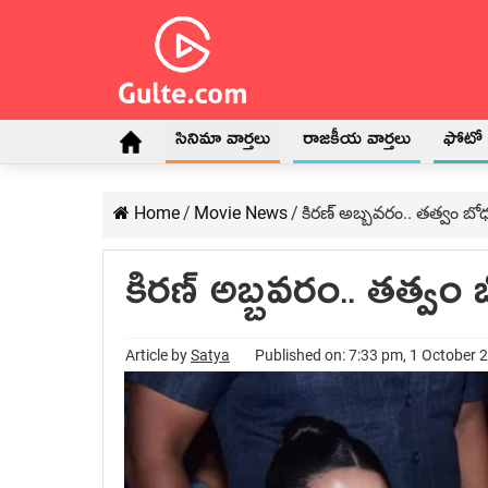
సినిమా వార్తలు
రాజకీయ వార్తలు
ఫోటో గ
Home
/
Movie News
/
కిరణ్ అబ్బవరం.. తత్వం బో
కిరణ్ అబ్బవరం.. తత్వం
Article by
Satya
Published on: 7:33 pm, 1 October 