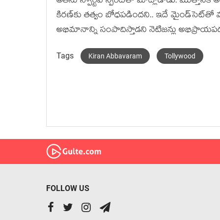
అతను స్పోర్టివ్ స్పిరిట్‌తో మాట్లాడాడు. మొత్తాని
కిరణ్‌కు తత్వం బోధపడిందని.. ఇదే మైండ్‌సెట్‌తో మ
అభిమానాన్ని సంపాదిస్తాడని నెటిజన్లు అభిప్రాయప
Tags
Kiran Abbavaram
Tollywood
FOLLOW US