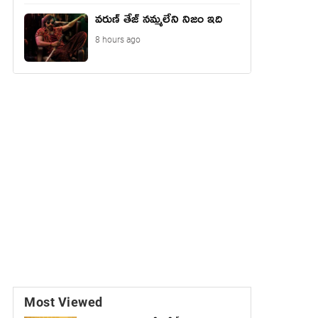
వరుణ్ తేజ్ నమ్మలేని నిజం ఇది
8 hours ago
Most Viewed