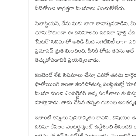
సినిమాతో అతడికి అనుకోకుండా మంచి ఫాలోయింగ్
వీటిలోంచి జాగ్రత్తగా సినిమాలు ఎంచుకోలేదు.
సెబాస్టియన్, నేను మీకు బాగా కావాల్సినవాడిని
చూసుకోకుండా ఈ సినిమాలను చకచకా పూర్తి చేసి 
‘మీటర్’ సినిమాతో అతడి మీద నెగెటివిటీ బాగా ప
ప్రమోషన్ శ్రుతి మించింది. దీనికి తోడు తనను అదే ప
తెచ్చుకోవడానికి ప్రయత్నించాడు.
కంటెంట్ లేని సినిమాలు చేస్తూ ఎవరో తనను టార్గ
ఫాలోయింగ్ అంతా కరిగిపోతున్న పరిస్థితుల్లో ‘రూల
సినిమా మంచి ఎంటర్టైనర్ అన్న సంకేతాలు కనిపిస్త
మాట్లాడాడు. తాను చేసిన తప్పుల గురించి అంతర్మ
ఇలాంటి తప్పులు పునరావృతం కావని.. విషయం ఉణ్న 
సినిమా కేవలం ఎంటర్టైన్మెంట్ ఉద్దేశించి తీసిందని 