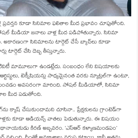
 వాళ్ల ప్రవర్తన కూడా సినిమాల ఫలితాల మీద ప్రభావం చూపుతోంది.
సోషల్ మీడియా జనాలు వాళ్ల మీద పడిపోతున్నారు. సినిమా
నారు. అకారణంగా సినిమాలను టార్గెట్ చేసే బ్యాచ్‌లు కూడా
ర్గెట్ చేసి దెబ్బ తీస్తున్నారు.
ెటివిటీ మామూలుగా ఉండట్లేదు. సంబంధం లేని విషయాలకు
ో ఆర్టిస్టులు, టెక్నీషియన్లు సాధ్యమైనంత వరకు న్యూట్రల్‌గా ఉంటూ,
నిపించడం అవసరంగా మారింది. సోషల్ మీడియాలో, సినిమా
ినిమాల మీద పడుతోంది.
్యాష్ చేసుకుందామని చూసినా.. ప్రేక్షకులను గ్రాంటెడ్‌గా
ి వాళ్లకు కూడా ఆడియన్స్ వాతలు పెడుతున్నారు. ఈ విషయం
వ కథానాయకుడు కిరణ్ అబ్బవరం. ‘ఎస్ఆర్ కళ్యాణమండపం’