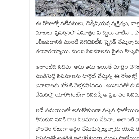
ఈ రోజుల్లో నటీనటులు, టెక్నీషియన్ల వ్యక్తిత్వం,
మాటలు, ప్రవర్తనలో ఏమాత్రం హద్దులు దాటినా.. 
రిలీజవడానికి ముందే నెగెటివిటీని స్ప్రెడ్ చేస్తున్
తయారయ్యాయి. మంచి సినిమాలను సైతం కొన్నిసార్లు టా
అలాంటిది సినిమా అటు ఇటు అయితే మాత్రం నెగ
ముడిపెట్టి సినిమాలను టార్గెట్ చేస్తున్న ఈ రోజుల్ల
వివాదాలకు జోలికి వెళ్లకపోవడం.. అణకువతో క
వేడుకల్లో యారొగెంట్‌గా కనిపిస్తే ఆ ప్రభావం స
అదే సమయంలో అనుకోకుండా వచ్చిన ఫాలోయింగ్‌ను క
తీసుకుని పనికి రాని సినిమాలు చేసినా.. అలాంట
కొంచెం లేటుగా అర్థం చేసుకున్నట్లున్నాడు యు