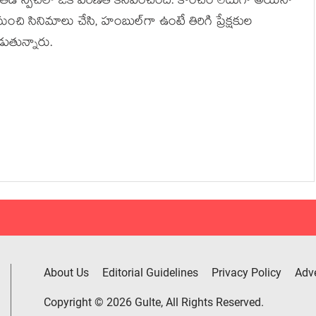
కి అతడి స్పీచ్‌లో ఒక పరిణతి కనిపించింది. కొంచెం లేటుగా అయినా
ంచి సినిమాలు చేసి, హంబుల్‌గా ఉంటే తిరిగి ప్రేక్షకుల
డుతున్నారు.
About Us
Editorial Guidelines
Privacy Policy
Adve
Copyright © 2026 Gulte, All Rights Reserved.