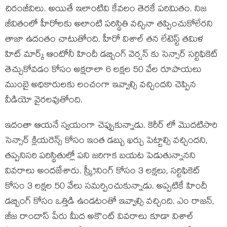
చిరంజీవిలు. అయితే ఇలాంటివి కేవలం తెరకే పరిమితం. నిజ
జీవితంలో హీరోలకు అలాంటి పరిస్థితి వచ్చినా తప్పించుకోలేరని
తాజా ఉదంతం చాటుతోంది. హీరో విశాల్ తన లేటెస్ట్ తమిళ
హిట్ మార్క్ ఆంటోనీ హిందీ డబ్బింగ్ వెర్షన్ కు సెన్సార్ సర్టిఫికెట్
తెచ్చుకోవడం కోసం అక్షరాలా 6 లక్షల 50 వేల రూపాయలు
ముంబై అధికారులకు లంచంగా ఇవ్వాల్సి వచ్చిందని చెప్పిన
వీడియో వైరలవుతోంది.
ఇదంతా ఆయనే స్వయంగా చెప్పుకున్నాడు. కెరీర్ లో మొదటిసారి
సెన్సార్ క్లియరెన్స్ కోసం ఇంత డబ్బు ఖర్చు పెట్టాల్సి వచ్చిందని,
తప్పనిసరి పరిస్థితుల్లో పని జరిగాక బయట పెడుతున్నానని
వివరాలు అందజేశారు. స్క్రీనింగ్ కోసం 3 లక్షలు, సర్టిఫికెట్
కోసం 3 లక్షల 50 వేలు సమర్పించుకున్నాడు. అప్పటికే హిందీ
డబ్బింగ్ కోసం ఒత్తిడి ఉండటంతో ఇవ్వాల్సి వచ్చింది. ఎం రాజన్,
జీజ రాందాస్ పేరు మీద అకౌంట్ వివరాలు కూడా విశాల్