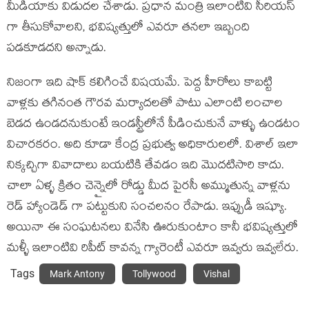
మీడియాకు విడుదల చేశాడు. ప్రధాన మంత్రి ఇలాంటివి సీరియస్
గా తీసుకోవాలని, భవిష్యత్తులో ఎవరూ తనలా ఇబ్బంది
పడకూడదని అన్నాడు.
నిజంగా ఇది షాక్ కలిగించే విషయమే. పెద్ద హీరోలు కాబట్టి
వాళ్లకు తగినంత గౌరవ మర్యాదలతో పాటు ఎలాంటి లంచాల
బెడద ఉండదనుకుంటే ఇండస్ట్రీలోనే పీడించుకునే వాళ్ళు ఉండటం
విచారకరం. అది కూడా కేంద్ర ప్రభుత్వ అధికారులలో. విశాల్ ఇలా
నిక్కచ్చిగా వివాదాలు బయటికి తేవడం ఇది మొదటిసారి కాదు.
చాలా ఏళ్ళ క్రితం చెన్నైలో రోడ్డు మీద పైరసీ అమ్ముతున్న వాళ్లను
రెడ్ హ్యాండెడ్ గా పట్టుకుని సంచలనం రేపాడు. ఇప్పుడీ ఇష్యూ.
అయినా ఈ సంఘటనలు వినేసి ఊరుకుంటాం కానీ భవిష్యత్తులో
మళ్ళీ ఇలాంటివి రిపీట్ కావన్న గ్యారెంటీ ఎవరూ ఇవ్వరు ఇవ్వలేరు.
Tags
Mark Antony
Tollywood
Vishal