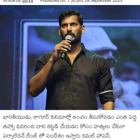
Article by
Satya
Published on: 7:50 pm, 28 September 2023
భారతీయుడు, ఠాగూర్ సినిమాల్లో లంచం తీసుకోవడం ఎంత పెద్ద
తప్పో వివరించి దాని కట్టడి చేయడం కోసం హత్యలు చేసినా
పర్వాలేదనే రేంజ్ లో సందేశం ఇస్తారు కమల్ హాసన్,