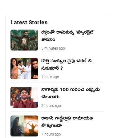
Latest Stories
రక్తంతో రాసుకున్న ‘ప్యారడైజ్’
శాసనం
5 minutes ago
కొత్త మార్పుల వైపు చరణ్ &
సుకుమార్ ?
1 hour ago
నాగార్జున 100 గురించి ఎప్పుడు
చెబుతారు
2 hours ago
రాకాసి గాడ్జిల్లాని రామాయణ
తొక్కగలదా
7 hours ago