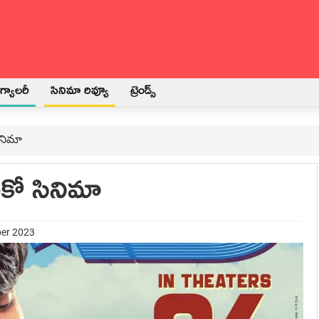
్యాలరీ
సినిమా రివ్యూ
ట్రెండ్స్
ినిమా
ంకో సినిమా
ber 2023