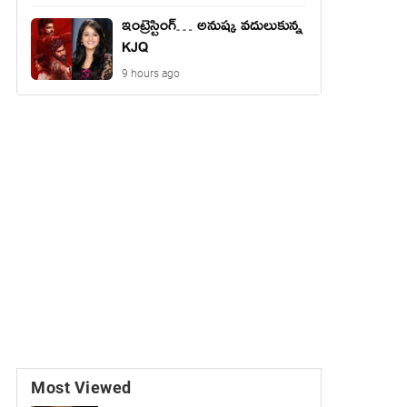
ఇంట్రెస్టింగ్… అనుష్క వదులుకున్న
KJQ
9 hours ago
Most Viewed