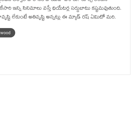
ైందని తర్వాతి వారానికి వాయిదా వేశారు. ‘రూల్స్ రంజన్’
ారి ఇన్ని సినిమాలు వస్తే థియేటర్ల సర్దుబాటు కష్టమవుతుంది.
వృష్టి లేకుంటే అతివృష్టి అన్నట్లు ఈ మ్యాడ్ రష్ ఏమిటో మరి.
lywood