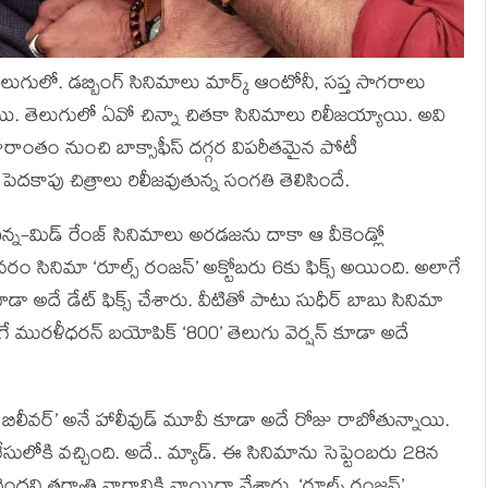
ు తెలుగులో. డబ్బింగ్ సినిమాలు మార్క్ ఆంటోనీ, సప్త సాగరాలు
యి. తెలుగులో ఏవో చిన్నా చితకా సినిమాలు రిలీజయ్యాయి. అవి
 వారాంతం నుంచి బాక్సాఫీస్ దగ్గర విపరీతమైన పోటీ
ెదకాపు చిత్రాలు రిలీజవుతున్న సంగతి తెలిసిందే.
న్న-మిడ్ రేంజ్ సినిమాలు అరడజను దాకా ఆ వీకెండ్లో
రం సినిమా ‘రూల్స్ రంజన్’ అక్టోబరు 6కు ఫిక్స్ అయింది. అలాగే
డా అదే డేట్ ఫిక్స్ చేశారు. వీటితో పాటు సుధీర్ బాబు సినిమా
గే మురళీధరన్ బయోపిక్ ‘800’ తెలుగు వెర్షన్ కూడా అదే
ిస్ట్: బిలీవర్’ అనే హాలీవుడ్ మూవీ కూడా అదే రోజు రాబోతున్నాయి.
సులోకి వచ్చింది. అదే.. మ్యాడ్. ఈ సినిమాను సెప్టెంబరు 28న