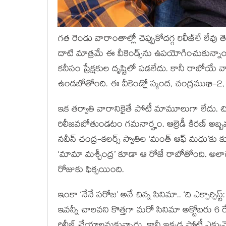
గత రెండు వారాంతాల్లో చెప్పుకోదగ్గ రిలీజ్‌లే లేవ
దాటి మాత్రమే ఈ వీకెండ్స్‌ను ఉపయోగించుకున్నా
కనీసం ప్రేక్షకుల దృష్టిలో పడలేదు. కానీ రాబోయే
ఉండబోతోంది. ఈ వీకెండ్లో స్కంద, చంద్రముఖి-2, ప
ఇక తర్వాతి వారానికైతే పోటీ మామూలుగా లేదు. చి
రిలీజవబోతుండటం గమనార్హం. ఆల్రెడీ కిరణ్ అబ్బవ
నవీన్ చంద్ర-కలర్స్ స్వాతిల ‘మంత్ ఆఫ్ మధు’కు కూ
‘మామా మశ్చీంద్ర’ కూడా ఆ రోజే రాబోతోంది. అలా
రోజుకు ఫిక్సయింది.
ఇంకా ‘నేనే సరోజ’ అనే చిన్న సినిమా.. ‘ది ఎక్సార్స
ఇవన్నీ చాలవని కొత్తగా మరో సినిమా అక్టోబరు 6 రే