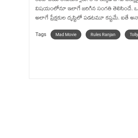
రిలీజ్ చేయాలనుకున్నారు. కానీ ఇక్కడ పోటీ ఎక్కువ
విషయంలోనూ ఇలాగే జరిగిన సంగతి తెలిసిందే. ఒకేస
అలాగే ప్రేక్షకుల దృష్టిలో పడటమూ కష్టమే. ఐతే అనా
Tags
Mad Movie
Rules Ranjan
Tol