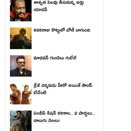
శాశ్వత సెలవు తీసుకున్న బిక్షు
యాదవ్
కనకరాజు కొట్టులో బోణీ బాగుంది
మాధ‌వ‌న్ గుండెలు గుబేల్‌
క్రేజీ దర్శకుడు హీరో అయితే సౌండ్
లేదేంటి
సందీప్ కిషన్ కరికాల... 2 పార్టులు...
నాలుగు నెలలు!