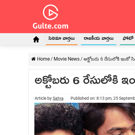
సినిమా వార్తలు
రాజకీయ వార్తలు
ఫోటో గ
Home
/
Movie News
/
అక్టోబరు 6 రేసులోకి ఇంకో స
అక్టోబరు 6 రేసులోకి ఇ
Article by
Satya
Published on: 8:13 pm, 25 Septem