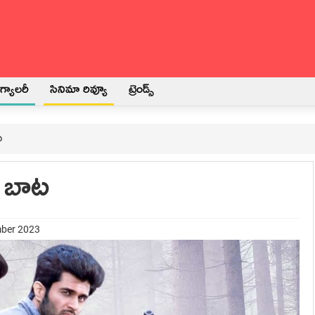
్యాలరీ
సినిమా రివ్యూ
ట్రెండ్స్
ట
T బాట
mber 2023