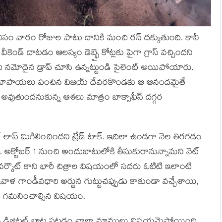
కనీసం వారం రోజుల పాటు దానికి మంచి రన్ దక్కుతుంది. కానీ
వీకెండ్ దాటడం ఆలస్యం డెబ్భై కోట్లకు పైగా గ్రాస్ వచ్చిందని
ి నమోదైన డ్రాప్ చూసి ఉన్నట్టుండి సైలెంట్ అయిపోయారు.
న కోటి రూపాయలు పంచిన విజయ్ దేవరకొండకు ఆ ఆనందమైతే
టర్ అవుతుందనుకున్న ఆశలు మాత్రం బాక్సాఫీస్ దగ్గర
ల్ లాస్ మిగిలించిందని ట్రేడ్ టాక్. ఇదిలా ఉండగా నెల తిరగడం
ోంది. అక్టోబర్ 1 నుంచి అందుబాటులోకి తీసుకురానున్నామని నెట్
దగా వర్కౌట్ కాని భారీ చిత్రాల విషయంలో సదరు ఓటిటి ఇలాంటి
వాళ గాండీవధారి అర్జున గుట్టుచప్పుడు కాకుండా వచ్చేశాయి,
లడం గమనించాల్సిన విషయం.