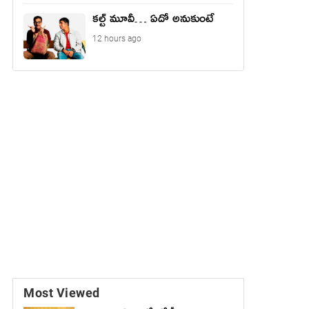
కల్ట్ మూవీ… ఏదో అనుకుంటే
12 hours ago
Most Viewed