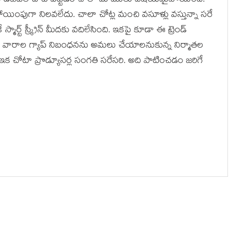
 లోపే డిజిటల్ బాట పట్టడం చాలా మాములు విషయమైపోయింది.
నహాయింపుగా నిలవలేదు. చాలా చోట్ల మంచి వసూళ్లు వస్తున్నా సరే
 స్మార్ట్ స్క్రీన్ మీదకు వదిలేసింది. ఇకపై కూడా ఈ ట్రెండ్
ి వారాల గ్యాప్ నిబంధనను అమలు చేయాలనుకున్న నిర్మాతల
 ఇక చోటా ప్రొడ్యూసర్ల సంగతి సరేసరి. అది పాటించడం జరిగే