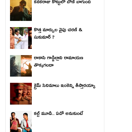
కనకరాజు కొట్టులో బోణీ బాగుంది
కొత్త మార్పుల వైపు చరణ్ &
సుకుమార్ ?
రాకాసి గాడ్జిల్లాని రామాయణ
తొక్కగలదా
క్రైమ్ సినిమాలు ఇంకెన్ని తీస్తారయ్యా
కల్ట్ మూవీ... ఏదో అనుకుంటే