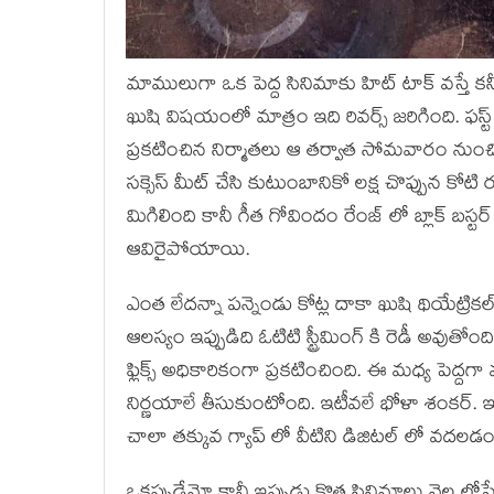
మాములుగా ఒక పెద్ద సినిమాకు హిట్ టాక్ వస్తే 
ఖుషి విషయంలో మాత్రం ఇది రివర్స్ జరిగింది. ఫస్ట్ 
ప్రకటించిన నిర్మాతలు ఆ తర్వాత సోమవారం నుంచ
సక్సెస్ మీట్ చేసి కుటుంబానికో లక్ష చొప్పు
మిగిలింది కానీ గీత గోవిందం రేంజ్ లో బ్లాక్ బస్
ఆవిరైపోయాయి.
ఎంత లేదన్నా పన్నెండు కోట్ల దాకా ఖుషి థియేట్రిక
ఆలస్యం ఇప్పుడిది ఓటిటి స్ట్రీమింగ్ కి రెడీ అవుత
ఫ్లిక్స్ అధికారికంగా ప్రకటించింది. ఈ మధ్య పెద్
నిర్ణయాలే తీసుకుంటోంది. ఇటీవలే భోళా శంకర్. ఇ
చాలా తక్కువ గ్యాప్ లో వీటిని డిజిటల్ లో వద