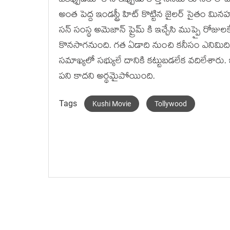
ఒకప్పుడేమో కానీ ఇప్పుడు కొత్త సినిమాలు నెల
అంత పెద్ద ఇండస్ట్రీ హిట్ కొట్టిన జైలర్ సైతం మి
సన్ సంస్థ అమెజాన్ ప్రైమ్ కి ఇచ్చేసి ముప్పై రోజులకే
కొనసాగనుంది. గత ఏడాది నుంచి కనీసం ఎనిమిద
సమాఖ్యలో సభ్యులే దానికి కట్టుబడలేక వదిలేశారు.
పని కాదని అర్థమైపోయింది.
Tags
Kushi Movie
Tollywood