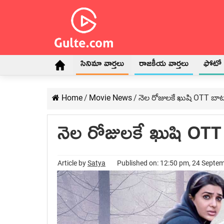
సినిమా వార్తలు
రాజకీయ వార్తలు
ఫోటో గ
Home
/
Movie News
/
నెల రోజులకే ఖుషి OTT బా
నెల రోజులకే ఖుషి OT
Article by
Satya
Published on: 12:50 pm, 24 Septe