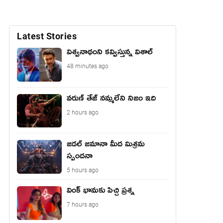
Latest Stories
విశ్వనాథంని కవ్విస్తున్న విశాల్
48 minutes ago
వరుణ్ తేజ్ నమ్మలేని నిజం ఇది
2 hours ago
జడల్ జమానా మీద మిశ్రమ
స్పందనా
5 hours ago
వింక్ భామకు పిచ్చి ప్రశ్న
7 hours ago