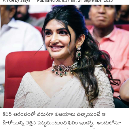
Article by
Satya
Published on: 8:37 am, 24 September 2023
కెరీర్ ఆరంభంలో వ‌రుస‌గా విజ‌యాలు వ‌చ్చాయంటే ఆ
హీరోయిన్ని నెత్తిన పెట్టుకుంటుంది ఫిలిం ఇండ‌స్ట్రీ. అందులోనూ