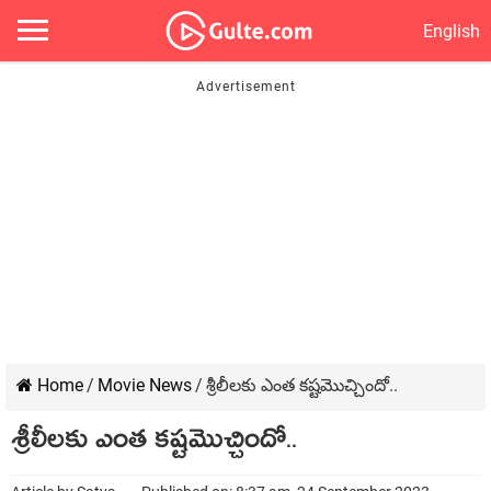
English
Home
/
Movie News
/
శ్రీలీల‌కు ఎంత క‌ష్ట‌మొచ్చిందో..
శ్రీలీల‌కు ఎంత క‌ష్ట‌మొచ్చిందో..