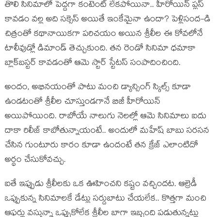
తొలి సినిమాలో పెద్ద‌గా కంటెంట్ లేకపోయినా.. హీరోయిన్ ప్ల‌స్
కావ‌డం వ‌ల్ల అది స‌క్సెస్ అయితే ఇంకేమైనా ఉందా? పెళ్లిసంద‌-డి
చిత్రంతో క‌థానాయిక‌గా ప‌రిచ‌యం అయిన శ్రీలీల ఈ కోవ‌లోనే
టాలీవుడ్లో డిమాండ్ తెచ్చుకుంది. త‌న రెండో సినిమా ధ‌మాకా
బ్లాక్‌బ‌స్ట‌ర్ కావ‌డంతో ఆమె స్టార్ స్టేట‌స్ సంపాదించింది.
అందం, అభినయంతో పాటు మంచి డ్యాన్సింగ్ స్కిల్స్ కూడా
ఉండ‌టంతో శ్రీలీల చూస్తుండ‌గానే బిజీ హీరోయిన్
అయిపోయింది. రాబోయే నాలుగు నెల‌ల్లో ఆమె సినిమాలు ఐదు
దాకా రిలీజ్ కాబోతున్నాయంటే.. అందులో మ‌హేష్ బాబు స‌ర‌స‌న
చేసిన గుంటూరు కారం కూడా ఉందంటే తన క్రేజ్ ఎలాంటిదో
అర్థం చేసుకోవ‌చ్చు.
ఐతే ఇప్పుడు శ్రీలీల‌కు ఒక ఊహించ‌ని క‌ష్టం వ‌చ్చింద‌ట‌. ఆల్రెడీ
ఒప్పుకున్న సినిమాల‌కే డేట్లు స‌ర్దుబాటు చేయ‌లేక.. కొత్త‌గా మంచి
ఆఫ‌ర్లు వ‌స్తున్నా ఒప్పుకోలేక శ్రీలీల బాగా ఇబ్బంది ప‌డుతున్న‌ట్లు