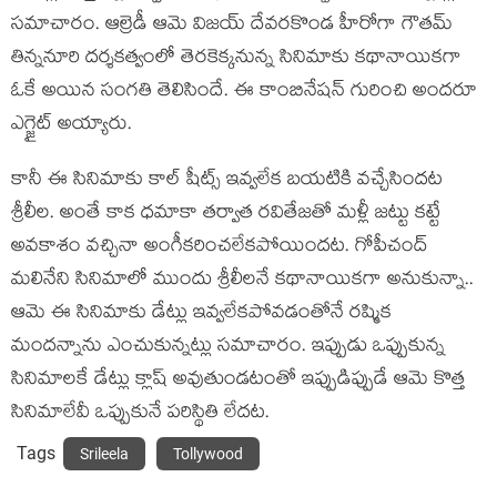
స‌మాచారం. ఆల్రెడీ ఆమె విజ‌య్ దేవ‌ర‌కొండ హీరోగా గౌత‌మ్
తిన్న‌నూరి ద‌ర్శ‌క‌త్వంలో తెర‌కెక్కనున్న సినిమాకు క‌థానాయిక‌గా
ఓకే అయిన సంగ‌తి తెలిసిందే. ఈ కాంబినేష‌న్ గురించి అంద‌రూ
ఎగ్జైట్ అయ్యారు.
కానీ ఈ సినిమాకు కాల్ షీట్స్ ఇవ్వ‌లేక బ‌య‌టికి వ‌చ్చేసింద‌ట
శ్రీలీల‌. అంతే కాక ధ‌మాకా త‌ర్వాత ర‌వితేజ‌తో మ‌ళ్లీ జ‌ట్టు క‌ట్టే
అవ‌కాశం వ‌చ్చినా అంగీక‌రించ‌లేక‌పోయింద‌ట‌. గోపీచంద్
మ‌లినేని సినిమాలో ముందు శ్రీలీల‌నే క‌థానాయిక‌గా అనుకున్నా..
ఆమె ఈ సినిమాకు డేట్లు ఇవ్వ‌లేక‌పోవ‌డంతోనే ర‌ష్మిక
మంద‌న్నాను ఎంచుకున్న‌ట్లు స‌మాచారం. ఇప్పుడు ఒప్పుకున్న
సినిమాల‌కే డేట్లు క్లాష్ అవుతుండ‌టంతో ఇప్పుడిప్పుడే ఆమె కొత్త
సినిమాలేవీ ఒప్పుకునే ప‌రిస్థితి లేద‌ట‌.
Tags
Srileela
Tollywood