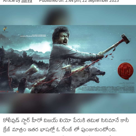
Article by
Satya
Published on: 2:44 pm, 22 September 2023
కోలీవుడ్ స్టార్ హీరో విజయ్ లియో పేరుకి తమిళ సినిమానే కానీ
క్రేజ్ మాత్రం ఇతర భాషల్లో ఓ రేంజ్ లో పుంజుకుంటోంది.