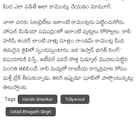
మీద ఎలా పడితే అలా కామెంట్లు చేయడం మామూలే.
చాలా వరకు సెలబ్రెటీలు ఇలాంటి కామెంట్లను పట్టించుకోరు.
సోషల్ మీడియా సముద్రంలో ఇలాంటి వ్యక్తులు కోకొల్లలు. కానీ
హరీష్ శంకర్ లాంటి వాళ్లు మాత్రం రాండమ్ కామెంట్ల మీద
తమదైన శైలిలో స్పందిస్తుంటారు. ఇక ‘ఉస్తాద్ భగత్ సింగ్’
విషయానికి వస్తే.. ఇటీవలే పవన్ కొత్త షెడ్యూల్ మొదలుపెట్టిన
సంగతి తెలిసిందే. కానీ మధ్యలో రాజకీయ కార్యక్రమాల కోసం
మళ్లీ బ్రేక్ తీసుకున్నాడు. తిరిగి ఇప్పుడూ షూట్‌లో పాల్గొంటున్నట్లు
తెలుస్తోంది.
Tags
Harish SHankar
Tollywood
Ustad Bhagath Singh