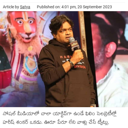
Article by
Satya
Published on: 4:01 pm, 20 September 2023
సోషల్ మీడియాలో చాలా యాక్టివ్‌గా ఉండే ఫిలిం సెలబ్రెటీల్లో
హరీష్ శంకర్ ఒకడు. ఊరూ పేరూ లేని వాళ్లు చేసే ట్వీట్లు,