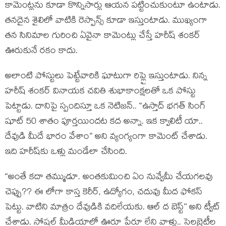
కామెంట్లను కూడా కొన్నిసార్లు ఆయన పట్టించుకుంటూ ఉంటాడు.
తనదైన శైలిలో వాటికి రెస్పాన్స్ కూడా ఇస్తుంటాడు. ముఖ్యంగా
తన సినిమాల గురించి ఏవైనా కామెంట్లు చేస్తే హరీష్ శంకర్
ఊరుకునే రకం కాదు.
అలాంటి పోస్టులు పెట్టేవారికి ఘాటుగా రిప్లై ఇస్తుంటాడు. నిన్న
హరీష్ శంకర్ వినాయక చవితి శుభాకాంక్షలతో ఒక పోస్టు
పెట్టాడు. దానిపై స్పందిస్తూ ఒక నెటిజన్.. “ఉస్తాద్ భగత్ సింగ్
షూట్ 50 శాతం పూర్తయిందట కద అన్నా. ఇక క్వాలిటీ యా..
దేవుడి మీదే భారం వేశాం” అని వ్యంగ్యంగా కామెంట్ చేశాడు.
ఇది హరీష్‌కు ఒళ్లు మండేలా చేసింది.
“అంతే కదా తమ్ముడూ. అంతకుమించి ఏం నువ్వేమీ చేయగలవు
చెప్పు?? ఈ లోగా కాస్త కెరీర్, ఉద్యోగం, చదువు మీద ఫోకస్
పెట్టు. వాటిని మాత్రం దేవుడికి వదిలేయకు. ఆల్ ద బెస్ట్’’ అని ట్వీట్
చేశాడు. సోషల్ మీడియాలో ఊరూ పేరూ లేని వాళ్లు.. సెలబ్రెటీల