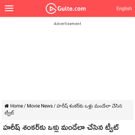
English
Home
/
Movie News
/
హరీష్‌ శంకర్‌కు ఒళ్లు మండేలా చేసిన
ట్వీట్
హరీష్‌ శంకర్‌కు ఒళ్లు మండేలా చేసిన ట్వీట్