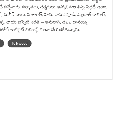
ాహకులు ఫోటోలతో పాటు విజేతల వివరాలు ప్రకటించడంతో అప్డేట్
చ్చేశారు. నిర్మాతలు, దర్శకులు ఆహ్వానితుల లిస్టు పెద్దదే ఉంది.
డ గణేష్, సుధీర్ బాబు, సుశాంత్, హను రాఘవపూడి, మృణాల్ ఠాకూర్,
ళ్ళ, ఛాయ్ బిస్కెట్ శరత్ – అనురాగ్, డివివి దానయ్య,
రలోనే శాటిలైట్ టెలికాస్ట్ కూడా చేయబోతున్నారు.
Tollywood