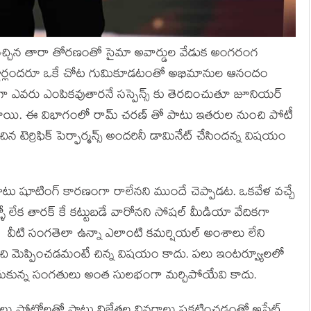
లి వచ్చిన తారా తోరణంతో సైమా అవార్డుల వేడుక అంగరంగ
న స్టార్లందరూ ఒకే చోట గుమికూడటంతో అభిమానుల ఆనందం
ా ఎవరు ఎంపికవుతారనే సస్పెన్స్ కు తెరదించుతూ జూనియర్
్నంటాయి. ఈ విభాగంలో రామ్ చరణ్ తో పాటు ఇతరుల నుంచి పోటీ
న టెర్రిఫిక్ పెర్ఫార్మన్స్ అందరినీ డామినేట్ చేసిందన్న విషయం
ో పాటు షూటింగ్ కారణంగా రాలేనని ముందే చెప్పాడట. ఒకవేళ వచ్చే
ళో లేక తారక్ కే కట్టుబడే వారోనని సోషల్ మీడియా వేదికగా
. వీటి సంగతెలా ఉన్నా ఎలాంటి కమర్షియల్ అంశాలు లేని
చి మెప్పించడమంటే చిన్న విషయం కాదు. పలు ఇంటర్వ్యూలలో
చుకున్న సంగతులు అంత సులభంగా మర్చిపోయేవి కాదు.