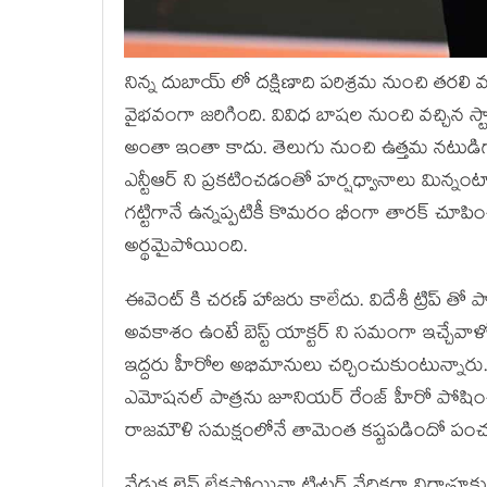
నిన్న దుబాయ్ లో దక్షిణాది పరిశ్రమ నుంచి తర
వైభవంగా జరిగింది. వివిధ బాషల నుంచి వచ్చి
అంతా ఇంతా కాదు. తెలుగు నుంచి ఉత్తమ నటుడిగ
ఎన్టీఆర్ ని ప్రకటించడంతో హర్షధ్వానాలు మిన
గట్టిగానే ఉన్నప్పటికీ కొమరం భీంగా తారక్ చూపించి
అర్థమైపోయింది.
ఈవెంట్ కి చరణ్ హాజరు కాలేదు. విదేశీ ట్రిప్ త
అవకాశం ఉంటే బెస్ట్ యాక్టర్ ని సమంగా ఇచ్చేవాళ్
ఇద్దరు హీరోల అభిమానులు చర్చించుకుంటున్నారు
ఎమోషనల్ పాత్రను జూనియర్ రేంజ్ హీరో పోషిం
రాజమౌళి సమక్షంలోనే తామెంత కష్టపడిందో పం