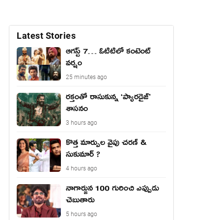
Latest Stories
ఆగస్ట్ 7… ఓటిటిలో కంటెంట్
వర్షం
25 minutes ago
రక్తంతో రాసుకున్న ‘ప్యారడైజ్’
శాసనం
3 hours ago
కొత్త మార్పుల వైపు చరణ్ &
సుకుమార్ ?
4 hours ago
నాగార్జున 100 గురించి ఎప్పుడు
చెబుతారు
5 hours ago