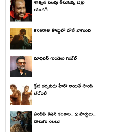
శాశ్వత సెలవు తీసుకున్న బిక్షు
యాదవ్
కనకరాజు కొట్టులో బోణీ బాగుంది
మాధ‌వ‌న్ గుండెలు గుబేల్‌
క్రేజీ దర్శకుడు హీరో అయితే సౌండ్
లేదేంటి
సందీప్ కిషన్ కరికాల... 2 పార్టులు...
నాలుగు నెలలు!