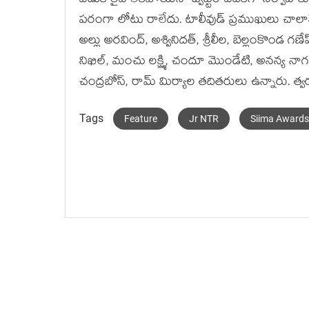
వేడుక లైవ్ లేకపోయినా ట్విట్టర్ వేదికగా నిర్వ
పరంగా లోటు రాలేదు. టాలీవుడ్ ప్రముఖులు చాలానే వి
అల్లు అరవింద్, అశ్వినిదత్, శ్రీలీల, బెల్లంకొం
నిఖిల్, మంచు లక్ష్మి, చందూ మొండేటి, అనన్య నాగ
చంద్రబోస్, రామ్ మిర్యాల తదితరులు ఉన్నారు. త్వ
Tags
Feature
Jr NTR
Siima Awards