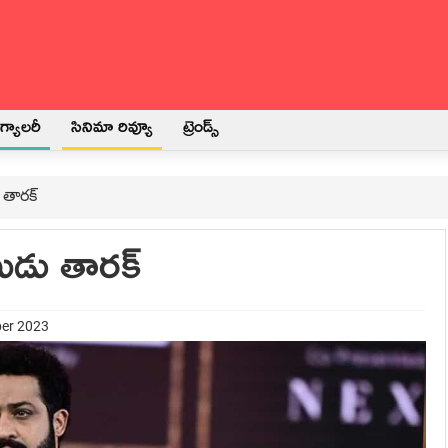
్యాలరీ
సినిమా రివ్యూ
ట్రెండ్స్
తారక్
ుడు తారక్
ber 2023