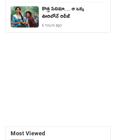
కొత్త సినిమా… ఆ ఒక్క
ఊరిలోనే రిలీజ్
6 hours ago
Most Viewed