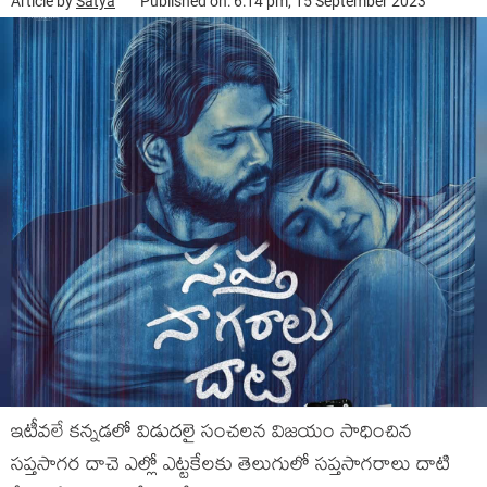
Article by
Satya
Published on: 6:14 pm, 15 September 2023
ఇటీవలే కన్నడలో విడుదలై సంచలన విజయం సాధించిన
సప్తసాగర దాచె ఎల్లో ఎట్టకేలకు తెలుగులో సప్తసాగరాలు దాటి