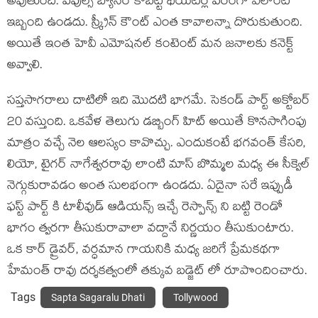
అవుతుంది. పీపుల్స్ బ్యానర్ కాబట్టి థియేటర్ల పరంగా ఎలాంటి
ఇబ్బంది ఉండదు. స్క్రీన్ కౌంట్ ఎంత కావాలన్నా దొరుకుతుంది.
అయితే ఇంత హెవీ ఎమోషనల్ కంటెంట్ మన జనాలకు కనెక్ట్
అవ్వాలి.
సప్తసాగరాలు దాటిలో ఇది మొదటి భాగమే. సెకండ్ పార్ట్ అక్టోబర్
20 వస్తుంది. ఒకవేళ తెలుగు డబ్బింగ్ హిట్ అయితే కొనసాగింపు
మాత్రం వచ్చే నెల ఆలస్యం కావొచ్చు. ఎందుకంటే భగవంత్ కేసరి,
లియో, టైగర్ నాగేశ్వరరావు లాంటి మాస్ బొమ్మల మధ్య ఈ సీక్వెల్
నెగ్గుకురావడం అంత సులభంగా ఉండదు. ఏదైనా సరే ఇప్పుడీ
ఫస్ట్ పార్ట్ కి టాలీవుడ్ ఆడియన్స్ ఇచ్చే రెస్పాన్స్ ని బట్టి రెండో
భాగం త్వరగా తీసుకురావాలా వద్దానే నిర్ణయం తీసుకుంటారు.
ఒక కార్ డ్రైవర్, వర్ధమాన గాయనికి మధ్య జరిగే ప్రేమకథగా
హేమంత్ రావు దర్శకత్వంలో తక్కువ బడ్జెట్ లో రూపొందించారు.
Tags
Sapta Sagaralu Dhati
Tollywood