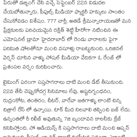
పేరుతో డబ్బింగ్ చేసి వచ్చే సెప్టెంబర్ 22న విడుదల
చేయబోతున్నారు. పీపుల్స్ మీడియా ఫ్యాక్టరీ హక్కులు సొంతం
చేసుకోవడం విశేషం. 777 చార్లీ, అతడే శ్రీమన్నారాయణతో మన
ప్రేక్షకులకు పరిచయమైన రక్షిత్ శెట్టి హీరోగా నటించిన ఈ
ఎమోషనల్ డ్రామా హైదరాబాద్ లో రెండు వారాలకు పైగా
పరిమిత షోలతోనూ మంచి వసూళ్లు రాబట్టుకుంది. ఒరిజినల్
వెర్షన్ చూసిన వాళ్ళు సోషల్ మీడియా వేదికగా ఓ రేంజ్ లో
ప్రశంసల వర్షం కురిపించారు.
టైమింగ్ పరంగా సప్తసాగరాలు దాటి మంచి డేట్ తీసుకుంది.
22వ తేదీ చెప్పుకోదగ్గ సినిమాలు లేవు. అష్టదిగ్బంధనం,
రుద్రంకోట, తంతిరం, చీటర్, వారేవా జతగాళ్ళు లాంటి చిన్న
చిత్రాలే రేస్ లో ఉన్నాయి. టాక్ మీద నిలవాలి తప్పించి బజ్ లేదు.
ఉన్నంతలో రీ రిలీజ్ అవుతున్న 7జి బృందావన కాలనీకు క్రేజ్
కనిపిస్తోంది. సో ఆడియన్స్ కి సప్తసాగరాలు దాటి మంచి ఆప్షన్