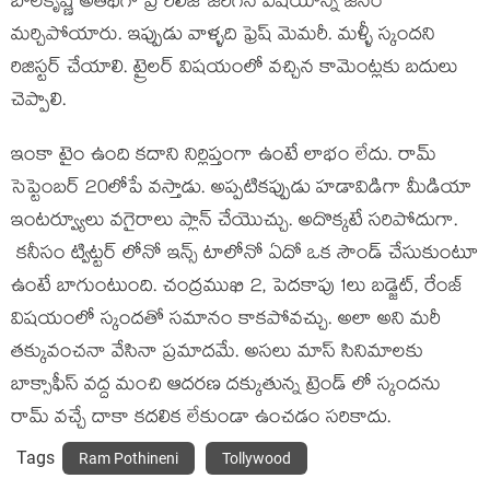
బాలకృష్ణ అతిథిగా ప్రీ రిలీజ్ జరిగిన విషయాన్ని జనం
మర్చిపోయారు. ఇప్పుడు వాళ్ళది ఫ్రెష్ మెమరీ. మళ్ళీ స్కందని
రిజిస్టర్ చేయాలి. ట్రైలర్ విషయంలో వచ్చిన కామెంట్లకు బదులు
చెప్పాలి.
ఇంకా టైం ఉంది కదాని నిర్లిప్తంగా ఉంటే లాభం లేదు. రామ్
సెప్టెంబర్ 20లోపే వస్తాడు. అప్పటికప్పుడు హడావిడిగా మీడియా
ఇంటర్వ్యూలు వగైరాలు ప్లాన్ చేయొచ్చు. అదొక్కటే సరిపోదుగా.
కనీసం ట్విట్టర్ లోనో ఇన్స్ టాలోనో ఏదో ఒక సౌండ్ చేసుకుంటూ
ఉంటే బాగుంటుంది. చంద్రముఖి 2, పెదకాపు 1లు బడ్జెట్, రేంజ్
విషయంలో స్కందతో సమానం కాకపోవచ్చు. అలా అని మరీ
తక్కువంచనా వేసినా ప్రమాదమే. అసలు మాస్ సినిమాలకు
బాక్సాఫీస్ వద్ద మంచి ఆదరణ దక్కుతున్న ట్రెండ్ లో స్కందను
రామ్ వచ్చే దాకా కదలిక లేకుండా ఉంచడం సరికాదు.
Tags
Ram Pothineni
Tollywood