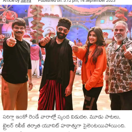
Article by
Satya
Published on: 5:12 pm, 14 September 2023
సరిగ్గా ఇంకో రెండే వారాల్లో స్కంద విడుదల. మూడు పాటలు,
ట్రైలర్ రిలీజ్ తర్వాత యూనిట్ హఠాత్తుగా సైలెంటయిపోయింది.