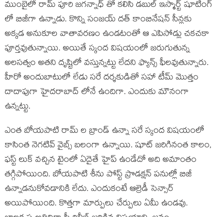
ముంబైలో రామ్ పూరి జగన్నాధ్ తో కలిసి డబుల్ ఇస్మార్ట్ షూటింగ్
లో బిజీగా ఉన్నాడు. కొన్ని సంజయ్ దత్ కాంబినేషన్ సీన్లకు
అక్కడ అనుకూల వాతావరణం ఉండటంతో ఆ ఎపిసోడ్లు చకచకా
పూర్తవుతున్నాయి. అయితే స్కంద విషయంలో జరుగుతున్న
అలసత్వం అతని దృష్టిలో వస్తున్నట్టు లేదని ఫ్యాన్స్ ఫీలవుతున్నారు.
హీరో అందుబాటులో లేడు సరే దర్శకుడితో సహా టీమ్ మొత్తం
దాదాపుగా హైదరాబాద్ లోనే ఉందిగా. ఎందుకు మౌనంగా
ఉన్నట్టు.
ఎంత బోయపాటి రామ్ ల బ్రాండ్ ఉన్నా సరే స్కంద విషయంలో
కాసింత నెగటివ్ వైబ్స్ బలంగా ఉన్నాయి. షూట్ జరిగినంత కాలం,
ఫస్ట్ లుక్ వచ్చిన టైంలో ఏదైతే హైప్ ఉండేదో అది అమాంతం
తగ్గిపోయింది. బోయపాటి శీను పోస్ట్ ప్రొడక్షన్ పనుల్లో బిజీ
ఉన్నాడనుకోవడానికి లేదు. ఎందుకంటే ఆల్రెడీ సెన్సార్
అయిపోయింది. కొత్తగా మార్పులు చేర్పులు ఏమీ ఉండవు.