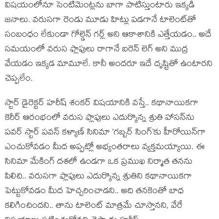
విషయంలోనూ సెంటిమెంట్లను బాగా పాటిస్తుంటారు ఇక్కడి
జనాలు. వరుసగా రెండు మూడు హిట్లు పడగానే టాలెంట్‌తో
సంబంధం లేకుండా గోల్డెన్ గర్ల్ అని ఆకాశానికి ఎత్తేయడం.. అదే
సమయంలో వరుస ఫ్లాపులు రాగానే ఐరెన్ లెగ్ అని ముద్ర
వేయడం ఇక్కడ మామూలే. కానీ అందరూ ఇదే దృష్టితో ఉంటారని
చెప్పలేం.
స్టార్ డైరెక్టర్ హరీష్ శంకర్ విషయానికి వస్తే.. కథానాయికగా
కెరీర్ ఆరంభంలో వరుస ఫ్లాపులు ఎదుర్కొన్న శ్రుతి హాసన్‌ను
పవర్ స్టార్ పవన్ కళ్యాణ్ సినిమా ‘గబ్బర్ సింగ్’కు హీరోయిన్‌గా
ఎంచుకోవడం మీద అప్పట్లో అభ్యంతరాలు వ్యక్తమయ్యాయి. ఈ
సినిమా మేకింగ్ దశలో ఉండగా ఒక ప్రముఖ నిర్మాత తనను
పిలిచి.. వరుసగా ఫ్లాపులు ఎదుర్కొన్న శ్రుతిని కథానాయికగా
పెట్టుకోవడం మీద హెచ్చరించాడని.. అది తనకెంతో బాధ
కలిగించిందని.. తాను టాలెంట్ మాత్రమే చూస్తానని, వేరే