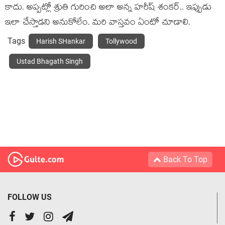
కాదు. అప్పట్లో శ్రుతి గురించి అలా అన్న హరీష్ శంకర్.. ఇప్పుడు
ఇలా చేస్తాడని అనుకోలేం. మరి వాస్తవం ఏంటో చూడాలి.
Tags
Harish SHankar
Tollywood
Ustad Bhagath Singh
Back To Top
FOLLOW US