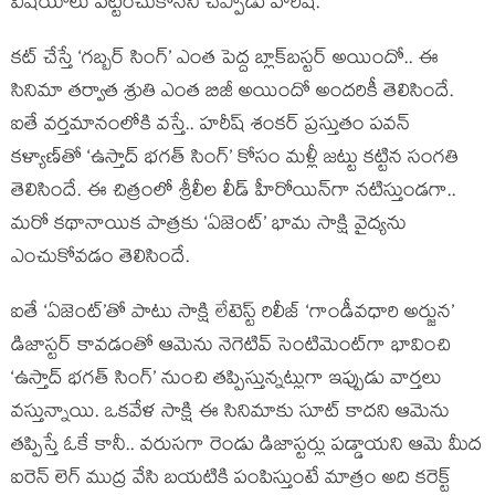
విషయాలు పట్టించుకోనని చెప్పాడు హరీష్.
కట్ చేస్తే ‘గబ్బర్ సింగ్’ ఎంత పెద్ద బ్లాక్‌బస్టర్ అయిందో.. ఈ
సినిమా తర్వాత శ్రుతి ఎంత బిజీ అయిందో అందరికీ తెలిసిందే.
ఐతే వర్తమానంలోకి వస్తే.. హరీష్ శంకర్ ప్రస్తుతం పవన్
కళ్యాణ్‌తో ‘ఉస్తాద్ భగత్ సింగ్’ కోసం మళ్లీ జట్టు కట్టిన సంగతి
తెలిసిందే. ఈ చిత్రంలో శ్రీలీల లీడ్ హీరోయిన్‌గా నటిస్తుండగా..
మరో కథానాయిక పాత్రకు ‘ఏజెంట్’ భామ సాక్షి వైద్యను
ఎంచుకోవడం తెలిసిందే.
ఐతే ‘ఏజెంట్’తో పాటు సాక్షి లేటెస్ట్ రిలీజ్ ‘గాండీవధారి అర్జున’
డిజాస్టర్ కావడంతో ఆమెను నెగెటివ్ సెంటిమెంట్‌గా భావించి
‘ఉస్తాద్ భగత్ సింగ్’ నుంచి తప్పిస్తున్నట్లుగా ఇప్పుడు వార్తలు
వస్తున్నాయి. ఒకవేళ సాక్షి ఈ సినిమాకు సూట్ కాదని ఆమెను
తప్పిస్తే ఓకే కానీ.. వరుసగా రెండు డిజాస్టర్లు పడ్డాయని ఆమె మీద
ఐరెన్ లెగ్ ముద్ర వేసి బయటికి పంపిస్తుంటే మాత్రం అది కరెక్ట్