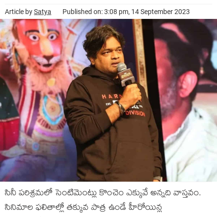
Article by
Satya
Published on: 3:08 pm, 14 September 2023
సినీ పరిశ్రమలో సెంటిమెంట్లు కొంచెం ఎక్కువే అన్నది వాస్తవం.
సినిమాల ఫలితాల్లో తక్కువ పాత్ర ఉండే హీరోయిన్ల