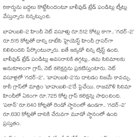
రికార్డును బద్దలు కొట్టేసిందంటూ బాలీవుడ్ ట్రేడ్ పండిట్లు ట్వీట్లు
వేస్తున్నారు నిన్నట్నుంచి.
బాహుబలి-2 హిందీ నెట్ వసూళ్లు రూ.512 కోట్లు కాగా.. ‘గదర్-2’
రూ.515 కోట్లతో దాన్ని దాటేసి హైయెస్ట్ హిందీ గ్రాసర్‌గా
నిలిచిందని పేర్కొంటున్నారు. ఐతే ఇక్కడో చిన్న ట్విస్ట్ ఉంది.
బాలీవుడ్ ట్రేడ్ పండిట్లు అవసరానికి తగ్గట్లు.. తమ సినిమాలకు
అనుకూలంగా గ్రాస్, నెట్ కలెక్షన్లను ప్రకటిస్తుంటారు. నెట్
వసూళ్లలో ‘గదర్-2’.. ‘బాహుబలి-2’ను దాటడం నిజమే కావచ్చు.
కానీ గ్రాస్‌లో మాత్రం ‘బాహుబలి-2’దే పైచేయి. రాజమౌళి సినిమా
హిందీలో ఏకంగా రూ.725 కోట్ల గ్రాస్ కలెక్షన్లు సాధించింది.
‘పఠాన్’ రూ.640 కోట్లతో రెండో స్థానంలో ఉండగా.. ‘గదర్-2’
రూ.630 కోట్లతో దానికి చేరువగా మూడో స్థానంలో ఉంది
ప్రస్తుతం.