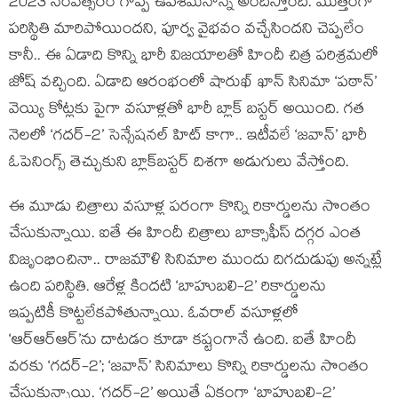
2023 సంవత్సరం గొప్ప ఉపశమనాన్నే అందిస్తోంది. మొత్తంగా
పరిస్థితి మారిపోయిందని, పూర్వ వైభవం వచ్చేసిందని చెప్పలేం
కానీ.. ఈ ఏడాది కొన్ని భారీ విజయాలతో హిందీ చిత్ర పరిశ్రమలో
జోష్ వచ్చింది. ఏడాది ఆరంభంలో షారుఖ్ ఖాన్ సినిమా ‘పఠాన్’
వెయ్యి కోట్లకు పైగా వసూళ్లతో భారీ బ్లాక్ బస్టర్ అయింది. గత
నెలలో ‘గదర్-2’ సెన్సేషనల్ హిట్ కాగా.. ఇటీవలే ‘జవాన్’ భారీ
ఓపెనింగ్స్ తెచ్చుకుని బ్లాక్‌బస్టర్ దిశగా అడుగులు వేస్తోంది.
ఈ మూడు చిత్రాలు వసూళ్ల పరంగా కొన్ని రికార్డులను సొంతం
చేసుకున్నాయి. ఐతే ఈ హిందీ చిత్రాలు బాక్సాఫీస్ దగ్గర ఎంత
విజృంభించినా.. రాజమౌళి సినిమాల ముందు దిగదుడుపు అన్నట్లే
ఉంది పరిస్థితి. ఆరేళ్ల కిందటి ‘బాహుబలి-2’ రికార్డులను
ఇప్పటికీ కొట్టలేకపోతున్నాయి. ఓవరాల్ వసూళ్లలో
‘ఆర్ఆర్ఆర్’ను దాటడం కూడా కష్టంగానే ఉంది. ఐతే హిందీ
వరకు ‘గదర్-2’; ‘జవాన్’ సినిమాలు కొన్ని రికార్డులను సొంతం
చేసుకున్నాయి. ‘గదర్-2’ అయితే ఏకంగా ‘బాహుబలి-2’