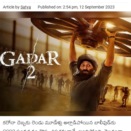
Article by
Satya
Published on: 2:54 pm, 12 September 2023
కరోనా దెబ్బకు రెండు మూడేళ్లు అల్లాడిపోయిన బాలీవుడ్‌కు