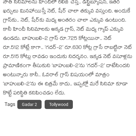
సౌత్ సినిమాలను హిందీలో రిలీజ్ చేస్తే.. డిస్ట్రిబ్యూషన్, ఇతర
ఖర్చులు మినహాయిస్తే నెట్, షేర్ చాలా తక్కువ వస్తుంది. అందుకే
గ్రాస్‌కు.. నెట్, షేర్‌కు మధ్య అంతరం చాలా ఎక్కువ ఉంటుంది.
కానీ హిందీ సినిమాలకు అక్కడ గ్రాస్, నెట్ మధ్య గ్యాప్ ఎక్కువ
ఉండదు. బాహుబలి-2 గ్రాస్ రూ.725 కోట్లయినా.. నెట్
రూ.512 కోట్లే కాగా.. ‘గదర్-2’ రూ.630 కోట్ల గ్రాసే రాబట్టినా నెట్‌
రూ.515 కోట్లు రావడం ఇందుకు నిదర్శనం. ఇక్కడ నెట్ వసూళ్లను
ప్రామాణికంగా తీసుకుని ‘బాహుబలి-2’ను ‘గదర్-2’ దాటేసిందని
అంటున్నారు కానీ.. ఓవరాల్ గ్రాస్ విషయంలో మాత్రం
‘బాహుబలి-2’ను ఈ చిత్రమే కాదు.. ఇప్పట్లో మరే సినిమా కూడా
కొట్టే పరిస్థితి కనిపించడం లేదు.
Tags
Gadar 2
Tollywood