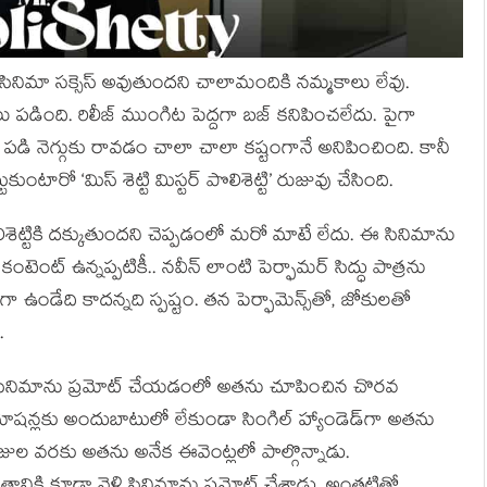
్టి సినిమా సక్సెస్ అవుతుందని చాలామందికి నమ్మకాలు లేవు.
ింది. రిలీజ్ ముంగిట పెద్దగా బజ్ కనిపించలేదు. పైగా
టీ పడి నెగ్గుకు రావడం చాలా చాలా కష్టంగానే అనిపించింది. కానీ
ుకుంటారో ‘మిస్ శెట్టి మిస్టర్ పొలిశెట్టి’ రుజువు చేసింది.
పొలిశెట్టికి దక్కుతుందని చెప్పడంలో మరో మాటే లేదు. ఈ సినిమాను
 కంటెంట్ ఉన్నప్పటికీ.. నవీన్ లాంటి పెర్ఫామర్ సిద్ధు పాత్రను
ండేది కాదన్నది స్పష్టం. తన పెర్ఫామెన్స్‌తో, జోకులతో
.
దు. సినిమాను ప్రమోట్ చేయడంలో అతను చూపించిన చొరవ
మోషన్లకు అందుబాటులో లేకుండా సింగిల్ హ్యాండెడ్‌గా అతను
రోజుల వరకు అతను అనేక ఈవెంట్లలో పాల్గొన్నాడు.