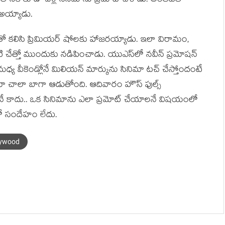
ాంతానికి కూడా వెళ్లి సినిమాను ప్రమోట్ చేశాడు. అంతటితో
 అయ్యాడు.
లతో కలిసి ప్రిమియర్ షోలకు హాజరయ్యాడు. ఇలా విరామం,
టి చేత్తో ముందుకు నడిపించాడు. యుఎస్‌లో నవీన్ ప్రమోషన్
మధ్య వీకెండ్లోనే మిలియన్ మార్కును సినిమా టచ్ చేస్తోందంటే
నిమా చాలా బాగా ఆడుతోంది. ఆదివారం హౌస్ ఫుల్స్
ే కాదు.. ఒక సినిమాను ఎలా ప్రమోట్ చేయాలనే విషయంలో
ంలో సందేహం లేదు.
lywood