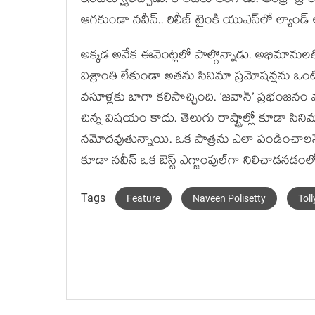
ఇంటర్వ్యూలిచ్చాడు. కాలేజీలు తిరిగాడు. ఆంధ్రా ప్ర
ఆగకుండా నవీన్.. రిలీజ్ టైంకి యుఎస్‌లో ల్యాండ్
అక్కడ అనేక ఈవెంట్లలో పాల్గొన్నాడు. అభిమాను
విశ్రాంతి లేకుండా అతను సినిమా ప్రమోషన్లను ఒం
వసూళ్లకు బాగా కలిసొచ్చింది. ‘జవాన్’ ప్రభంజనం 
చిన్న విషయం కాదు. తెలుగు రాష్ట్రాల్లో కూడా సి
నమోదవుతున్నాయి. ఒక పాత్రను ఎలా పండించాలన
కూడా నవీన్ ఒక బెస్ట్ ఎగ్జాంపుల్‌గా నిలిచాడనడ
Tags
Feature
Naveen Polisetty
Tol