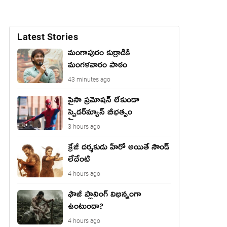
Latest Stories
మంగాపురం కుర్రాడికి
మంగళవారం పాఠం
43 minutes ago
పైసా ప్రమోషన్ లేకుండా
స్పైడర్‌మ్యాన్ బీభత్సం
3 hours ago
క్రేజీ దర్శకుడు హీరో అయితే సౌండ్
లేదేంటి
4 hours ago
ఫౌజీ ప్లానింగ్ విభిన్నంగా
ఉంటుందా?
4 hours ago