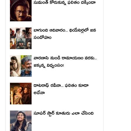
సుమంత్ కోరుకున్న ఫలితం దక్కిందా
బాగుంది ఆదివారం... థియేటర్లలో జన
సందోహం
వారణాసి నుండి రామాయణం వరకు...
జక్కన్న విధ్వంసం!
డాటరాఫ్ రవీనా... ఫలితం కూడా
అదేనా
సూపర్ స్టార్ కూతురు ఎలా చేసింది