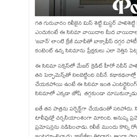
గత గురువారం రిలీజైన మిస్ శెట్టి మిస్టర్ పొలిశెట
ఎందుకంటే ఈ సినిమా వాయిదాల మీద వాయిదాలు పడ
‘జవాన్’ లాంటి క్రేజీ మూవీతో బాక్సాఫీస్ దగ్గర పో
కంటెంట్ ఉన్న సినిమాను ప్రేక్షకులు ఎలా నెత్తిన పెట్ట
ఈ సినిమా సక్సెస్‌లో మేజర్ క్రెడిట్ హీరో నవీన్ 
తన పెర్ఫామెన్స్‌తో నిలబెట్టింది నవీనే. కథాకథనాల్లో
చేయకపోయి ఉంటే ఈ సినిమా ఇంత ఎంటర్టైనింగ్‌గా ఉ
సినిమాలో ఎక్కడా జోష్ తగ్గకుండా చూసుకున్నాడు
ఐతే తన పాత్రను పర్ఫెక్ట్‌గా చేయడంతో సరిపో
టాలీవుడ్లో చర్చనీయాంశంగా మారింది. అనుష్క ప్ర
ప్రమోషన్లను నడిపించాడు. రిలీజ్ ముందు కొన్ని 