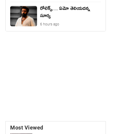
రోలెక్స్… ఏమో తెలియదన్న
సూర్య
6 hours ago
Most Viewed