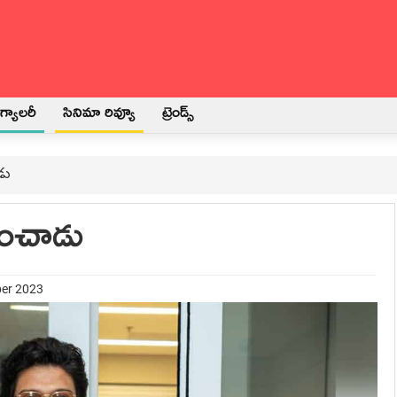
్యాలరీ
సినిమా రివ్యూ
ట్రెండ్స్
డు
పించాడు
ber 2023