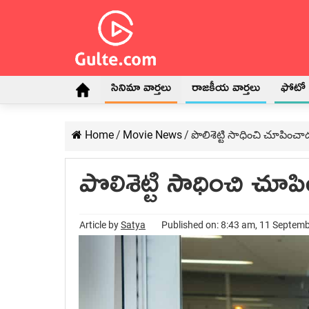
సినిమా వార్తలు
రాజకీయ వార్తలు
ఫోటో గ
Home
/
Movie News
/
పొలిశెట్టి సాధించి చూపించా
పొలిశెట్టి సాధించి చూ
Article by
Satya
Published on: 8:43 am, 11 Septem