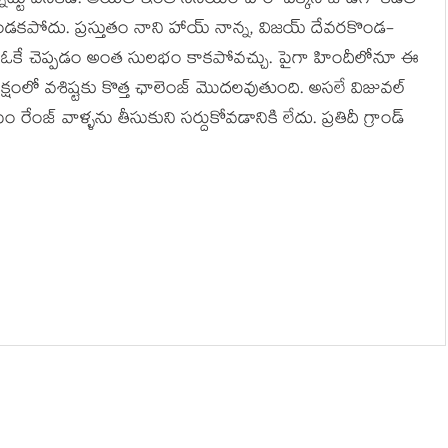
టు వినికిడి. అయితే ఇంత సీనియర్ హీరో పక్కన జోడిగా కడితే
కపోదు. ప్రస్తుతం నాని హాయ్ నాన్న, విజయ్ దేవరకొండ-
ు ఓకే చెప్పడం అంత సులభం కాకపోవచ్చు. పైగా హిందీలోనూ ఈ
క్షంలో వశిష్టకు కొత్త ఛాలెంజ్ మొదలవుతుంది. అసలే విజువల్
 రేంజ్ వాళ్ళను తీసుకుని సర్దుకోవడానికి లేదు. ప్రతిదీ గ్రాండ్