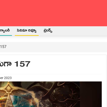
్యాలరీ
సినిమా రివ్యూ
ట్రెండ్స్
 157
 మెగా 157
ber 2023