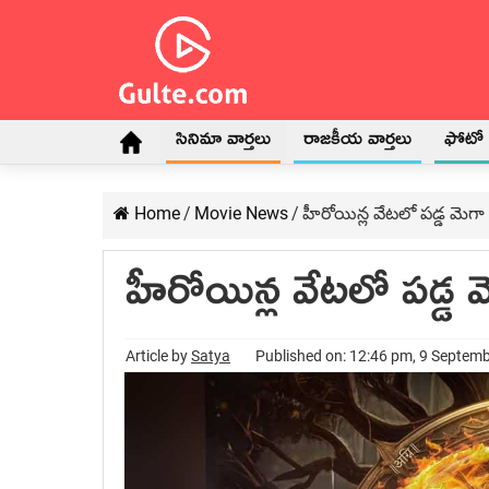
సినిమా వార్తలు
రాజకీయ వార్తలు
ఫోటో గ
Home
/
Movie News
/
హీరోయిన్ల వేటలో పడ్డ మెగా
హీరోయిన్ల వేటలో పడ్డ
Article by
Satya
Published on: 12:46 pm, 9 Septem