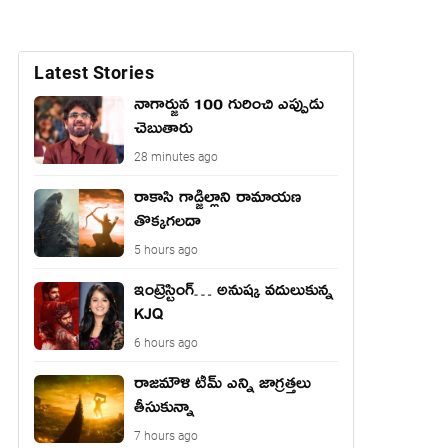
Latest Stories
నాగార్జున 100 గురించి ఎప్పుడు
చెబుతారు
28 minutes ago
రాకాసి గాడ్జిల్లాని రామాయణ
తొక్కగలదా
5 hours ago
ఇంట్రెస్టింగ్… అనుష్క వదులుకున్న
KJQ
6 hours ago
రాజమౌళి టీమ్ ఎన్ని జాగ్రత్తలు
తీసుకున్నా
7 hours ago