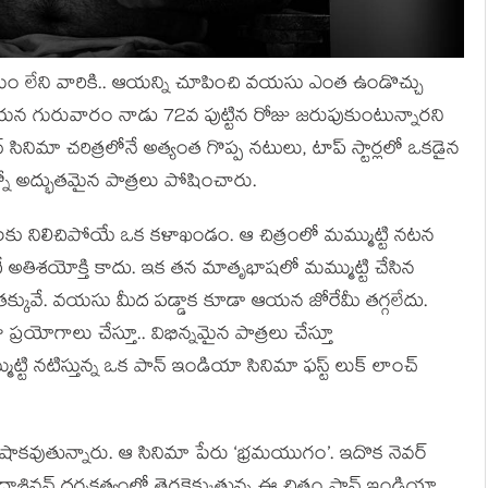
యం లేని వారికి.. ఆయన్ని చూపించి వయసు ఎంత ఉండొచ్చు
యన గురువారం నాడు 72వ పుట్టిన రోజు జరుపుకుంటున్నారని
 సినిమా చరిత్రలోనే అత్యంత గొప్ప నటులు, టాప్ స్టార్లలో ఒకడైన
నో అద్భుతమైన పాత్రలు పోషించారు.
ు నిలిచిపోయే ఒక కళాఖండం. ఆ చిత్రంలో మమ్ముట్టి నటన
ే అతిశయోక్తి కాదు. ఇక తన మాతృభాషలో మమ్ముట్టి చేసిన
ా తక్కువే. వయసు మీద పడ్డాక కూడా ఆయన జోరేమీ తగ్గలేదు.
్రయోగాలు చేస్తూ.. విభిన్నమైన పాత్రలు చేస్తూ
టి నటిస్తున్న ఒక పాన్ ఇండియా సినిమా ఫస్ట్ లుక్ లాంచ్
షాకవుతున్నారు. ఆ సినిమా పేరు ‘భ్రమయుగం’. ఇదొక నెవర్