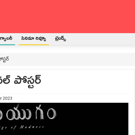
్యాలరీ
సినిమా రివ్యూ
ట్రెండ్స్
స్టర్
ల్ పోస్టర్
er 2023