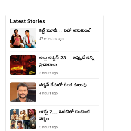
Latest Stories
కల్ట్ మూవీ… ఏదో అనుకుంటే
47 minutes ago
అల్లు అర్జున్ 23… అప్పుడే ఇన్ని
ప్రచారాలా
3 hours ago
దర్శన్ కేసులో కీలక మలుపు
4 hours ago
ఆగస్ట్ 7… ఓటిటిలో కంటెంట్
వర్షం
5 hours ago