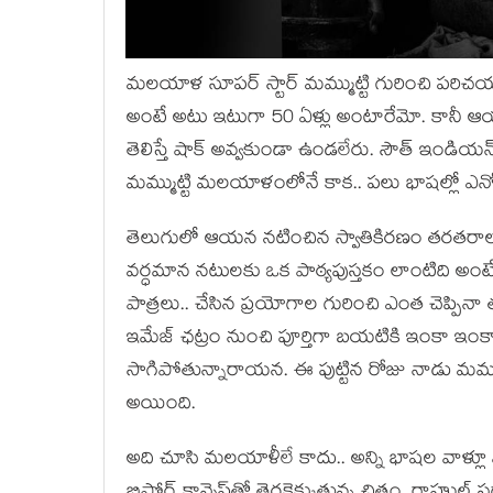
మలయాళ సూపర్ స్టార్ మమ్ముట్టి గురించి పరిచ
అంటే అటు ఇటుగా 50 ఏళ్లు అంటారేమో. కానీ ఆ
తెలిస్తే షాక్ అవ్వకుండా ఉండలేరు. సౌత్ ఇండియన్
మమ్ముట్టి మలయాళంలోనే కాక.. పలు భాషల్లో ఎన్
తెలుగులో ఆయన నటించిన స్వాతికిరణం తరతరాలక
వర్ధమాన నటులకు ఒక పాఠ్యపుస్తకం లాంటిది అంట
పాత్రలు.. చేసిన ప్రయోగాల గురించి ఎంత చెప్పిన
ఇమేజ్ ఛట్రం నుంచి పూర్తిగా బయటికి ఇంకా ఇంకా ప
సాగిపోతున్నారాయన. ఈ పుట్టిన రోజు నాడు మమ్ముట్
అయింది.
అది చూసి మలయాళీలే కాదు.. అన్ని భాషల వాళ్లూ 