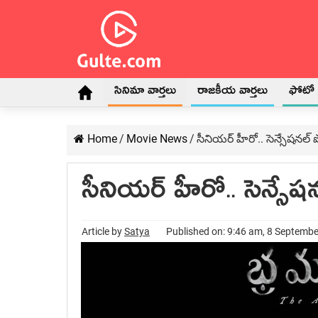
సినిమా వార్తలు
రాజకీయ వార్తలు
ఫోటో గ
Home
/
Movie News
/
సీనియర్ హీరో.. సెన్సేషనల్ పో
సీనియర్ హీరో.. సెన్సేషన
Article by
Satya
Published on: 9:46 am, 8 Septemb