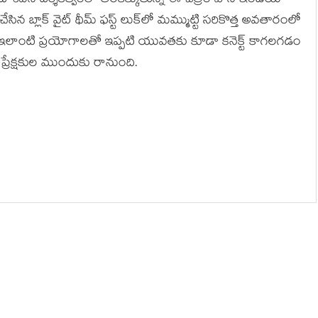
ల్ సదాశివన్ దర్శకత్వంలో తెరకెక్కుతున్న ఈ చిత్రం పాన్ ఇండియా
ేసిన బ్లాక్ వైట్ థీమ్ ఫస్ట్ లుక్‌లో మమ్ముట్టి సరికొత్త అవతారంలో
ూ ఇలాంటి ప్రయోగాలతో ఇప్పటి యువతకు కూడా కనెక్ట్ కాగలగడం
ం ప్రేక్షకుల ముందుకు రానుంది.