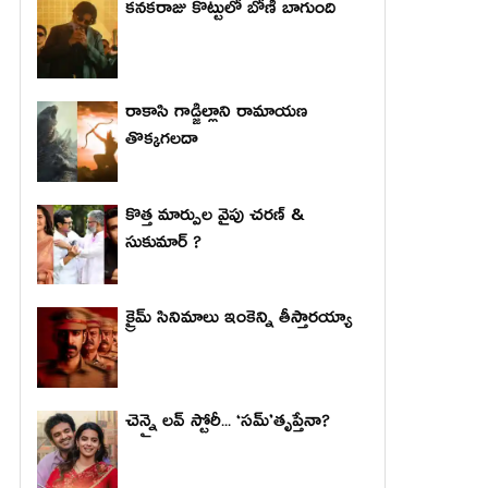
కనకరాజు కొట్టులో బోణీ బాగుంది
రాకాసి గాడ్జిల్లాని రామాయణ
తొక్కగలదా
కొత్త మార్పుల వైపు చరణ్ &
సుకుమార్ ?
క్రైమ్ సినిమాలు ఇంకెన్ని తీస్తారయ్యా
చెన్నై లవ్ స్టోరీ... ‘సమ్’తృప్తేనా?