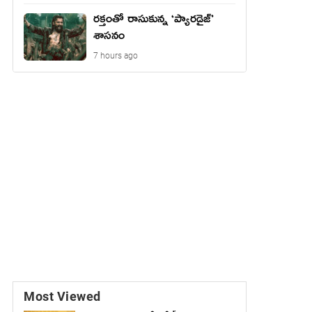
రక్తంతో రాసుకున్న ‘ప్యారడైజ్’
శాసనం
7 hours ago
Most Viewed