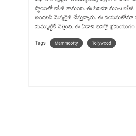
బిఫోర్ కాన్సెప్ట్‌తో తెరకెక్కుతున్న చిత్రం. రాహు
స్థాయిలో రిలీజ్ కానుంది. ఈ సినిమా నుంచి రిలీజ్ చ
అందరినీ మెస్మరైజ్ చేస్తున్నారు. ఈ వయసులోన
మమ్ముట్టికే చెల్లింది. ఈ ఏడాది చివర్లో భ్రమయుగ
Tags
Mammootty
Tollywood