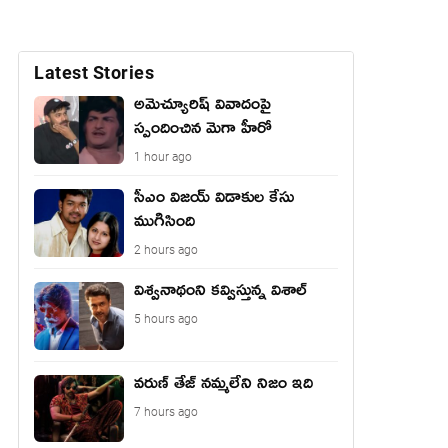
Latest Stories
అమెచ్యూరిష్ వివాదంపై
స్పందించిన మెగా హీరో
1 hour ago
సీఎం విజయ్ విడాకుల కేసు
ముగిసింది
2 hours ago
విశ్వనాథంని కవ్విస్తున్న విశాల్
5 hours ago
వరుణ్ తేజ్ నమ్మలేని నిజం ఇది
7 hours ago