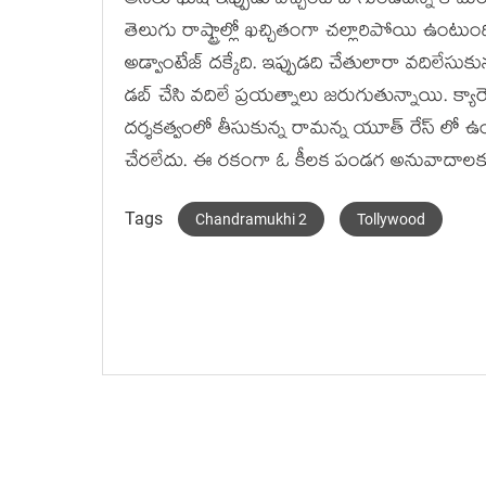
అసలు ఖుషి ఇప్పుడు వచ్చింటే బాగుండేదన్న కామెంట్
తెలుగు రాష్ట్రాల్లో ఖచ్చితంగా చల్లారిపోయి ఉంటుం
అడ్వాంటేజ్ దక్కేది. ఇప్పుడది చేతులారా వదిలేసుకున్
డబ్ చేసి వదిలే ప్రయత్నాలు జరుగుతున్నాయి. క్యారె
దర్శకత్వంలో తీసుకున్న రామన్న యూత్ రేస్ లో ఉంద
చేరలేదు. ఈ రకంగా ఓ కీలక పండగ అనువాదాలక
Tags
Chandramukhi 2
Tollywood