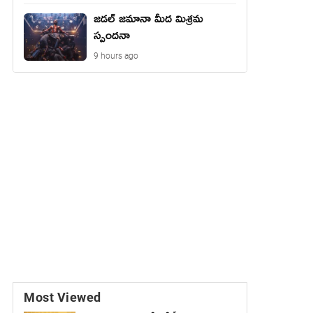
జడల్ జమానా మీద మిశ్రమ
స్పందనా
9 hours ago
Most Viewed