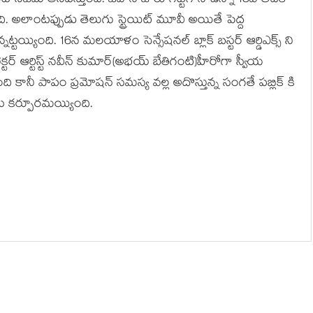
 నిజమే అనిపిస్తుంది. జవాన్ జోరు గట్టిగానే ఉన్నా 15వ తేదీకి
ది. అలాంటప్పుడు తెలుగు స్ట్రెయిట్ మూవీ అయితే పెద్ద
నట్టయ్యింది. 16న మలయాళం సెన్సేషనల్ బ్లాక్ బస్టర్ ఆర్డిఎక్స్ ని
క్టర్ ఆర్టిస్ట్ నవీన్ కుమార్(అభయ్ బేతిగంటి)హీరోగా స్వీయ
ి కానీ పాపం ప్రమోషన్ సమస్య వల్ల అదొస్తున్న సంగతే పబ్లిక్ కి
ు కర్పూరమయ్యింది.