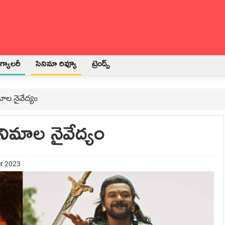
్యాలరీ
సినిమా రివ్యూ
ట్రెండ్స్
మాల నైవేద్యం
ినిమాల నైవేద్యం
er 2023