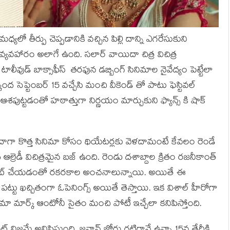
యలో తీర్పు చెప్పడానికి వచ్చిన పిల్లి దాన్ని ఎగరేసుకుని
్యవహారం అలాగే ఉంది. సలార్ వాయిదా చిత్ర విచిత్ర
ీవుడ్ బాక్సాఫీస్ తరఫున డబ్బింగ్ సినిమాల నైవేద్యం పెట్టేలా
ద సెప్టెంబర్ 15 వచ్చేసి మంచి వీకెండ్ తో పాటు ఫెస్టివల్
ఆశపుట్టడంతో హఠాత్తుగా నిర్ణయం మార్చుకుని ఫ్యాన్స్ కి షాక్
గా కొత్త సినిమా కోసం థియేటర్లకు వెళదామంటే కేవలం రెండే
ీద ఆల్రెడీ విచిత్రమైన బజ్ ఉంది. రెండు దశాబ్దాల క్రితం రజనీకాంత్
ైలర్ కట్ చేయడంతో రకరకాల అంచనాలున్నాయి. అయితే ఈ
్న పట్టు ఖచ్చితంగా ఓపెనింగ్స్ అయితే తెస్తాయి. ఇక విశాల్ హీరోగా
్రామా మార్క్ ఆంటోనీ సైతం మంచి పోటీ ఇచ్చేలా కనిపిస్తోంది.