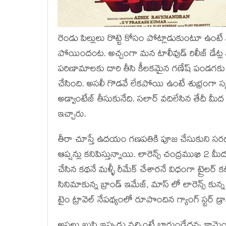
రెండు పిల్లులు రొట్టె కోసం పోట్లాడుకుంటూ ఉంటే మధ్
పోయిందంట. అచ్చంగా మన టాలీవుడ్ రిలీజ్ డేట్ల వ
పరిణామాలకు దారి తీసి కీలకమైన గణేష్ పండగకు టాల
చేసింది. అసలీ గొడవే లేకపోయి ఉంటే శుభ్రంగా స్కం
అడ్వాంటేజ్ తీసుకునేది. సలార్ వదిలేసిన తేదీ మీద 
ఇచ్చారు.
తీరా చూస్తే ఉదయం గణపతికి పూజ చేసుకుని సరదా
ఆప్షన్లు కనిపిస్తున్నాయి. లారెన్స్ చంద్రముఖి 2 మ
చేసిన కథనే మళ్ళీ రీమేక్ చేశారనే విధంగా ట్ర
సినిమాకున్న బ్రాండ్ ఇమేజ్, మాస్ లో లారెన్స్ కున
టైం ట్రావెల్ నేపథ్యంలో రూపొందిన గ్యాంగ్ స్టర్ డ