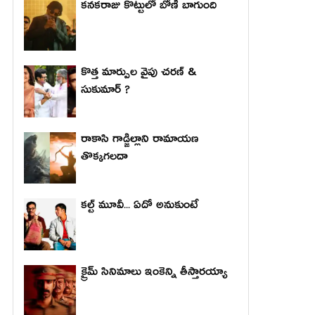
కనకరాజు కొట్టులో బోణీ బాగుంది
కొత్త మార్పుల వైపు చరణ్ &
సుకుమార్ ?
రాకాసి గాడ్జిల్లాని రామాయణ
తొక్కగలదా
కల్ట్ మూవీ... ఏదో అనుకుంటే
క్రైమ్ సినిమాలు ఇంకెన్ని తీస్తారయ్యా