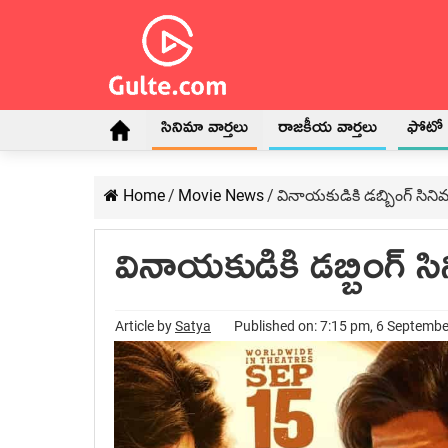
సినిమా వార్తలు
రాజకీయ వార్తలు
ఫోటో గ
Home
/
Movie News
/
వినాయకుడికి డబ్బింగ్ సిని
వినాయకుడికి డబ్బింగ్ స
Article by
Satya
Published on: 7:15 pm, 6 Septemb