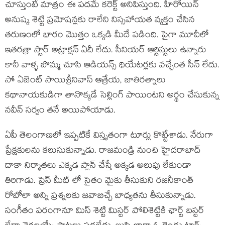
చూస్తుంటే మాత్రం ఈ పదమే కరెక్ట్ అనిపిస్తుంది. హీరోయిన్
అనుష్క శెట్టి ప్రమోషన్లకు రాలేని నిస్సహాయత వ్యక్తం చేసిన
తరుణంలో భారం మొత్తం ఒక్కడి మీదే పడింది. పైగా మూవీలో
ఇతరత్రా స్టార్ అట్రాక్షన్ ఏదీ లేదు. సీనియర్ ఆర్టిస్టులు ఉన్నారు
కానీ వాళ్ళ బొమ్మ చూసి ఆడియన్స్ థియేటర్లకు వచ్చేంత సీన్ లేదు.
సో ఏజెంట్ సాయిశ్రీనివాస్ ఆత్రేయ, జాతిరత్నాలు
కథానాయకుడిగా తానొక్కడే సెల్లింగ్ పాయింటని అర్థం చేసుకున్న
నవీన్ సర్వం తనే అయిపోయాడు.
ఏపీ తెలంగాణలో ఇప్పటికే విస్తృతంగా టూర్లు కొట్టేశాడు. నేరుగా
ప్రేక్షకులను కలుసుకున్నాడు. రాజమండ్రి నుంచి హైదరాబాద్
దాకా నిర్మాతలు ఎక్కడ ప్లాన్ చేస్తే అక్కడ అలుపు లేకుండా
తిరిగాడు. ప్రెస్ మీట్ లో సైతం మైకు తీసుకుని రజనీకాంత్
రోబోలా అన్ని ప్రశ్నలకు జవాబిచ్చే బాధ్యతను తీసుకున్నాడు.
సంగీతం పరంగానూ మిస్ శెట్టి మిస్టర్ పోలిశెట్టికి ఛార్ట్ బస్టర్