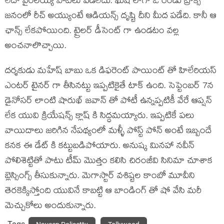
లేదా వైరలయ్యే పాటలు పడలేదు. ఖుషి లాగా ఓ రెండు ట్రాక్స్
జనంలో రీచ్ అయ్యుంటే ఆడియన్స్ దృష్టి దీని మీద పడేది. కానీ ఆ
ఛాన్స్ లేకపోయింది. ట్రైలర్ డీసెంట్ గా ఉండటం వల్ల
అంచనాలొచ్చాయి.
దర్శకుడు మహేష్ బాబు ఒక డిఫరెంట్ పాయింట్ తో హిలేరియస్
ఎంటర్ టైనర్ గా తీసినట్టు ఇప్పటికైతే టాక్ ఉంది. సెప్టెంబర్ 7న
డైనోసర్ లాంటి షారుఖ్ జవాన్ తో పోటీ ఉన్నప్పటికీ వేరే ఆప్షన్
లేక యువి క్రియేషన్స్ క్లాష్ కి సిద్ధమయ్యారు. ఇప్పటికే పలు
వాయిదాలు జరిగిన నేపథ్యంలో మళ్ళీ పోస్ట్ పోన్ అంటే ఇబ్బందే
కనక ఈ డేట్ కి కట్టుబడిపోయారు. అనుష్క మినహా నవీన్
పోలిశెట్టితో పాటు టీమ్ మొత్తం కలిసి చిరంజీవి సినిమా చూశాక
బ్లెస్సింగ్స్ తీసుకున్నారు. మెగాస్టార్ వశిష్టల కాంబో మూవీని
తెరకెక్కిస్తోంది యువినే కాబట్టి ఆ బాండింగ్ తో షో వేసి మరీ
మెచ్చుకోలు అందుకున్నారు.