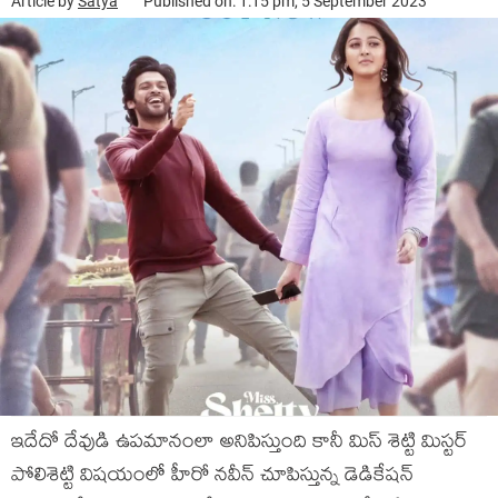
Article by
Satya
Published on: 1:15 pm, 5 September 2023
ఇదేదో దేవుడి ఉపమానంలా అనిపిస్తుంది కానీ మిస్ శెట్టి మిస్టర్
పోలిశెట్టి విషయంలో హీరో నవీన్ చూపిస్తున్న డెడికేషన్