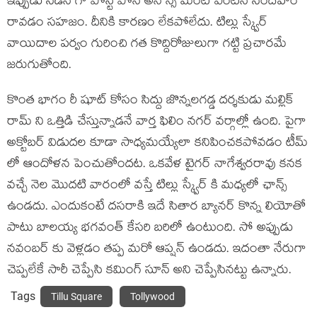
ఇప్పుడు సడన్ గా పోస్ట్ పోన్ అనౌన్స్ మెంట్ ఏంటనే సందేహం
రావడం సహజం. దీనికి కారణం లేకపోలేదు. టిల్లు స్క్వేర్
వాయిదాల పర్వం గురించి గత కొద్దిరోజులుగా గట్టి ప్రచారమే
జరుగుతోంది.
కొంత భాగం రీ షూట్ కోసం సిద్దు జొన్నలగడ్డ దర్శకుడు మల్లిక్
రామ్ ని ఒత్తిడి చేస్తున్నాడనే వార్త ఫిలిం నగర్ వర్గాల్లో ఉంది. పైగా
అక్టోబర్ విడుదల కూడా సాధ్యమయ్యేలా కనిపించకపోవడం టీమ్
లో ఆందోళన పెంచుతోందట. ఒకవేళ టైగర్ నాగేశ్వరరావు కనక
వచ్చే నెల మొదటి వారంలో వస్తే టిల్లు స్క్వేర్ కి మధ్యలో ఛాన్స్
ఉండదు. ఎందుకంటే దసరాకి ఇదే సితార బ్యానర్ కొన్న లియోతో
పాటు బాలయ్య భగవంత్ కేసరి బరిలో ఉంటుంది. సో అప్పుడు
నవంబర్ కు వెళ్లడం తప్ప మరో ఆప్షన్ ఉండదు. ఇదంతా నేరుగా
చెప్పలేకే సారీ చెప్పేసి కమింగ్ సూన్ అని చెప్పేసినట్టు ఉన్నారు.
Tags
Tillu Square
Tollywood