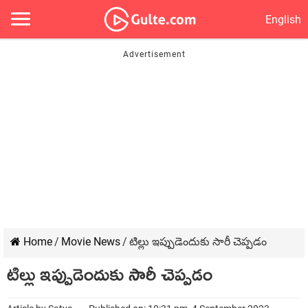
English
Home
/
Movie News
/
టిల్లు ఇప్పుడెందుకు సారీ చెప్పడం
టిల్లు ఇప్పుడెందుకు సారీ చెప్పడం