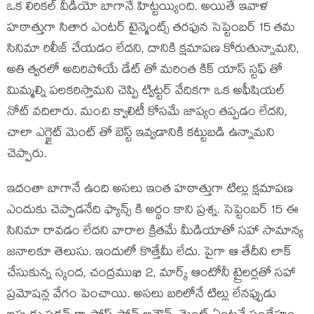
ఒక లిరికల్ వీడియో బాగానే హిట్టయ్యింది. అయితే ఇవాళ
హఠాత్తుగా సితార ఎంటర్ టైన్మెంట్స్ తరఫున సెప్టెంబర్ 15 తమ
సినిమా రిలీజ్ చేయడం లేదని, దానికి క్షమాపణ కోరుతున్నామని,
అతి త్వరలో అదిరిపోయే డేట్ తో మరింత కిక్ యాస్ స్టఫ్ తో
మిమ్మల్ని పలకరిస్తామని చెప్పి ట్విట్టర్ వేదికగా ఒక అఫీషియల్
నోట్ వదిలారు. మంచి క్వాలిటీ కోసమే జాప్యం తప్పడం లేదని,
చాలా ఎగ్జైట్ మెంట్ తో బెస్ట్ ఇవ్వడానికి కట్టుబడి ఉన్నామని
చెప్పారు.
ఇదంతా బాగానే ఉంది అసలు ఇంత హఠాత్తుగా టిల్లు క్షమాపణ
ఎందుకు చెప్పాడనేది ఫ్యాన్స్ కి అర్థం కాని ప్రశ్న. సెప్టెంబర్ 15 ఈ
సినిమా రావడం లేదని వారాల క్రితమే మీడియాతో సహా సామాన్య
జనాలకూ తెలుసు. ఇందులో కొత్తేమీ లేదు. పైగా ఆ తేదీని లాక్
చేసుకున్న స్కంద, చంద్రముఖి 2, మార్క్ ఆంటోనీ ట్రైలర్లతో సహా
ప్రమోషన్ల వేగం పెంచాయి. అసలు బరిలోనే టిల్లు లేనప్పుడు