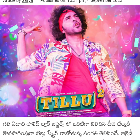
Article by
Satya
Published on: 10:31 pm, 4 September 2023
గత ఏడాది సాలిడ్ బ్లాక్ బస్టర్స్ లో ఒకటిగా నిలిచిన డీజే టిల్లుకి
కొనసాగింపుగా టిల్లు స్క్వేర్ రాబోతున్న సంగతి తెలిసిందే. ఆల్రెడీ