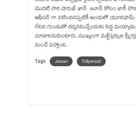
తెలుగు తమిళ వెర్షన్లకు సైతం స్పందన బాగుందని బ
మొదటి సారి షారుఖ్ ఖాన్ జవాన్ కోసం ఖాకీ చొక
ఆఫీసర్ గా నటించినప్పటికీ అందులో యూనిఫామ్ ల
లేనిది గుండుతో దర్శనమిచ్చేందుకు సిద్ధ మయ్యాడు. మరి
చూడాలనుకుంటారు. ముఖ్యంగా మల్టీప్లెక్సుల స్క్రీన
నుంచే వస్తోంది.
Tags
Jawan
Tollywood