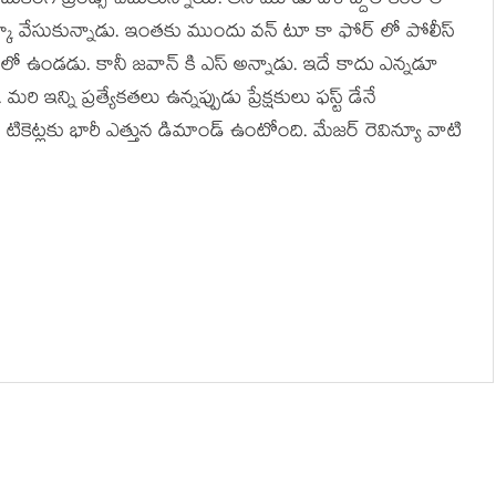
ుకింగ్ ట్రెండ్స్ చెబుతున్నాయి. తన మూడు దశాబ్దాల కెరీర్ లో
్కా వేసుకున్నాడు. ఇంతకు ముందు వన్ టూ కా ఫోర్ లో పోలీస్
ో ఉండడు. కానీ జవాన్ కి ఎస్ అన్నాడు. ఇదే కాదు ఎన్నడూ
 ఇన్ని ప్రత్యేకతలు ఉన్నప్పుడు ప్రేక్షకులు ఫస్ట్ డేనే
్ల టికెట్లకు భారీ ఎత్తున డిమాండ్ ఉంటోంది. మేజర్ రెవిన్యూ వాటి