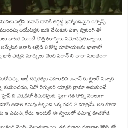
లుపెట్టిన జవాన్ దానికి తగ్గట్టే బ్రహ్మాండమైన రెస్పాన్స్
ుందస్తు థియేటర్లని బుక్ చేసుకుని పక్కా ప్లానింగ్ తో
 దాటక ముందే కొత్త రికార్డులు నమోదవుతున్నాయి.
లు అమ్మేసిన జవాన్ ఆల్రెడీ 8 కోట్ల రూపాయలను ఖాతాలో
లు భారీ ఎత్తున మార్పులు చెంది పఠాన్ ని చాలా సులభంగా
చేసుకోవచ్చు. ఆట్లీ దర్శకత్వం వహించిన జవాన్ కు ట్రైలర్ వచ్చాక
 కనిపించడం, ఏదో రెగ్యులర్ యాక్షన్ డ్రామా అనుకుంటే
ప్ ని ఎక్కడికో తీసుకెళ్లింది. పైగా గత కొన్ని నెలలుగా
మాస్ జనాల కరువు తీర్చింది ఒక్క గదర్ 2 మాత్రమే. అది కూడా
జవాన్ కు ఆ సమస్య లేదు. అందుకే ఈ స్థాయిలో వసూళ్ల ఊచకోత.