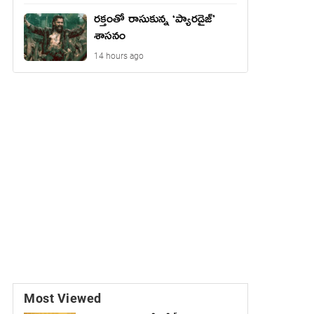
రక్తంతో రాసుకున్న ‘ప్యారడైజ్’
శాసనం
14 hours ago
Most Viewed