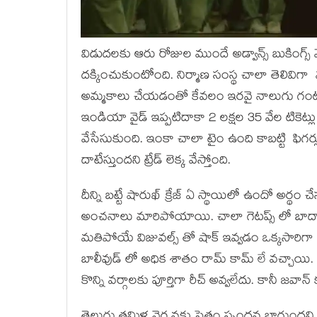
విడుదలకు ఆరు రోజుల ముందే అడ్వాన్స్ బుకింగ్స్ మొద
దక్కించుకుంటోంది. నిర్మాణ సంస్థ చాలా తెలివిగా మ
అమ్మకాలు చేయడంతో కేవలం ఇరవై నాలుగు గంటలు
ఇండియా వైడ్ ఇప్పటిదాకా 2 లక్షల 35 వేల టికెట్
వేసేసుకుంది. ఇంకా చాలా టైం ఉంది కాబట్టి ఫిగర్
దాటేస్తుందని ట్రేడ్ లెక్క వేస్తోంది.
దీన్ని బట్టే షారుఖ్ క్రేజ్ ఏ స్థాయిలో ఉందో అర్థం 
అంచనాలు మారిపోయాయి. చాలా గెటప్స్ లో బాద్షా
మతిపోయే విజువల్స్ తో షాక్ ఇవ్వడం ఒక్కసారిగా హై
బాలీవుడ్ లో అధిక శాతం రామ్ కామ్ లే వచ్చాయి. 
కొన్ని వర్గాలకు పూర్తిగా రీచ్ అవ్వలేదు. కానీ 