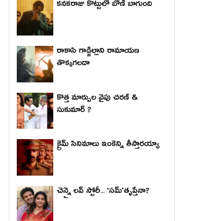
కనకరాజు కొట్టులో బోణీ బాగుంది
రాకాసి గాడ్జిల్లాని రామాయణ
తొక్కగలదా
కొత్త మార్పుల వైపు చరణ్ &
సుకుమార్ ?
క్రైమ్ సినిమాలు ఇంకెన్ని తీస్తారయ్యా
చెన్నై లవ్ స్టోరీ... ‘సమ్’తృప్తేనా?