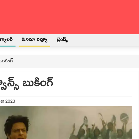
్యాలరీ
సినిమా రివ్యూ
ట్రెండ్స్
బుకింగ్
ాన్స్ బుకింగ్
ber 2023