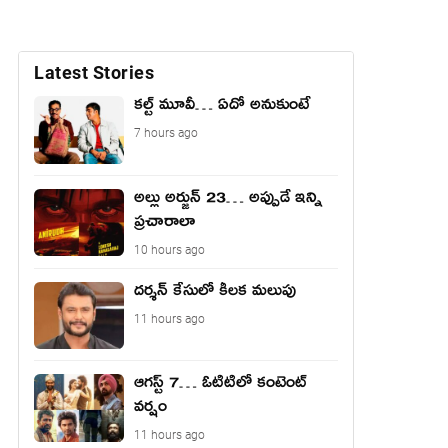
Latest Stories
కల్ట్ మూవీ… ఏదో అనుకుంటే
7 hours ago
అల్లు అర్జున్ 23… అప్పుడే ఇన్ని
ప్రచారాలా
10 hours ago
దర్శన్ కేసులో కీలక మలుపు
11 hours ago
ఆగస్ట్ 7… ఓటిటిలో కంటెంట్
వర్షం
11 hours ago