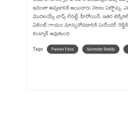
చేయాలి. ఆ తర్వాత హరిహర వీరమల్లుకి డేట్స్ ఇవ్వ
ఇదంతా అవ్వడానికి అయిదారు నెలలు పట్టొచ్చు. ఎన
మొదలయ్యే ఛాన్స్ లేనట్టే. హీరోయిన్, ఇతర టెక్ని
ఏజెంట్ గాయం మాన్పుకోవడానికి సురేందర్ రెడ్డికి 
కంబ్యాక్ అవుతుంది
Tags
Pawan Fans
Surender Reddy