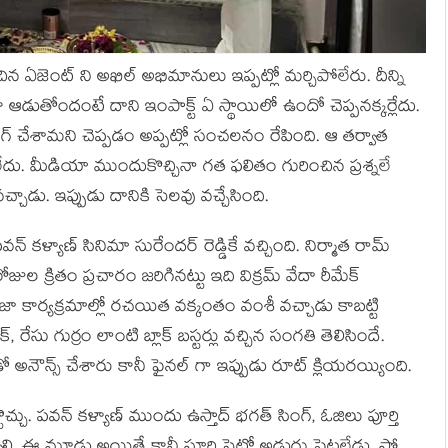
చిన ఏజెంట్ ని అఖిల్ అభిమానులు ఇప్పట్లో మర్చిపోలేరు. దీన్ని
కా ఆడుతోందంటే దాని ఇంపాక్ట్ ఏ స్థాయిలో ఉందో చెప్పనక్కర్లేదు.
ూటింగ్ చేశామని చెప్పడం అప్పట్లో సంచలనం రేపింది. ఆ తర్వాత
ేదు. మీడియా ముందుకొచ్చినా గత ఫలితం గురించిన ప్రశ్నలే
ాడు. ఇప్పుడు దానికి సెలవు వచ్చేసింది.
 కళ్యాణ్ సినిమా సురేందర్ రెడ్డికే వచ్చింది. నిర్మాత రామ్
ోజుల క్రితం ప్రచారం జరిగినట్టు ఇది విక్రమ్ వేదా రీమేక్
 కార్యక్రమాల్లో రచయిత వక్కంతం వంశీ వచ్చాడు కాబట్టి
క్, రేసు గుర్రం లాంటి బ్లాక్ బస్టర్లు వచ్చిన సంగతి తెలిసిందే.
్పుడో అనౌన్స్ చేశారు కానీ ఫైనల్ గా ఇప్పుడు రూట్ క్లియరయ్యింది.
చ్చు. పవన్ కళ్యాణ్ ముందు ఉస్తాద్ భగత్ సింగ్, ఓజిలు పూర్తి