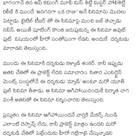
భాగంగానే తన అప్ కమింగ్ మూవీ మిస్ శెట్టి మిస్టర్ పోలిశెట్టి
రిలీజ్ కి ముందే ‘అనగనగా ఒక రాజు’ అనే సినిమాను మొదలు
పెట్టాడు. టైటిల్ టీజర్ తో ఈ సినిమాపై మంచి బజ్ తెచ్చాడు
నవీన్. అయితే షూటింగ్ కొంత జరుపుకున్న ఈ సినిమా అవుట్
పుట్ విషయంలో హీరో సంతోషంగా లేడని, అందుకే దర్శకుడు
మారాడని తెలుస్తుంది.
ముందు ఈ సినిమాకి దర్శకుడు కళ్యాణ్ శంకర్. కానీ ఇప్పుడు
అతని చేతిలో ఈ ప్రాజెక్ట్ లేదని సమాచారం. సితార ఎంటర్టైన్
మెంట్స్ సంస్థలోనే ఈ దర్శకుడు ‘మ్యాడ్’ అంటూ మరో యూత్
ఫుల్ సినిమా తీశాడు. ఆ సినిమా ఆగిపోయినందుకే నిర్మాత నాగ
వంశీ అతనితో ఈ సినిమా నిర్మించారని తెలుస్తుంది.
ప్రస్తుతం ఈ సినిమా ఆగిపోయిందనే వార్తకి మేకర్స్ నుండి
ఎలాంటి రెస్పాన్స్ లేదు, కానీ ప్రాజెక్ట్ మాత్రం ఉందని మరో
దర్శకుడి చేతిలో పెట్టేందుకు హీరో గట్టిగాట్రై చేస్తున్నాడని