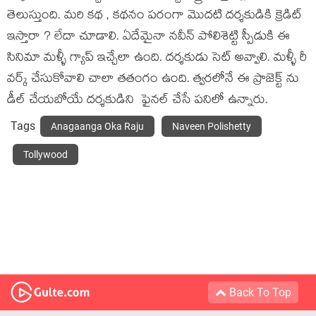
తెలుస్తుంది. మరి కథ , కథనం పరంగా మొదటి దర్శకుడికి క్రెడిట్
ఇస్తారా ? లేదా చూడాలి. ఏదేమైనా నవీన్ పోలిశెట్టి స్పీడుకి ఈ
సినిమా మళ్ళీ గ్యాప్ ఇచ్చేలా ఉంది. దర్శకుడు సెట్ అవ్వాలి. మళ్ళీ రీ
వర్క్ చేసుకోవాలి చాలా తతంగం ఉంది. త్వరలోనే ఈ ప్రాజెక్ట్ ను
డీల్ చేయబోయే దర్శకుడిని ఫైనల్ చేసే పనిలో ఉన్నారు.
Tags
Anagaanga Oka Raju
Naveen Polishetty
Tollywood
Back To Top