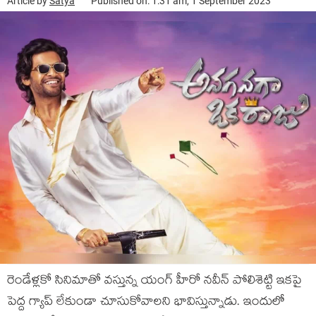
Article by
Satya
Published on: 1:31 am, 1 September 2023
రెండేళ్లకో సినిమాతో వస్తున్న యంగ్ హీరో నవీన్ పోలిశెట్టి ఇకపై
పెద్ద గ్యాప్ లేకుండా చూసుకోవాలని భావిస్తున్నాడు. ఇందులో