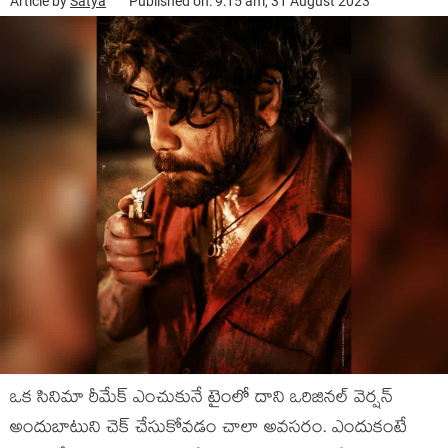
Article by
Satya
Published on: 9:15 am, 31 August 2023
ఒక సినిమా రీమేక్ ఎంచుకునే టైంలో దాని ఒరిజినల్ వెర్షన్
అందుబాటుని చెక్ చేసుకోవడం చాలా అవసరం. ఎందుకంటే