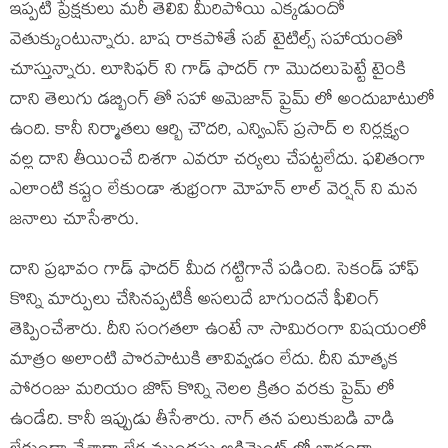
ఇప్పటి ప్రేక్షకులు మరీ తెలివి మీరిపోయి ఎక్కడుందో
వెతుక్కుంటున్నారు. బాష రాకపోతే సబ్ టైటిల్స్ సహాయంతో
చూస్తున్నారు. లూసిఫర్ ని గాడ్ ఫాదర్ గా మొదలుపెట్టే టైంకి
దాని తెలుగు డబ్బింగ్ తో సహా అమెజాన్ ప్రైమ్ లో అందుబాటులో
ఉంది. కానీ నిర్మాతలు ఆర్బి చౌదరి, ఎన్విఎస్ ప్రసాద్ ల నిర్లక్ష్యం
వల్ల దాని తీయించే దిశగా ఎవరూ చర్యలు చేపట్టలేదు. ఫలితంగా
ఎలాంటి కష్టం లేకుండా శుభ్రంగా మోహన్ లాల్ వెర్షన్ ని మన
జనాలు చూసేశారు.
దాని ప్రభావం గాడ్ ఫాదర్ మీద గట్టిగానే పడింది. సెకండ్ హాఫ్
కొన్ని మార్పులు చేసినప్పటికీ అసలుదే బాగుందనే ఫీలింగ్
తెప్పించేశారు. దీని సంగతలా ఉంటే నా సామిరంగా విషయంలో
మాత్రం అలాంటి పొరపాటుకి తావివ్వడం లేదు. దీని మాతృక
పోరంజు మరియం జొస్ కొన్ని నెలల క్రితం వరకు ప్రైమ్ లో
ఉండేది. కానీ ఇప్పుడు తీసేశారు. నాగ్ తన పలుకుబడి వాడి