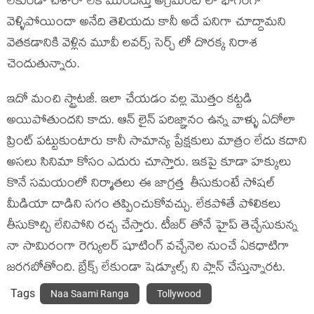
లేకుండా చేశారా లేక ముందస్తు అగ్రిమెంట్ లో భాగంగా
వెళ్ళిపోయిందా అనేది తెలియదు కానీ అదే పనిగా చూద్దామని
వెతకడానికి వెళ్లిన మూవీ లవర్స్ సెర్చ్ లో దొరక్క నిరాశ
చెందుతున్నారు.
ఇదో మంచి స్ట్రాటజీ. ఇలా చేయడం వల్ల మొత్తం కట్టడి
అయిపోతుందని కాదు. ఆన్ లైన్ పరిజ్ఞానం ఉన్న వాళ్ళు ఏదోలా
ప్రింట్ పట్టుకుంటారు కానీ సామాన్య ప్రేక్షకులు మాత్రం లేదు కదాని
అసలు సినిమా కోసం ఎదురు చూస్తారు. ఇకపై కూడా హక్కులు
కొనే సమయంలో నిర్మాతలు ఈ జాగ్రత్త తీసుకుంటే సోషల్
మీడియా దాడిని సగం తప్పించుకోవచ్చు. లేకపోతే పోలికలు
తీసుకొచ్చి లేనిపోని రచ్చ చేస్తారు. టీజర్ తోనే హైప్ తెచ్చేసుకున్న
నా సామిరంగా రెగ్యులర్ షూటింగ్ వచ్చేనెల నుంచే ఏకధాటిగా
జరగబోతోంది. బ్రేక్స్ లేకుండా షెడ్యూల్స్ ని ప్లాన్ చేస్తున్నారట.
Tags
Naa Saami Ranga
Tollywood