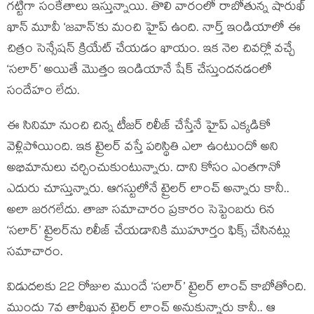
గట్టిగా సంకేతాలు ఇస్తున్నాయి. తొలి వారంలో రాబోతున్న షారుఖ్
ఖాన్ మూవీ ‘జవాన్’కు మంచి హైప్ ఉంది. నార్త్ ఇండియాలో ఈ
చిత్రం సెన్సేషన్ క్రియేట్ చేయడం ఖాయం. ఇక నెల చివర్లో వచ్చే
‘సలార్’ అయితే మొత్తం ఇండియానే షేక్ చేస్తుందనడంలో
సందేహం లేదు.
ఈ సినిమా నుంచి చిన్న టీజర్ రిలీజ్ చేస్తేనే హైప్ ఎక్కడికో
వెళ్లిపోయింది. ఇక ట్రైలర్ వస్తే పరిస్థితి ఎలా ఉంటుందో అని
అభిమానులు చర్చించుకుంటున్నారు. దాని కోసం ఎంతగానో
ఎదురు చూస్తున్నారు. ఆగస్టులోనే ట్రైలర్ లాంచ్ అన్నారు కానీ..
అలా జరగలేదు. తాజా సమాచారం ప్రకారం సెప్టెంబరు 6న
‘సలార్’ ట్రైలర్‌ను రిలీజ్ చేయడానికి ముహూర్తం ఫిక్స్ చేసినట్లు
సమాచారం.
విడుదలకు 22 రోజుల ముందే ‘సలార్’ ట్రైలర్ లాంచ్ కాబోతోంది.
ముందు 7వ తారీఖున ట్రైలర్ లాంచ్ అనుకున్నారు కానీ.. ఆ