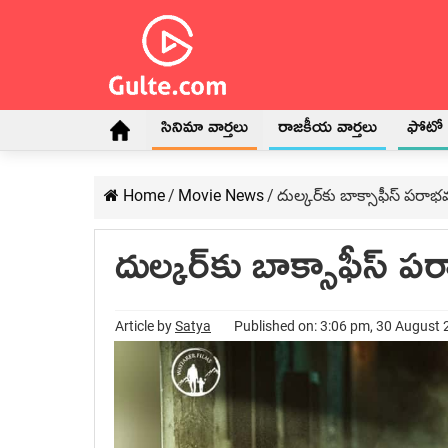
సినిమా వార్తలు
రాజకీయ వార్తలు
ఫోటో గ
Home
/
Movie News
/
దుల్కర్‌‌కు బాక్సాఫీస్ పరా
దుల్కర్‌‌కు బాక్సాఫీస్ 
Article by
Satya
Published on: 3:06 pm, 30 August