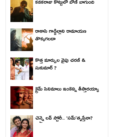
కనకరాజు కొట్టులో బోణీ బాగుంది
రాకాసి గాడ్జిల్లాని రామాయణ
తొక్కగలదా
కొత్త మార్పుల వైపు చరణ్ &
సుకుమార్ ?
క్రైమ్ సినిమాలు ఇంకెన్ని తీస్తారయ్యా
చెన్నై లవ్ స్టోరీ... ‘సమ్’తృప్తేనా?