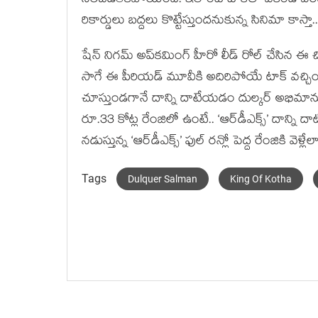
నిలబడలేకపోయింది. ఇలాంటి టాక్‌తో వీకెండ్ వరకు 
రికార్డులు బద్దలు కొట్టేస్తుందనుకున్న సినిమా కాస
షేన్ నిగమ్ అప్‌కమింగ్ హీరో లీడ్ రోల్ చేసిన ఈ చ
సాగే ఈ పీరియడ్ మూవీకి అదిరిపోయే టాక్ వచ్చింది
చూస్తుండగానే దాన్ని దాటేయడం దుల్కర్‌ అభిమానులక
రూ.33 కోట్ల రేంజిలో ఉంటే.. ‘ఆర్‌డీఎక్స్’ దాన్ని ద
నడుస్తున్న ‘ఆర్‌డీఎక్స్’ ఫుల్ రన్లో పెద్ద రేంజికి వెళ్లే
Tags
Dulquer Salman
King Of Kotha