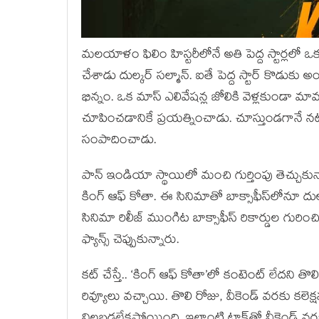
మలయాళం ఫిలిం హిస్టరీలోనే అతి పెద్ద స్టార్లలో 
చేశాడు దుల్కర్ సల్మాన్. ఐతే పెద్ద స్టార్ కొడుకు
భిన్నం. ఒక మాస్ ఎలివేషన్ల జోలికి వెళ్లకుండా మ
చూపించడానికే ప్రయత్నించాడు. చూస్తుండగానే నట
సంపాదించాడు.
పాన్ ఇండియా స్థాయిలో మంచి గుర్తింపు తెచ్చుకున
కింగ్ ఆఫ్ కోతా. ఈ సినిమాతో బాక్సాఫీస్‌లోనూ ద
సినిమా రిలీజ్ ముంగిట బాక్సాఫీస్ రికార్డుల గురించి ప
ఫ్యాన్స్ చెప్పుకున్నారు.
కట్ చేస్తే.. ‘కింగ్ ఆఫ్ కోతా’లో కంటెంట్ లేదని త
రివ్యూలు వచ్చాయి. తొలి రోజు, వీకెండ్ వరకు కలెక్షన