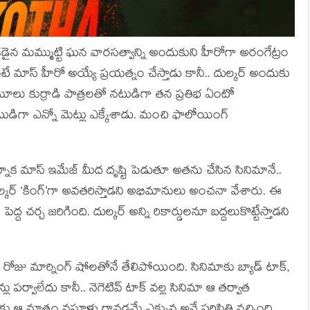
ఒకడైన మమ్ముట్టి ఘన వారసత్వాన్ని అందుకుని హీరోగా అరంగేట్రం
 అంటే మాస్ హీరో అయ్యే ప్రయత్నం చేస్తాడు కానీ.. దుల్కర్ అందుకు
ామూలు కుర్రాడి పాత్రలతో నటుడిగా తన ప్రతిభ ఏంటో
ుడిగా ఎన్నో మెట్లు ఎక్కేశాడు. మంచి ఫాలోయింగ్
్నాక మాస్ ఇమేజ్ మీద దృష్టి పెడుతూ అతను చేసిన సినిమానే..
ుల్కర్ ‘కింగ్’గా అవతరిస్తాడని అభిమానులు అంచనా వేశారు. ఈ
ెద్ద చర్చ జరిగింది. దుల్కర్ అన్ని రికార్డులనూ బద్దలుకొట్టేస్తాడని
ొలి రోజు మార్నింగ్ షోలతోనే తేలిపోయింది. సినిమాకు బ్యాడ్ టాక్,
్లు పర్వాలేదు కానీ.. నెగెటివ్ టాక్ వల్ల సినిమా ఆ తర్వాత