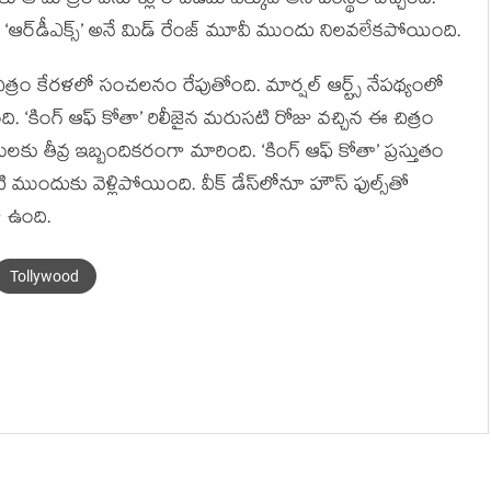
ఆ మాత్రం వసూళ్లు రావడమే ఎక్కువ అనే పరిస్థితి వచ్చింది.
్తా.. ‘ఆర్‌డీఎక్స్’ అనే మిడ్ రేంజ్ మూవీ ముందు నిలవలేకపోయింది.
ిత్రం కేరళలో సంచలనం రేపుతోంది. మార్షల్ ఆర్ట్స్ నేపథ్యంలో
. ‘కింగ్ ఆఫ్ కోతా’ రిలీజైన మరుసటి రోజు వచ్చిన ఈ చిత్రం
ు తీవ్ర ఇబ్బందికరంగా మారింది. ‘కింగ్ ఆఫ్ కోతా’ ప్రస్తుతం
ాటి ముందుకు వెళ్లిపోయింది. వీక్ డేస్‌లోనూ హౌస్ ఫుల్స్‌తో
లా ఉంది.
Tollywood