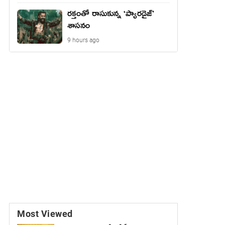
రక్తంతో రాసుకున్న ‘ప్యారడైజ్’
శాసనం
9 hours ago
Most Viewed