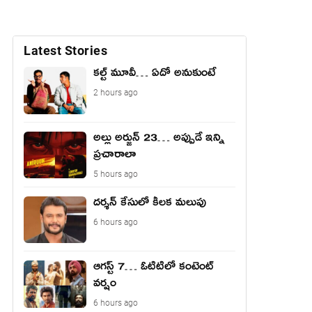
Latest Stories
కల్ట్ మూవీ… ఏదో అనుకుంటే
2 hours ago
అల్లు అర్జున్ 23… అప్పుడే ఇన్ని
ప్రచారాలా
5 hours ago
దర్శన్ కేసులో కీలక మలుపు
6 hours ago
ఆగస్ట్ 7… ఓటిటిలో కంటెంట్
వర్షం
6 hours ago