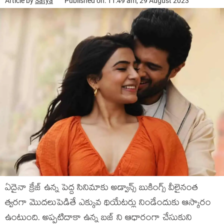
Article by
Satya
Published on: 11:49 am, 29 August 2023
ఏదైనా క్రేజ్ ఉన్న పెద్ద సినిమాకు అడ్వాన్స్ బుకింగ్స్ వీలైనంత
త్వరగా మొదలుపెడితే ఎక్కువ థియేటర్లు నిండేందుకు ఆస్కారం
ఉంటుంది. అప్పటిదాకా ఉన్న బజ్ ని ఆధారంగా చేసుకుని