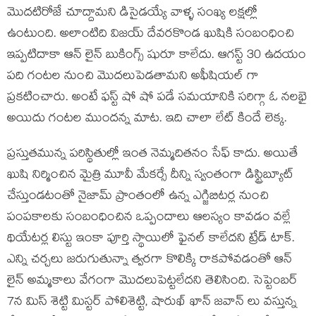
మొదటిరోజే చూద్దామని డిసైడయ్యే వాళ్ళ సంఖ్య లక్షల్లో
ఉంటుంది. అలాంటిది విజయ్ దేవరకొండ ఖుషికి సంబంధించి
ఇప్పటిదాకా ఆన్ లైన్ బుకింగ్స్ షురూ కాలేదు. ఆగస్ట్ 30 ఉదయం
పది గంటల నుంచి మొదలుపెడతామని అఫీషియల్ గా
ప్రకటించారు. అంటే ఫస్ట్ షో షో పడే సమయానికి సరిగ్గా ఓ నలభై
అయిదు గంటల ముందన్న మాట. ఇది చాలా లేట్ కిందే లెక్క.
ప్రస్తుతమున్న పరిస్థితుల్లో ఇంత నెమ్మదితనం సేఫ్ కాదు. అయితే
ఖుషి నిర్మించిన మైత్రి మూవీ మేకర్సే దీన్ని స్వంతంగా డిస్ట్రిబ్యూట్
చేస్తుండటంతో నైజామ్ ప్రాంతంలో ఉన్న ఎగ్జిబిటర్ల నుంచి
పంపకాలకు సంబంధించిన ఒప్పందాలు ఆలస్యం కావడం వల్లే
థియేటర్ల లిస్టు ఇంకా పూర్తి స్థాయిలో ఫైనల్ కాలేదని ట్రేడ్ టాక్.
ఎన్ని చర్చలు జరుగుతున్నా త్వరగా కొలిక్కి రాకపోవడంతో ఆన్
లైన్ అమ్మకాలు వేగంగా మొదలుపెట్టలేదని తెలిసింది. సెప్టెంబర్
7న మిస్ శెట్టి మిస్టర్ పోలిశెట్టి, షారుఖ్ ఖాన్ జవాన్ లు వస్తున్న