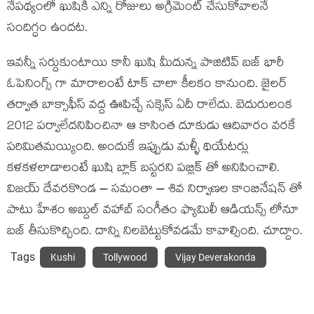
నేపథ్యంలో ఖుషికి ఎన్ని రోజులు అగ్రిమెంట్ చేసుకోవాలనే
సందిగ్ధం ఉందట.
ఇవన్నీ సర్దుకుంటాయి కానీ ఖుషి మీదున్న పాజిటివ్ బజ్ భారీ
ఓపెనింగ్స్ గా మారాలంటే టాక్ చాలా కీలకం కానుంది. జైలర్
తర్వాత బాక్సాఫీస్ వద్ద ఊపిచ్చే సక్సెస్ ఏదీ రాలేదు. బెదురులంక
2012 పర్వాలేదనిపించినా ఆ కాసింత దూకుడు ఆదివారం వరకే
పరిమితమయ్యింది. అందుకే ఇప్పుడు మళ్ళీ థియేటర్లు
కళకళలాడాలంటే ఖుషి బ్లాక్ బస్టరని పబ్లిక్ తో అనిపించాలి.
విజయ్ దేవరకొండ – సమంతా – శివ నిర్వాణల కాంబినేషన్ తో
పాటు హేశం అబ్దుల్ వహాబ్ సంగీతం ఫ్యామిలీ ఆడియన్స్ లోనూ
బజ్ తీసుకొచ్చింది. దాన్ని నిలబెట్టుకోవడమే కావాల్సింది. చూద్దాం.
Tags
Kushi
Tollywood
Vijay Deverakonda