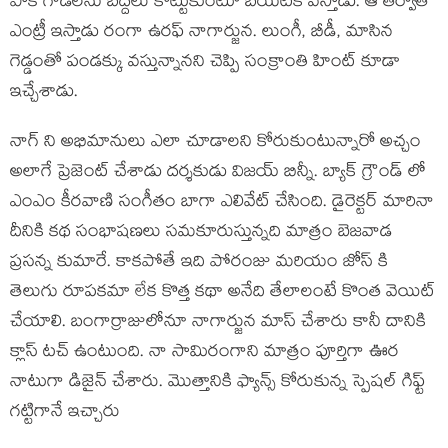
పాక గోడలను బద్దలు కొట్టుకుంటూ బయటికి వస్తాడు. ఆ తర్వాత
ఎంట్రీ ఇస్తాడు రంగా ఉరఫ్ నాగార్జున. లుంగీ, బీడీ, మాసిన
గెడ్డంతో పండక్కు వస్తున్నానని చెప్పి సంక్రాంతి హింట్ కూడా
ఇచ్చేశాడు.
నాగ్ ని అభిమానులు ఎలా చూడాలని కోరుకుంటున్నారో అచ్చం
అలాగే ప్రెజెంట్ చేశాడు దర్శకుడు విజయ్ బిన్నీ. బ్యాక్ గ్రౌండ్ లో
ఎంఎం కీరవాణి సంగీతం బాగా ఎలివేట్ చేసింది. డైరెక్టర్ మారినా
దీనికి కథ సంభాషణలు సమకూరుస్తున్నది మాత్రం బెజవాడ
ప్రసన్న కుమారే. కాకపోతే ఇది పోరంజు మరియం జోస్ కి
తెలుగు రూపకమా లేక కొత్త కథా అనేది తేలాలంటే కొంత వెయిట్
చేయాలి. బంగార్రాజులోనూ నాగార్జున మాస్ చేశారు కానీ దానికి
క్లాస్ టచ్ ఉంటుంది. నా సామిరంగాని మాత్రం పూర్తిగా ఊర
నాటుగా డిజైన్ చేశారు. మొత్తానికి ఫ్యాన్స్ కోరుకున్న స్పెషల్ గిఫ్ట్
గట్టిగానే ఇచ్చారు