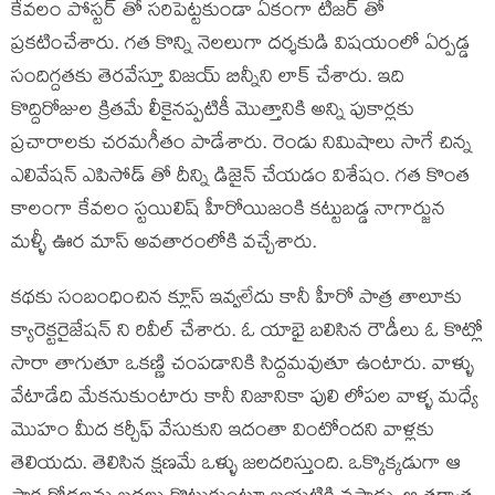
కేవలం పోస్టర్ తో సరిపెట్టకుండా ఏకంగా టీజర్ తో
ప్రకటించేశారు. గత కొన్ని నెలలుగా దర్శకుడి విషయంలో ఏర్పడ్డ
సందిగ్దతకు తెరవేస్తూ విజయ్ బిన్నీని లాక్ చేశారు. ఇది
కొద్దిరోజుల క్రితమే లీకైనప్పటికీ మొత్తానికి అన్ని పుకార్లకు
ప్రచారాలకు చరమగీతం పాడేశారు. రెండు నిమిషాలు సాగే చిన్న
ఎలివేషన్ ఎపిసోడ్ తో దీన్ని డిజైన్ చేయడం విశేషం. గత కొంత
కాలంగా కేవలం స్టయిలిష్ హీరోయిజంకి కట్టుబడ్డ నాగార్జున
మళ్ళీ ఊర మాస్ అవతారంలోకి వచ్చేశారు.
కథకు సంబంధించిన క్లూస్ ఇవ్వలేదు కానీ హీరో పాత్ర తాలూకు
క్యారెక్టరైజేషన్ ని రివీల్ చేశారు. ఓ యాభై బలిసిన రౌడీలు ఓ కొట్లో
సారా తాగుతూ ఒకణ్ణి చంపడానికి సిద్దమవుతూ ఉంటారు. వాళ్ళు
వేటాడేది మేకనుకుంటారు కానీ నిజానికా పులి లోపల వాళ్ళ మధ్యే
మొహం మీద కర్చీఫ్ వేసుకుని ఇదంతా వింటోందని వాళ్లకు
తెలియదు. తెలిసిన క్షణమే ఒళ్ళు జలదరిస్తుంది. ఒక్కొక్కడుగా ఆ