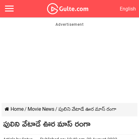
English
Home
/
Movie News
/
పులిని వేటాడే ఊర మాస్ రంగా
పులిని వేటాడే ఊర మాస్ రంగా