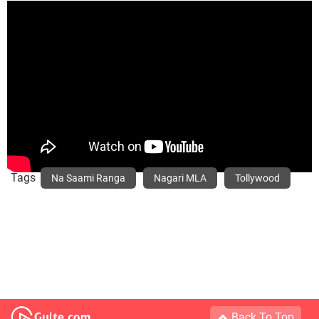
Tags
Na Saami Ranga
Nagari MLA
Tollywood
Back To Top