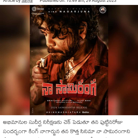
Article by
Satya
Published on: 10:49 am, 29 August 2023
అభిమానుల సుదీర్ఘ నిరీక్షణకు చెక్ పెడుతూ తన పుట్టినరోజు
సందర్భంగా కింగ్ నాగార్జున తన కొత్త సినిమా నా సామిరంగాని