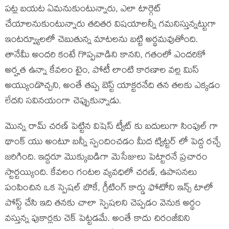
పట్ల బయట ఏమనుకుంటున్నారు, ఎలా టార్గెట్
చేయాలనుకుంటున్నారు తదితర విషయాలన్నీ గమనిస్తున్నట్టుగా
ఇంటర్వ్యూలలో చెబుతున్న మాటలను బట్టి అర్థమవుతోంది.
తానేమీ అందరి కంటే గొప్పవాడిని కానని, గతంలో ఎందరికో
అర్హత ఉన్నా కేవలం టైం, పోటీ లాంటి కారణాల వల్ల మిస్
అయ్యుండొచ్చని, అంతే తప్ప బెస్ట్ యాక్టరనేది తన తలకు ఎక్కడం
లేదని సవినయంగా చెప్పుకున్నాడు.
మొన్న రామ్ చరణ్ పెట్టిన విషెస్ ట్వీట్ కు బదులుగా సింపుల్ గా
థాంక్ యు అంటూ బన్నీ స్పందించడం మీద ట్విట్టర్ లో పెద్ద రచ్చే
జరిగింది. ఇద్దరూ మొక్కుబడిగా మెసేజులు పెట్టారనే ప్రచారం
స్టార్టయ్యింది. కేవలం గంటల వ్యవధిలో చరణ్, ఉపాసనలు
పంపించిన ఒక స్పెషల్ బొకే, గ్రీటింగ్ కార్డు ఫోటోని ఇన్స్ టాలో
పోస్ట్ చేసి ఇది తనకు చాలా స్పెషలని చెప్పడం వెనుక అర్థం
వస్తున్న పుకార్లకు చెక్ పెట్టడమే. అంతే కాదు చిరంజీవిని