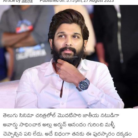
Article by
Satya
Published on: 5:15 pm, 27 August 2023
తెలుగు సినిమా చరిత్రలోల్ మొదటిసారి జాతీయ నటుడిగా
అవార్డు సాధించాక అల్లు అర్జున్ ఆనందం గురించి మళ్ళీ
చెప్పాల్సిన పని లేదు. అదే విధంగా తనకు ఈ పురస్కారం దక్కడం