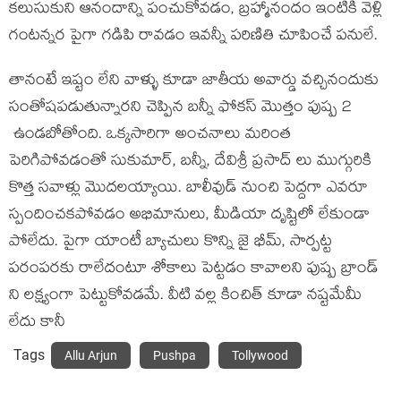
కలుసుకుని ఆనందాన్ని పంచుకోవడం, బ్రహ్మానందం ఇంటికి వెళ్లి
గంటన్నర పైగా గడిపి రావడం ఇవన్నీ పరిణితి చూపించే పనులే.
తానంటే ఇష్టం లేని వాళ్ళు కూడా జాతీయ అవార్డు వచ్చినందుకు
సంతోషపడుతున్నారని చెప్పిన బన్నీ ఫోకస్ మొత్తం పుష్ప 2
ఉండబోతోంది. ఒక్కసారిగా అంచనాలు మరింత
పెరిగిపోవడంతో సుకుమార్, బన్నీ, దేవిశ్రీ ప్రసాద్ లు ముగ్గురికి
కొత్త సవాళ్లు మొదలయ్యాయి. బాలీవుడ్ నుంచి పెద్దగా ఎవరూ
స్పందించకపోవడం అభిమానులు, మీడియా దృష్టిలో లేకుండా
పోలేదు. పైగా యాంటీ బ్యాచులు కొన్ని జై భీమ్, సార్పట్ట
పరంపరకు రాలేదంటూ శోకాలు పెట్టడం కావాలని పుష్ప బ్రాండ్
ని లక్ష్యంగా పెట్టుకోవడమే. వీటి వల్ల కించిత్ కూడా నష్టమేమీ
లేదు కానీ
Tags
Allu Arjun
Pushpa
Tollywood