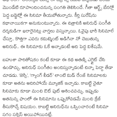
ఆధారంగా తెరకెక్కబోతున్న ఈ చిత్రాన్ని యువ దర్శకుడు చందు
మొండేటి రూపొందించనున్న సంగతి తెలిసిందే. గీతా ఆర్ట్స్ బేనర్లో
పెద్ద బడ్జెట్లో ఈ సినిమా తీయబోతున్నారు. కీర్తి సురేష్‌ను
కథానాయికగా అనుకుంటున్నారు. ఈ చిత్రానికి అనిరుధ్ సంగీత
దర్శకుడిగా ఖరారైనట్లు వార్తలు వస్తున్నాయి. ఓవైపు భారీ సినిమాలే
చేస్తూ.. కొత్తగా ఎవరు కమిట్మెంట్ అడిగినా నో చెబుతున్న
అనిరుధ్.. ఈ సినిమాకు ఓకే అన్నాడంటే అది పెద్ద విశేషమే.
బహుశా పారితోషకం కంటే కూడా ఈ కథ అతణ్ని ఎగ్జైట్ చేసి
ఉండొచ్చు. అనిరుధ్ సంగీతం అందిస్తున్నాడంటే చిన్నా పెద్దా తేడా
చూడడు. ‘జెర్సీ’, ‘గ్యాంగ్ లీడర్’ లాంటి మిడ్ రేంజ్ సినిమాలకు
కూడా అతను అదిరిపోయే మ్యూజిక్ ఇచ్చాడు. కాబట్టి చైతూ
సినిమాకు కూడా మంచి ఔట్ పుట్ ఆశించవచ్చు. ఇప్పుడు
అతనున్న ఫాంలో ఈ సినిమాను ఒప్పుకోవడమే మంచి క్రేజ్
తీసుకొచ్చే విషయం. కాబట్టి అనిరుధ్‌ను ఒప్పించారంటే సినిమా
సగం సక్సెస్ అయిపోయినట్లే.