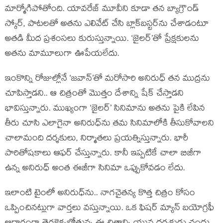
మార్మోగిపోతోంది. యావరేజ్ మూవీని కూడా తన బ్యాగ్రౌండ్
స్కోర్, పాటలతో అతను ఎలివేట్ చేసి బ్లాక్‌బస్టర్‌ను చేశాడంటూ
అతడి మీద ప్రశంసలు కురుస్తున్నాయి. ‘జైలర్’తో ప్రేక్షకులను
అతను మామూలుగా ఊపేయలేదు.
ఇంకొన్ని రోజుల్లోనే ‘జవాన్’తో మరోసారి అనిరుధ్ తన ముద్రను
చూపిస్తాడని.. ఆ చిత్రంతో మొత్తం దేశాన్ని షేక్ చేస్తాడని
భావిస్తున్నారు. ముఖ్యంగా ‘జైలర్’ సినిమాను అతను పైకి లేపిన
తీరు చూసి ఎలాగైనా అనిరుధ్‌ను తమ సినిమాలోకి తీసుకోవాలని
చాలామంది దర్శకులు, నిర్మాతలు ప్రయత్నిస్తున్నారు. భారీ
పారితోషకాలు ఆఫర్ చేస్తున్నారు. కానీ ఇప్పటికే చాలా బిజీగా
ఉన్న అనిరుధ్ అంత ఈజీగా సినిమా ఒప్పుకోవడం లేదు.
ఇలాంటి టైంలో అనిరుధ్‌ను.. నాగచైతన్య కొత్త చిత్రం కోసం
ఒప్పించినట్లుగా వార్తలు వస్తున్నాయి. ఒక ఫిషర్ మ్యాన్ బయోగ్రఫీ