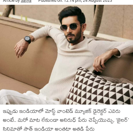
Article by
Satya
Published on: 12:14 pm, 24 August 2023
ఇప్పుడు ఇండియాలో మోస్ట్ వాంటెడ్ మ్యూజిక్ డైరెక్టర్ ఎవరు
అంటే.. మరో మాట లేకుండా అనిరుధ్ పేరు చెప్పేయొచ్చు. ‘జైలర్’
సినిమాతో సౌత్ ఇండియా అంతటా అతడి పేరు