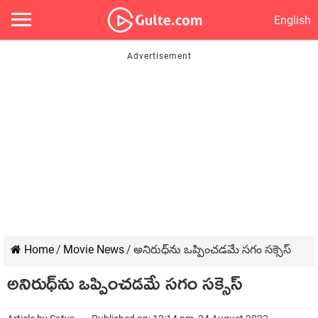
English
Home
/
Movie News
/
అనిరుధ్‌ను ఒప్పించడమే సగం సక్సెస్
అనిరుధ్‌ను ఒప్పించడమే సగం సక్సెస్