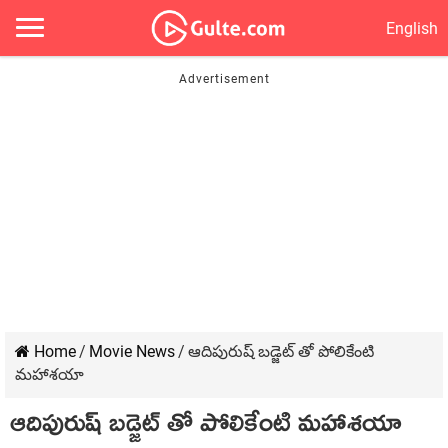
English
Home
/
Movie News
/
ఆదిపురుష్ బడ్జెట్ తో పోలికేంటి
మహాశయా
ఆదిపురుష్ బడ్జెట్ తో పోలికేంటి మహాశయా