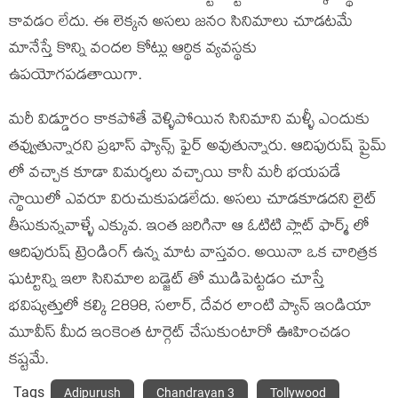
కావడం లేదు. ఈ లెక్కన అసలు జనం సినిమాలు చూడటమే
మానేస్తే కొన్ని వందల కోట్లు ఆర్థిక వ్యవస్థకు
ఉపయోగపడతాయిగా.
మరీ విడ్డూరం కాకపోతే వెళ్ళిపోయిన సినిమాని మళ్ళీ ఎందుకు
తవ్వుతున్నారని ప్రభాస్ ఫ్యాన్స్ ఫైర్ అవుతున్నారు. ఆదిపురుష్ ప్రైమ్
లో వచ్చాక కూడా విమర్శలు వచ్చాయి కానీ మరీ భయపడే
స్థాయిలో ఎవరూ విరుచుకుపడలేదు. అసలు చూడకూడదని లైట్
తీసుకున్నవాళ్ళే ఎక్కువ. ఇంత జరిగినా ఆ ఓటిటి ప్లాట్ ఫార్మ్ లో
ఆదిపురుష్ ట్రెండింగ్ ఉన్న మాట వాస్తవం. అయినా ఒక చారిత్రక
ఘట్టాన్ని ఇలా సినిమాల బడ్జెట్ తో ముడిపెట్టడం చూస్తే
భవిష్యత్తులో కల్కి 2898, సలార్, దేవర లాంటి ప్యాన్ ఇండియా
మూవీస్ మీద ఇంకెంత టార్గెట్ చేసుకుంటారో ఊహించడం
కష్టమే.
Tags
Adipurush
Chandrayan 3
Tollywood