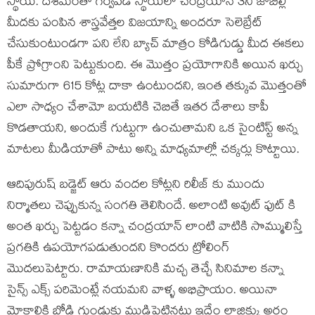
స్థాయి. దేశమంతా గర్వపడే స్థాయిలో చంద్రయాన్ 3ని జాబిల్లి
మీదకు పంపిన శాస్త్రవేత్తల విజయాన్ని అందరూ సెలెబ్రేట్
చేసుకుంటుండగా పని లేని బ్యాచ్ మాత్రం కోడిగుడ్డు మీద ఈకలు
పీకే ప్రోగ్రాంని పెట్టుకుంది. ఈ మొత్తం ప్రయోగానికి అయిన ఖర్చు
సుమారుగా 615 కోట్ల దాకా ఉంటుందని, ఇంత తక్కువ మొత్తంతో
ఎలా సాధ్యం చేశామో బయటికి చెబితే ఇతర దేశాలు కాపీ
కొడతాయని, అందుకే గుట్టుగా ఉంచుతామని ఒక సైంటిస్ట్ అన్న
మాటలు మీడియాతో పాటు అన్ని మాధ్యమాల్లో చక్కర్లు కొట్టాయి.
ఆదిపురుష్ బడ్జెట్ ఆరు వందల కోట్లని రిలీజ్ కు ముందు
నిర్మాతలు చెప్పుకున్న సంగతి తెలిసిందే. అలాంటి అవుట్ ఫుట్ కి
అంత ఖర్చు పెట్టడం కన్నా చంద్రయాన్ లాంటి వాటికి సొమ్ములిస్తే
ప్రగతికి ఉపయోగపడుతుందని కొందరు ట్రోలింగ్
మొదలుపెట్టారు. రామాయణానికి మచ్చ తెచ్చే సినిమాల కన్నా
సైన్స్ ఎక్స్ పరిమెంట్లే నయమని వాళ్ళ అభిప్రాయం. అయినా
మోకాలికి బోడి గుండుకు ముడిపెట్టినట్టు ఇదేం లాజిక్కు అర్థం