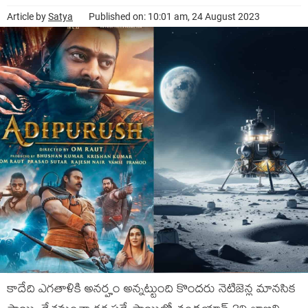
Article by
Satya
Published on: 10:01 am, 24 August 2023
కాదేది ఎగతాళికి అనర్హం అన్నట్టుంది కొందరు నెటిజెన్ల మానసిక