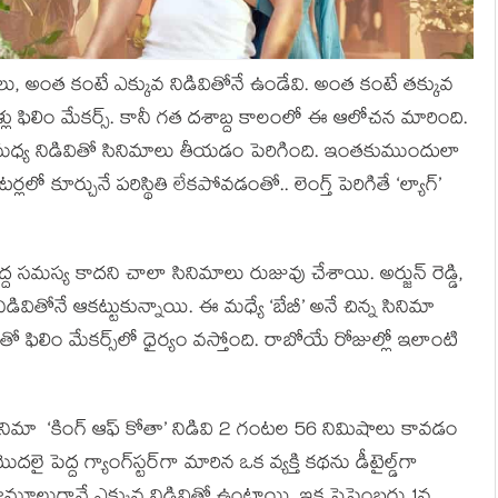
ు, అంత కంటే ఎక్కువ నిడివితోనే ఉండేవి. అంత కంటే తక్కువ
్లు ఫిలిం మేకర్స్. కానీ గత దశాబ్ద కాలంలో ఈ ఆలోచన మారింది.
ల మధ్య నిడివితో సినిమాలు తీయడం పెరిగింది. ఇంతకుముందులా
లో కూర్చునే పరిస్థితి లేకపోవడంతో.. లెంగ్త్ పెరిగితే ‘ల్యాగ్’
్ద సమస్య కాదని చాలా సినిమాలు రుజువు చేశాయి. అర్జున్ రెడ్డి,
వితోనే ఆకట్టుకున్నాయి. ఈ మధ్యే ‘బేబీ’ అనే చిన్న సినిమా
ంతో ఫిలిం మేకర్స్‌లో ధైర్యం వస్తోంది. రాబోయే రోజుల్లో ఇలాంటి
 సినిమా ‘కింగ్ ఆఫ్ కోతా’ నిడివి 2 గంటల 56 నిమిషాలు కావడం
ై పెద్ద గ్యాంగ్‌స్టర్‌గా మారిన ఒక వ్యక్తి కథను డీటైల్డ్‌గా