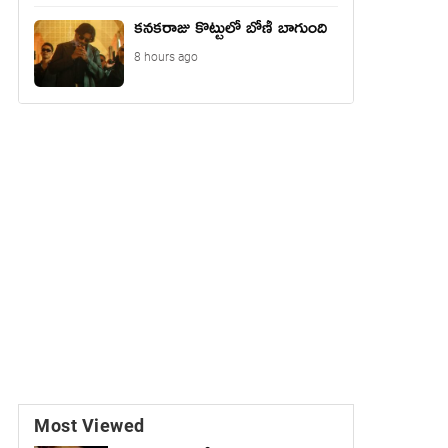
కనకరాజు కొట్టులో బోణీ బాగుంది
8 hours ago
Most Viewed