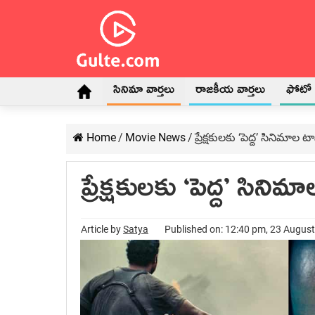
సినిమా వార్తలు
రాజకీయ వార్తలు
ఫోటో గ
Home
/
Movie News
/
ప్రేక్షకులకు ‘పెద్ద’ సినిమాల టా
ప్రేక్షకులకు ‘పెద్ద’ సినిమ
Article by
Satya
Published on: 12:40 pm, 23 Augus