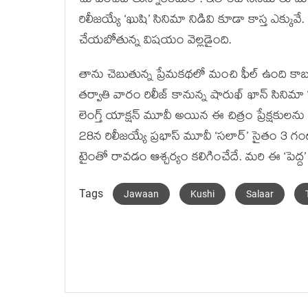
చూపించబోతున్నారిందులో. ఇలాంటి సినిమాలు మా
రిలీజయ్యే ‘ఖుషి’ సినిమా నిడివి కూడా కాస్త ఎక్కువ
చేయబోతున్న విషయం వెల్లడైంది.
తాను చెబుతున్న ప్రేమకథలో మంచి ఫీల్ ఉంది కాబట్
తర్వాతి వారం రిలీజ్ కానున్న షారుఖ్ ఖాన్ సిని
లెంగ్త్ యాక్షన్ మూవీ అయిన ఈ చిత్రం ప్రేక్షకుల
28న రిలీజయ్యే ప్రభాస్ మూవీ ‘సలార్’ సైతం 3 
టైంతో రావడం ఆశ్చర్యం కలిగించేదే. మరి ఈ ‘పెద్ద’
Tags
Jawaan
Kushi
Salaar