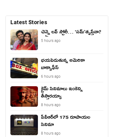
Latest Stories
చెన్నై లవ్ స్టోరీ… ‘సమ్’తృప్తేనా?
5 hours ago
భయపెడుతున్న అమెరికా
బాక్సాఫీస్
6 hours ago
క్రైమ్ సినిమాలు ఇంకెన్ని
తీస్తారయ్యా
8 hours ago
పీవీఆర్‌లో 175 రూపాయల
సినిమా
8 hours ago