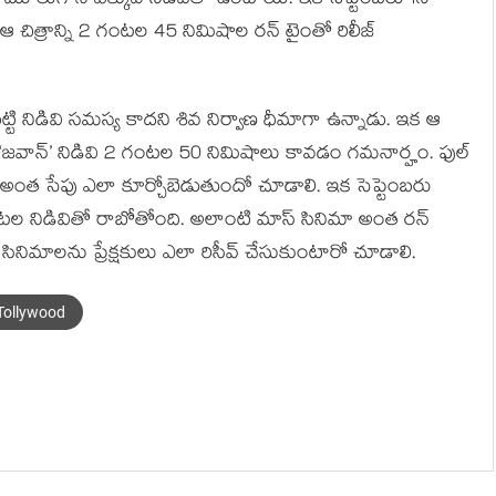
మూలుగానే ఎక్కువ నిడివితో ఉంటాయి. ఇక సెప్టెంబరు 1న
ే. ఆ చిత్రాన్ని 2 గంటల 45 నిమిషాల రన్ టైంతో రిలీజ్
టి నిడివి సమస్య కాదని శివ నిర్వాణ ధీమాగా ఉన్నాడు. ఇక ఆ
మా ‘జవాన్’ నిడివి 2 గంటల 50 నిమిషాలు కావడం గమనార్హం. ఫుల్
ను అంత సేపు ఎలా కూర్చోబెడుతుందో చూడాలి. ఇక సెప్టెంబరు
గంటల నిడివితో రాబోతోంది. అలాంటి మాస్ సినిమా అంత రన్
 సినిమాలను ప్రేక్షకులు ఎలా రిసీవ్ చేసుకుంటారో చూడాలి.
Tollywood