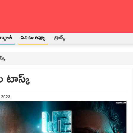
్యాలరీ
సినిమా రివ్యూ
ట్రెండ్స్
స్క్
ాల టాస్క్
t 2023