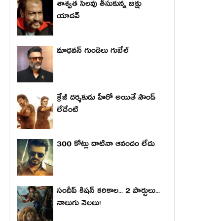
శాశ్వత సెలవు తీసుకున్న బిక్షు
యాదవ్
మాధ‌వ‌న్ గుండెలు గుబేల్‌
క్రేజీ దర్శకుడు హీరో అయితే సౌండ్
లేదేంటి
300 కోట్లు దాటినా ఆనందం లేదు
సందీప్ కిషన్ కరికాల... 2 పార్టులు...
నాలుగు నెలలు!