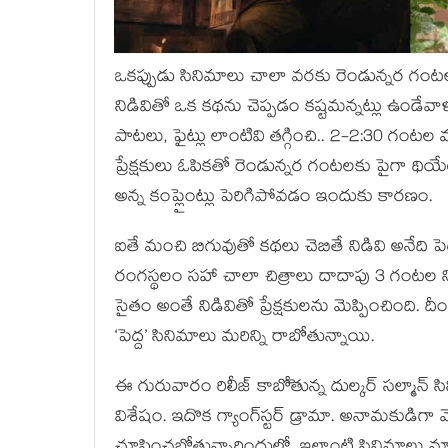
ఒకప్పుడు సినిమాలు చాలా వరకు రెండున్నర గంటల
నిడివితో ఒక కథను చెప్పడం కష్టమన్నట్లు ఉండేవాళ
పాటలు, ఫైట్లు లాంటివి తగ్గించి.. 2-2:30 గంట
ప్రేక్షకులు ఓపికతో రెండున్నర గంటలకు పైగా థియేటర్ల
అన్న కంప్లైంట్లు పెరిగిపోవడం ఇందుకు కారణం.
ఐతే మంచి బిగువుతో కథలు చెబితే నిడివి అనేది పెద
రంగస్థలం సహా చాలా చిత్రాలు దాదాపు 3 గంటల నిడి
సైతం అంతే నిడివితో ప్రేక్షకులను మెప్పించింది. దీ
‘పెద్ద’ సినిమాలు మరిన్ని రాబోతున్నాయి.
ఈ గురువారం రిలీజ్ కాబోెతున్న దుల్కర్ సల్మాన్
విశేషం. ఇదొక గ్యాంగ్‌స్టర్ డ్రామా. అనామకుడిగా మొదల