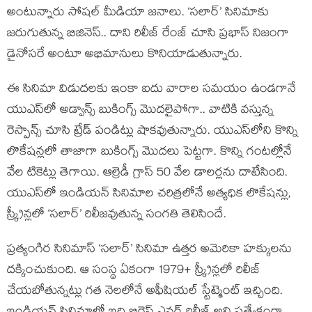
అంటున్నారు సోషల్ మీడియా జనాలు. ‘సలార్’ సినిమాకు
జరుగుతున్న బిజినెస్.. దాని రిలీజ్ రేంజ్ చూసి ప్రభాస్ నిజంగా
డైనోసరే అంటూ అభిమానులు కొనియాడుతున్నారు.
ఈ సినిమా విడుదలకు ఇంకా ఐదు వారాల సమయం ఉండగానే
యుఎస్‌లో అడ్వాన్స్ బుకింగ్స్ మొదలైపోగా.. వాటికి వస్తున్న
రెస్పాన్స్ చూసి ట్రేడ్ పండిట్లు షాకవుతున్నారు. యుఎస్‌లోని కొన్ని
లొకేషన్లలో తాజాగా బుకింగ్స్ మొదలు పెట్టగా. కొన్ని గంటల్లోనే
వేల టికెట్లు తెగాయి. ఆల్రెడీ గ్రాస్ 50 వేల డాలర్లను దాటేసింది.
యుఎస్‌లో ఇండియన్ సినిమాల చరిత్రలోనే అత్యధిక లొకేషన్లు,
స్క్రీన్లలో ‘సలార్’ రిలీజవుతున్న సంగతి తెలిసిందే.
ప్ర‌త్యంగిర సినిమాస్ ‘స‌లార్’ సినిమా ఉత్త‌ర అమెరికా హ‌క్కుల‌ను
ద‌క్కించుకుంది. ఆ సంస్థ ఏకంగా 1979+ స్క్రీన్ల‌లో రిలీజ్
చేయ‌బోతున్న‌ట్లు గత నెలలోనే అఫీషియ‌ల్ స్టేట్మెంట్ ఇచ్చింది.