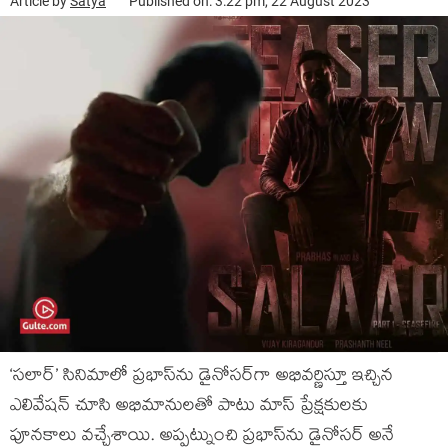
Article by
Satya
Published on: 3:22 pm, 22 August 2023
‘సలార్’ సినిమాలో ప్రభాస్‌ను డైనోసర్‌గా అభివర్ణిస్తూ ఇచ్చిన
ఎలివేషన్‌ చూసి అభిమానులతో పాటు మాస్ ప్రేక్షకులకు
పూనకాలు వచ్చేశాయి. అప్పట్నుంచి ప్రభాస్‌ను డైనోసర్‌ అనే