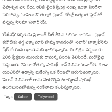
ఇండియ‌న్ సినిమాల్లో ఇది బిగ్గెస్ట్ ఎవ‌ర్ రిలీజ్ అని ప్ర‌త్యేకంగా
చెప్పాల్సిన ప‌ని లేదు. రిలీజ్ టైంకి స్క్రీన్ల సంఖ్య ఇంకా పెరిగినా
పెరగొచ్చు. ‘బాహుబలి’ తర్వాత ప్రబాస్ కెరీర్లో అత్యంత హైప్‌తో
వస్తున్న సినిమా ‘సలార్’యే.
‘కేజీఎఫ్’ దర్శకుడు ప్రశాంత్ నీల్ తీసిన సినిమా కావడం.. ప్రభాస్
కటౌట్‌కు తగ్గ పక్కా మాస్ బొమ్మ కావడంతో ‘సలార్’ బాక్సాఫీస్‌ను
షేక్ చేయడం ఖాయమని భావిస్తున్నారు. ఈ చిత్రం సెప్టెంబరు
28న ప్రేక్షకుల ముందుకు రానున్న సంగతి తెలిసిందే. మరోవైపు
సెప్టెంబరు 7న రాబోతున్న షారుఖ్ ఖాన్ సినిమా ‘జవాన్’కు కూడా
యుఎస్‌లో అడ్వాన్స్ బుకింగ్స్ ఒక రేంజిలో జరుగుతున్నాయి.
‘పఠాన్’ సినిమాతో తాను నెలకొల్పిన రికార్డులనే షారుఖ్
అధిగమించబోతున్న సంకేతాలు కనిపిస్తున్నాయి.
Tags
Salaar
Tollywood