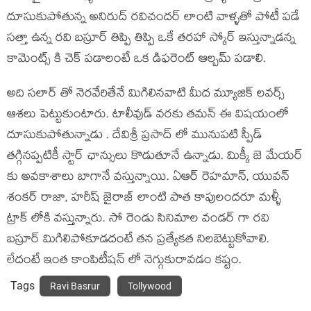
దూసుకుపోతున్న అనిరుద్ రవిచందర్ లాంటి వాళ్ళతో పోటీ పడే
సత్తా ఉన్న రవి బస్రూర్ తిప్పి తిప్పి ఒకే తరహా స్కోర్ ఇస్తున్నాడన్న
కామెంట్స్ కి చెక్ పడాలంటే ఒక డిఫరెంట్ ఆల్బమ్ పడాలి.
అది సలార్ తో నెరవేరితేనే మిగిలినవాటి మీద మ్యూజిక్ లవర్స్
ఆశలు పెట్టుకుంటారు. టాలీవుడ్ వరకు తమన్ ఈ విషయంలో
దూసుకుపోతున్నాడు . దేవిశ్రీ ప్రసాద్ లో మునుపటి స్పీడ్
తగ్గినప్పటికీ స్టార్ ఛాన్సులు కొడుతూనే ఉన్నాడు. మిక్కీ జె మేయర్
కు అవకాశాలు బాగానే వస్తున్నాయి. ఏఆర్ రెహమాన్, యువన్
శంకర్ రాజా, హరీష్ జైరాజ్ లాంటి పాత కాపులందరూ మళ్ళీ
ట్రాక్ లోకి వస్తున్నారు. సో రెండు సినిమాల వండర్ గా రవి
బస్రూర్ మిగిలిపోకూడదంటే తన ప్రత్యేకత నిలబెట్టుకోవాలి.
లేదంటే ఇంత కాంపిటీషన్ లో నెగ్గుకురావడం కష్టం.
Tags
Ravi Basrur
Tollywood