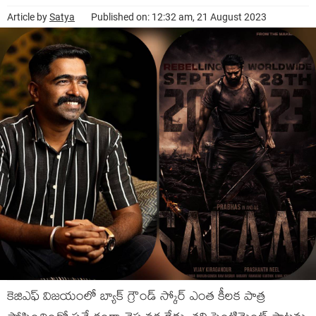
Article by
Satya
Published on: 12:32 am, 21 August 2023
కెజిఎఫ్ విజయంలో బ్యాక్ గ్రౌండ్ స్కోర్ ఎంత కీలక పాత్ర