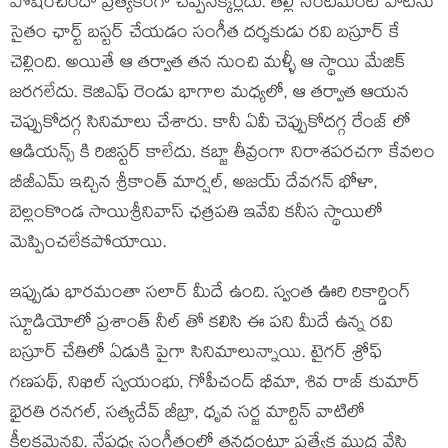
పోషించిందో ప్రత్యేకంగా చెప్పనక్కర్లేదు. తల్లి సెంటిమెంట్ పాటను
సైతం ఛార్ట్ బస్టర్ చేయడం సంగీత దర్శకుడు రవి బస్రూర్ కే
చెల్లింది. అయితే ఆ తర్వాత తన నుంచి మళ్ళీ ఆ స్థాయి మేజిక్
జరగలేదు. కెజిఎఫ్ రెండు భాగాల మధ్యలో, ఆ తర్వాత ఆయన
చెప్పుకోదగ్గ సినిమాలు చేశారు. కానీ ఏవీ చెప్పుకోదగ్గ రేంజ్ లో
ఆడియన్స్ కి రిజిస్టర్ కాలేదు. కబ్జా తీవ్రంగా నిరాశపరచగా కేవలం
బీజీఎమ్ ఇచ్చిన శ్రీకాంత్ మార్షల్, అజయ్ దేవగన్ భోళా,
బెల్లంకొండ సాయిశ్రీనివాస్ ఛత్రపతి ఇవేవి కనీస స్థాయిలో
మెప్పించలేకపోయాయి.
ఇప్పుడు భారమంతా సలార్ మీదే ఉంది. స్వంత ఊరి రికార్డింగ్
స్టూడియోలో ప్రశాంత్ నీల్ తో కలిసి ఈ పని మీదే ఉన్న రవి
బస్రూర్ చేతిలో ఏడుకి పైగా సినిమాలున్నాయి. టైగర్ శ్రోఫ్
గణపథ్, నిఖిల్ స్వయంభు, గోపీచంద్ భీమా, శివ రాజ్ కుమార్
భైరతి రనగల్, సత్యదేవ్ జీబ్రా, ధృవ సర్జ మార్టిన్ వాటిలో
కీలకమైనవి. నేపధ్య సంగీతంలో తనదంటూ ప్రత్యేక ముద్ర వేసి