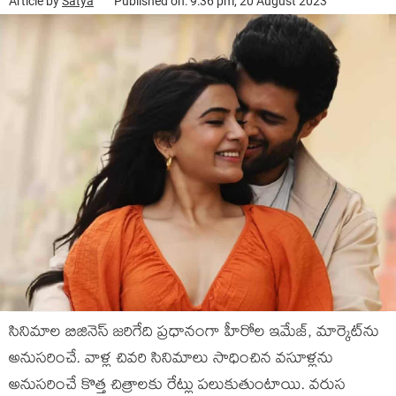
Article by
Satya
Published on: 9:36 pm, 20 August 2023
సినిమాల బిజినెస్ జరిగేది ప్రధానంగా హీరోల ఇమేజ్, మార్కెట్‌ను
అనుసరించే. వాళ్ల చివరి సినిమాలు సాధించిన వసూళ్లను
అనుసరించే కొత్త చిత్రాలకు రేట్లు పలుకుతుంటాయి. వరుస