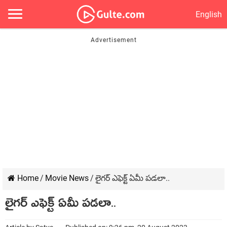
English
Home
/
Movie News
/
లైగర్ ఎఫెక్ట్ ఏమీ పడలా..
లైగర్ ఎఫెక్ట్ ఏమీ పడలా..