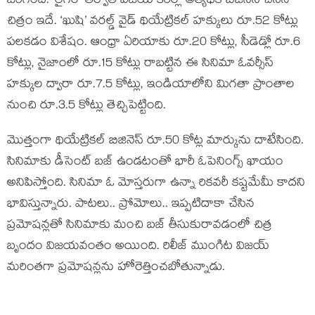
జరిగింది. ‘లైగర్’ తర్వాత విజయ్‌ కెరీర్లో అత్యధిక బిజినెస్ చేసిన
చిత్రం ఇదే. ‘ఖుషి’ వరల్డ్ వైడ్ థియేట్రికల్ హక్కులు రూ.52 కోట్లు
పలకడం విశేషం. ఆంధ్రా ఏరియాకు రూ.20 కోట్లు, సీడెడ్లో రూ.6
కోట్లు, నైజాంలో రూ.15 కోట్లు రాబట్టిన ఈ సినిమా ఓవర్సీస్
హక్కుల ద్వారా రూ.7.5 కోట్లు, ఇండియాలోని మిగతా ప్రాంతాల
నుంచి రూ.3.5 కోట్లు తెచ్చిపెట్టింది.
మొత్తంగా థియేట్రికల్ బిజినెస్ రూ.50 కోట్ల మార్కును దాటేసింది.
సినిమాకు డీసెంట్ బజ్ ఉండటంతో భారీ ఓపెనింగ్స్ ఖాయం
అనిపిస్తోంది. సినిమా ఓ మోస్తరుగా ఉన్నా రికవరీ కష్టమేమీ కాదని
భావిస్తున్నారు. పాటలు.. ప్రోమోలు.. ఇప్పటిదాకా చేసిన
ప్రమోషన్లతో సినిమాకు మంచి బజ్ తీసుకురావడంలో చిత్ర
బృందం విజయవంతం అయింది. రిలీజ్ ముంగిట విజయ్
మరింతగా ప్రమోషన్లను హోరెత్తించబోతున్నాడు.