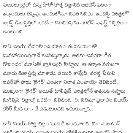
ఫెయిల్యూర్లలో ఉన్న హీరో కొత్త చిత్రానికి బిజినెస్ పరంగా
ఇబ్బందులు తప్పవు. అందులోనూ చివరి సినిమా ఇండస్ట్రీ చరిత్రలోే
బిగ్గెస్ట్ డిజాస్టర్లలో ఒకటిగా నిలిచినపుడు నెగెటివ్ ఎఫెక్ట్ కచ్చితంగా
ఉంటుంది.
కానీ విజయ్ దేవరకొండ మాత్రం ఈ విషయంలో
మినహాయింపుగానే కనిపిస్తున్నాడు. అతను చివరగా ‘గీత
గోవిందం’ మూవీతో బ్లాక్‌బస్టర్ కొట్టాడు. ఆ తర్వాత వరుసగా
మూడు డిజాస్టర్లు చూశాడు. డియర్ కామ్రేడ్, వరల్డ్ ఫేమస్
లవర్‌తో పాటు ‘లైగర్’ ఎంతగా నిరాశ పరిచాయో తెలిసిందే.
ముఖ్యంగా ‘లైగర్’ అయితే టాలీవుడ్ చరిత్రలోనే అత్యధిక నష్టాలు
మిగిల్చిన చిత్రాల్లో ఒకటిగా నిలిచింది. ఈ సినిమా ప్రభావం విజయ్
కెరీర్ మీద బాగానే పడుతుందని అనుకున్నారు.
కానీ విజయ్ కొత్త చిత్రం ‘ఖుషి’కి అంచనాలకు మించే బిజినెస్