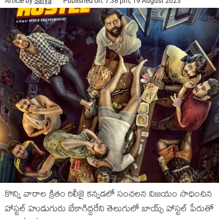
Article by
Satya
Published on: 7:38 pm, 19 August 2023
కొన్ని వారాల క్రితం రిలీజై కన్నడలో సంచలన విజయం సాధించిన
హాస్టల్ హుడుగురు బేకాగిద్దరేని తెలుగులో బాయ్స్ హాస్టల్ పేరుతో