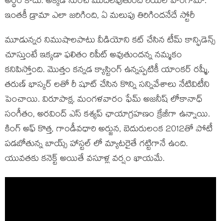
అర్థం కాదు. అక్కడి నుంచి మొదలవుతుంది రియల్ హంగామా.
ఇంతకీ డ్రామా ఎలా జరిగింది, ఏ మలుపు తిరిగిందనేదే స్టోరీ
మూడున్నర నిముషాలపాటు వీడియోని కట్ చేసిన టీమ్ కాన్ఫిడెన్స్
చూస్తుంటే ఇక్కడా ఫలితం రిపీట్ అవుతుందన్న నమ్మకం
కనిపిస్తోంది. మొత్తం కన్నడ క్యాస్టింగ్ ఉన్నప్పటికీ యాంకర్ రష్మీ,
తరుణ్ భాస్కర్ లతో రీ షూట్ చేసిన కొన్ని సన్నివేశాలు నేటివిటీని
పెంచాయి. విరూపాక్ష, మంగళవారం ఫేమ్ అజనీష్ లోకానాధ్
సంగీతం, అరవింద్ ఎస్ కశ్యప్ ఛాయాగ్రహణం క్రేజీగా ఉన్నాయి.
కింగ్ అఫ్ కొత్త, గాండీవధారి అర్జున, బెదురులంక 2012తో పోటీ
పడబోతున్న బాయ్స్ హాస్టల్ లో మ్యాటరైతే గట్టిగానే ఉంది.
యువతకు కనెక్ట్ అయితే వసూళ్ల వర్షం ఖాయమే.