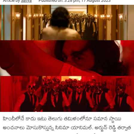
Article by
Satya
Published on: 3:28 pm, 17 August 2023
హిందీలోనే కాదు ఇటు తెలుగు తమిళంలోనూ సమాన స్థాయి
అంచనాలు మోసుకొస్తున్న సినిమా యానిమల్. అర్జున్ రెడ్డి తర్వాత