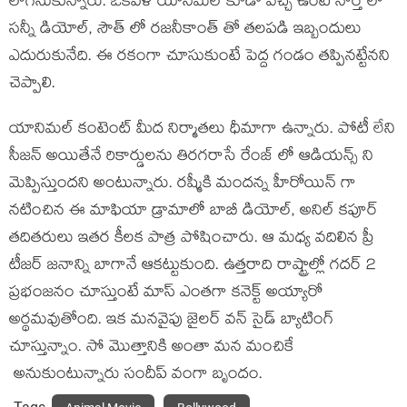
లాగేసుకున్నారు. ఒకవేళ యానిమల్ కూడా వచ్చి ఉంటే నార్త్ లో
సన్నీ డియోల్, సౌత్ లో రజనీకాంత్ తో తలపడి ఇబ్బందులు
ఎదురుకునేది. ఈ రకంగా చూసుకుంటే పెద్ద గండం తప్పినట్టేనని
చెప్పాలి.
యానిమల్ కంటెంట్ మీద నిర్మాతలు ధీమాగా ఉన్నారు. పోటీ లేని
సీజన్ అయితేనే రికార్డులను తిరగరాసే రేంజ్ లో ఆడియన్స్ ని
మెప్పిస్తుందని అంటున్నారు. రష్మీకి మందన్న హీరోయిన్ గా
నటించిన ఈ మాఫియా డ్రామాలో బాబీ డియోల్, అనిల్ కపూర్
తదితరులు ఇతర కీలక పాత్ర పోషించారు. ఆ మధ్య వదిలిన ప్రీ
టీజర్ జనాన్ని బాగానే ఆకట్టుకుంది. ఉత్తరాది రాష్ట్రాల్లో గదర్ 2
ప్రభంజనం చూస్తుంటే మాస్ ఎంతగా కనెక్ట్ అయ్యారో
అర్థమవుతోంది. ఇక మనవైపు జైలర్ వన్ సైడ్ బ్యాటింగ్
చూస్తున్నాం. సో మొత్తానికి అంతా మన మంచికే
అనుకుంటున్నారు సందీప్ వంగా బృందం.