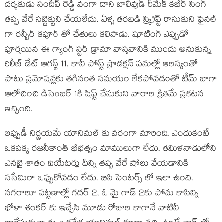
దర్శకుడు సందీప్ రెడ్డి వంగా దాని బాలీవుడ్ రీమేక్ కబీర్ సింగ్
తప్ప వేరే సబ్జెక్టుని చేయలేదు. ఏళ్ళ తరబడి స్క్రిప్ట్ రాసుకుని ఫైనల్
గా రన్బీర్ కపూర్ తో చేతులు కలిపాడు. షూటింగ్ ఎప్పుడో
పూర్తయిన ఈ గ్యాంగ్ స్టర్ డ్రామా వాస్తవానికి ముందు అనుకున్న
రిలీజ్ డేట్ ఆగస్ట్ 11. కానీ పోస్ట్ ప్రొడక్షన్ పనుల్లో ఆలస్యంతో
పాటు ప్రమోషన్లకు తగినంత సమయం లేకపోవడంతో టీమ్ బాగా
ఆలోచించి డిసెంబర్ 1కి షిఫ్ట్ చేసుకుని వారాల క్రితమే ప్రకటన
ఇచ్చింది.
ఇప్పుడీ నిర్ణయమే యానిమల్ కు వరంగా మారింది. ఎందుకంటే
ఒకపక్క రజనీకాంత్ భీభత్సం మాములుగా లేదు. తమిళనాడులోని
ఎనభై శాతం థియేటర్లు దీన్ని తప్ప వేరే షోలు వేయడానికి
ససేమిరా ఒప్పుకోవడం లేదు. బిసి సెంటర్స్ లో ఇలా ఉంది.
నగరాలూ పట్టణాల్లో గదర్ 2, ఓ మై గాడ్ 2కు పోను కాసిన్ని
భోళా శంకర్ కు ఇచ్చేసి మూడు రోజుల కాగానే వాటినీ