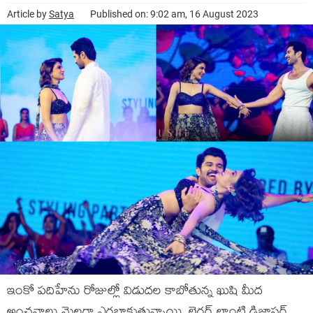
Article by
Satya
Published on: 9:02 am, 16 August 2023
ఇంకో పదిహేను రోజుల్లో విడుదల కాబోతున్న ఖుషి మీద