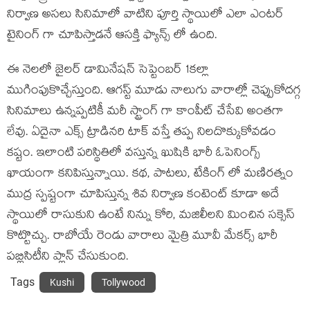
నిర్వాణ అసలు సినిమాలో వాటిని పూర్తి స్థాయిలో ఎలా ఎంటర్
టైనింగ్ గా చూపిస్తాడనే ఆసక్తి ఫ్యాన్స్ లో ఉంది.
ఈ నెలలో జైలర్ డామినేషన్ సెప్టెంబర్ 1కల్లా
ముగింపుకొచ్చేస్తుంది. ఆగస్ట్ మూడు నాలుగు వారాల్లో చెప్పుకోదగ్గ
సినిమాలు ఉన్నప్పటికీ మరీ స్ట్రాంగ్ గా కాంపీట్ చేసేవి అంతగా
లేవు. ఏదైనా ఎక్స్ ట్రాడినరి టాక్ వస్తే తప్ప నిలదొక్కుకోవడం
కష్టం. ఇలాంటి పరిస్థితిలో వస్తున్న ఖుషికి భారీ ఓపెనింగ్స్
ఖాయంగా కనిపిస్తున్నాయి. కథ, పాటలు, టేకింగ్ లో మణిరత్నం
ముద్ర స్పష్టంగా చూపిస్తున్న శివ నిర్వాణ కంటెంట్ కూడా అదే
స్థాయిలో రాసుకుని ఉంటే నిన్ను కోరి, మజిలీలని మించిన సక్సెస్
కొట్టొచ్చు. రాబోయే రెండు వారాలు మైత్రి మూవీ మేకర్స్ భారీ
పబ్లిసిటీని ప్లాన్ చేసుకుంది.
Tags
Kushi
Tollywood