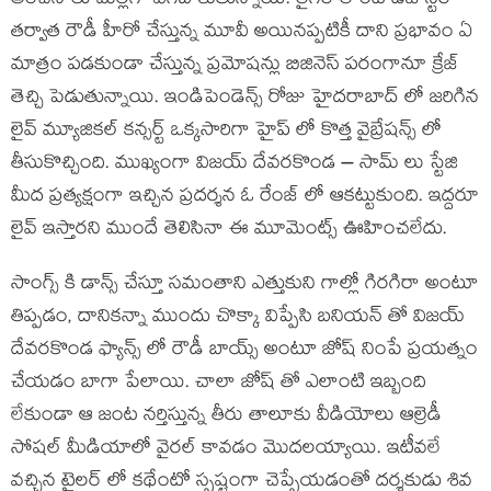
అంచనాలు మెల్లగా ఎగబాకుతున్నాయి. లైగర్ లాంటి డిజాస్టర్
తర్వాత రౌడీ హీరో చేస్తున్న మూవీ అయినప్పటికీ దాని ప్రభావం ఏ
మాత్రం పడకుండా చేస్తున్న ప్రమోషన్లు బిజినెస్ పరంగానూ క్రేజ్
తెచ్చి పెడుతున్నాయి. ఇండిపెండెన్స్ రోజు హైదరాబాద్ లో జరిగిన
లైవ్ మ్యూజికల్ కన్సర్ట్ ఒక్కసారిగా హైప్ లో కొత్త వైబ్రేషన్స్ లో
తీసుకొచ్చింది. ముఖ్యంగా విజయ్ దేవరకొండ – సామ్ లు స్టేజి
మీద ప్రత్యక్షంగా ఇచ్చిన ప్రదర్శన ఓ రేంజ్ లో ఆకట్టుకుంది. ఇద్దరూ
లైవ్ ఇస్తారని ముందే తెలిసినా ఈ మూమెంట్స్ ఊహించలేదు.
సాంగ్స్ కి డాన్స్ చేస్తూ సమంతాని ఎత్తుకుని గాల్లో గిరగిరా అంటూ
తిప్పడం, దానికన్నా ముందు చొక్కా విప్పేసి బనియన్ తో విజయ్
దేవరకొండ ఫ్యాన్స్ లో రౌడీ బాయ్స్ అంటూ జోష్ నింపే ప్రయత్నం
చేయడం బాగా పేలాయి. చాలా జోష్ తో ఎలాంటి ఇబ్బంది
లేకుండా ఆ జంట నర్తిస్తున్న తీరు తాలూకు వీడియోలు ఆల్రెడీ
సోషల్ మీడియాలో వైరల్ కావడం మొదలయ్యాయి. ఇటీవలే
వచ్చిన ట్రైలర్ లో కథేంటో స్పష్టంగా చెప్పేయడంతో దర్శకుడు శివ