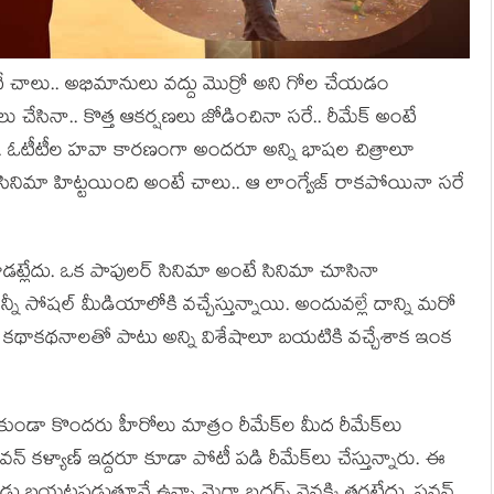
డంటే చాలు.. అభిమానులు వద్దు మొర్రో అని గోల చేయడం
సినా.. కొత్త ఆకర్షణలు జోడించినా సరే.. రీమేక్ అంటే
 విప్లవం.. ఓటీటీల హవా కారణంగా అందరూ అన్ని భాషల చిత్రాలూ
సినిమా హిట్టయింది అంటే చాలు.. ఆ లాంగ్వేజ్ రాకపోయినా సరే
డట్లేదు. ఒక పాపులర్ సినిమా అంటే సినిమా చూసినా
ీ సోషల్ మీడియాలోకి వచ్చేస్తున్నాయి. అందువల్లే దాన్ని మరో
ండట్లేదు. కథాకథనాలతో పాటు అన్ని విశేషాలూ బయటికి వచ్చేశాక ఇంక
ోకుండా కొందరు హీరోలు మాత్రం రీమేక్‌ల మీద రీమేక్‌లు
 పవన్ కళ్యాణ్ ఇద్దరూ కూడా పోటీ పడి రీమేక్‌లు చేస్తున్నారు. ఈ