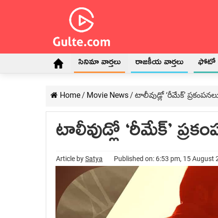
సినిమా వార్తలు
రాజకీయ వార్తలు
ఫోటో గ
Home
/
Movie News
/
టాలీవుడ్లో ‘రీమేక్’ ప్రకంపనల
టాలీవుడ్లో ‘రీమేక్’ ప్రక
Article by
Satya
Published on: 6:53 pm, 15 August