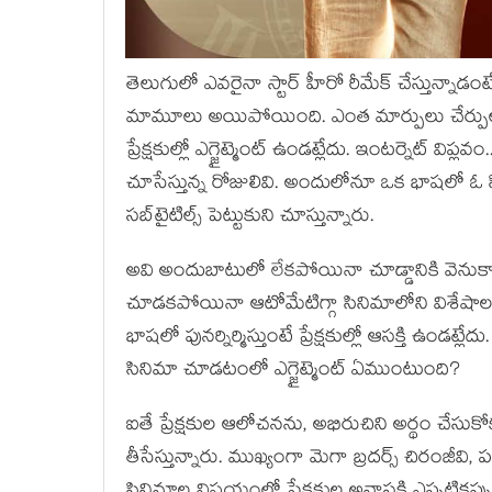
తెలుగులో ఎవరైనా స్టార్ హీరో రీమేక్ చేస్తున్నా
మామూలు అయిపోయింది. ఎంత మార్పులు చేర్పులు చే
ప్రేక్షకుల్లో ఎగ్జైట్మెంట్ ఉండట్లేదు. ఇంటర్నెట్
చూసేస్తున్న రోజులివి. అందులోనూ ఒక భాషలో ఓ 
సబ్‌టైటిల్స్ పెట్టుకుని చూస్తున్నారు.
అవి అందుబాటులో లేకపోయినా చూడ్డానికి వెనుకా
చూడకపోయినా ఆటోమేటిగ్గా సినిమాలోని విశేషాలన్న
భాషలో పునర్నిర్మిస్తుంటే ప్రేక్షకుల్లో ఆసక్తి ఉ
సినిమా చూడటంలో ఎగ్జైట్మెంట్ ఏముంటుంది?
ఐతే ప్రేక్షకుల ఆలోచనను, అభిరుచిని అర్థం చేసుక
తీసేస్తున్నారు. ముఖ్యంగా మెగా బ్రదర్స్ చిరంజీవి,