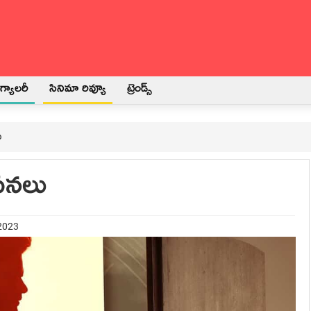
్యాలరీ
సినిమా రివ్యూ
ట్రెండ్స్
ు
ంపనలు
 2023