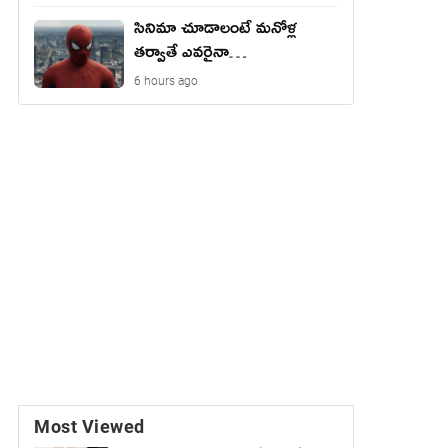
సినిమా చూడాలంటే మ‌నోళ్ల
త‌ర్వాతే ఎవ‌రైనా…
6 hours ago
Most Viewed