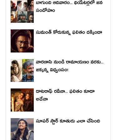
బాగుంది ఆదివారం... థియేటర్లలో జన
సందోహం
సుమంత్ కోరుకున్న ఫలితం దక్కిందా
వారణాసి నుండి రామాయణం వరకు...
జక్కన్న విధ్వంసం!
డాటరాఫ్ రవీనా... ఫలితం కూడా
అదేనా
సూపర్ స్టార్ కూతురు ఎలా చేసింది