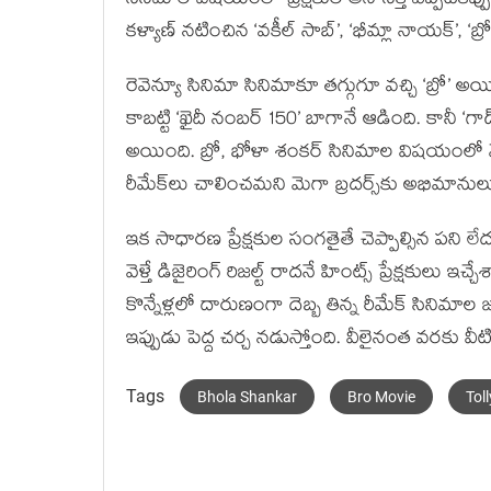
సినిమాల విషయంలో ప్రేక్షకుల అనాసక్తి ఎప్పటికప్ప
కళ్యాణ్ నటించిన ‘వకీల్ సాబ్’, ‘భీమ్లా నాయక్’, ‘బ్ర
రెవెన్యూ సినిమా సినిమాకూ తగ్గుగూ వచ్చి ‘బ్రో’ అ
కాబట్టి ‘ఖైదీ నంబర్ 150’ బాగానే ఆడింది. కానీ ‘గ
అయింది. బ్రో, భోళా శంకర్ సినిమాల విషయంలో మె
రీమేక్‌లు చాలించమని మెగా బ్రదర్స్‌కు అభిమానులు గట
ఇక సాధారణ ప్రేక్షకుల సంగతైతే చెప్పాల్సిన పని ల
వెళ్తే డిజైరింగ్ రిజల్ట్ రాదనే హింట్స్ ప్రేక్షకులు 
కొన్నేళ్లలో దారుణంగా దెబ్బ తిన్న రీమేక్‌ సినిమాల 
ఇప్పుడు పెద్ద చర్చ నడుస్తోంది. వీలైనంత వరకు 
Tags
Bhola Shankar
Bro Movie
Tol