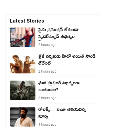
Latest Stories
పైసా ప్రమోషన్ లేకుండా
స్పైడర్‌మ్యాన్ బీభత్సం
2 hours ago
క్రేజీ దర్శకుడు హీరో అయితే సౌండ్
లేదేంటి
2 hours ago
ఫౌజీ ప్లానింగ్ విభిన్నంగా
ఉంటుందా?
3 hours ago
రోలెక్స్… ఏమో తెలియదన్న
సూర్య
4 hours ago