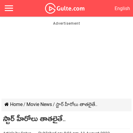
English
Home
/
Movie News
/
స్టార్ హీరోలు తాతలైతే..
స్టార్ హీరోలు తాతలైతే..