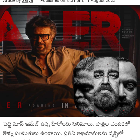
Article by
Satya
Published on: 8:01 pm, 11 August 2023
పెద్ద మాస్ ఇమేజ్ ఉన్న హీరోలకు సినిమాలు, పాత్రల ఎంపికలో
కొన్ని పరిమితులు ఉంటాయి. ప్రతిదీ అభిమానులను దృష్టిలో