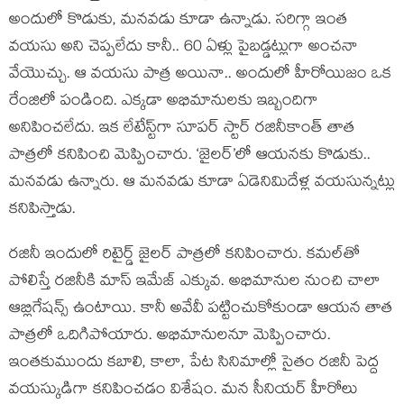
అందులో కొడుకు, మనవడు కూడా ఉన్నాడు. సరిగ్గా ఇంత
వయసు అని చెప్పలేదు కానీ.. 60 ఏళ్లు పైబడ్డట్లుగా అంచనా
వేయొచ్చు. ఆ వయసు పాత్ర అయినా.. అందులో హీరోయిజం ఒక
రేంజిలో పండింది. ఎక్కడా అభిమానులకు ఇబ్బందిగా
అనిపించలేదు. ఇక లేటేస్ట్‌గా సూపర్ స్టార్ రజినీకాంత్ తాత
పాత్రలో కనిపించి మెప్పించారు. ‘జైలర్’లో ఆయనకు కొడుకు..
మనవడు ఉన్నారు. ఆ మనవడు కూడా ఏడెనిమిదేళ్ల వయసున్నట్లు
కనిపిస్తాడు.
రజినీ ఇందులో రిటైర్డ్ జైలర్ పాత్రలో కనిపించారు. కమల్‌తో
పోలిస్తే రజినీకి మాస్ ఇమేజ్ ఎక్కువ. అభిమానుల నుంచి చాలా
ఆబ్లిగేషన్స్ ఉంటాయి. కానీ అవేవీ పట్టించుకోకుండా ఆయన తాత
పాత్రలో ఒదిగిపోయారు. అభిమానులనూ మెప్పించారు.
ఇంతకుముందు కబాలి, కాలా, పేట సినిమాల్లో సైతం రజినీ పెద్ద
వయస్కుడిగా కనిపించడం విశేషం. మన సీనియర్ హీరోలు