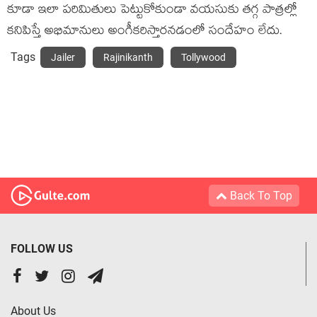
కూడా ఇలా పరిమితులు పెట్టుకోకుండా వయసుకు తగ్గ పాత్రల్లో
కనిపిస్తే అభిమానులు అంగీకరిస్తారనడంలో సందేహం లేదు.
Tags
Jailer
Rajinikanth
Tollywood
Back To Top
FOLLOW US
About Us