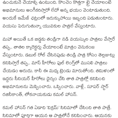
ఉంచుకునే చేయాల్సి ఉంటుంది. కొంచెం కొత్తగా ట్రై చేయాలంటే
అభిమానులు అంగీకరిస్తారో లేదో అన్న భయం వెంటాడుతుంది.
అందుకే ఇమేజ్ ఛట్రంలో ఇరుక్కుపోయి ఇబ్బంది పడుతుంటారు.
వయసు పెరుగుతున్నా యువకుల పాత్రలే వేస్తుంటారు.
మహా అయితే ఒక బిడ్డకు తండ్రిగా నడి వయస్కుల పాత్రలు వేస్తారే
తప్ప.. తాతల క్యారెక్టర్లు వేయాలంటే మాత్రం వెనుకంజ
వేస్తుంటారు. డబుల్ రోల్‌ చేసినపుడు తండ్రి పాత్ర కోసం తెల్లజుట్లు
కనిపిస్తారే తప్ప.. మాస్ హీరోలు ఫుల్ లెంగ్త్‌లో ముసలి పాత్రలు
చేయడం అరుదు. కానీ ఈ మధ్య ట్రెండు మారుతోంది. తమిళంలో
ఇద్దరు సీనియర్ హీరోలు ధైర్యం చేసి తాత పాత్రల్లో కనిపించి
అభిమానులను మెప్పించారు. ఒప్పించారు. వాళ్లే.. సూపర్ స్టార్
రజినీకాంత్, లోకనాయకుడు కమల్ హాసన్.
కమల్ హాసన్ గత ఏడాది ‘విక్రమ్’ సినిమాలో చేసింది తాత పాత్రే.
సినిమాలో పూర్తిగా ఆయన ఆ పాత్రలోనే కనిపించారు. ఆయనకు