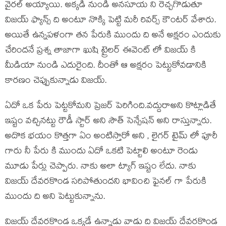
వైరల్ అయ్యాయి. అక్కడి నుండి అనసూయ ని రెచ్చగొడుతూ
విజయ్ ఫ్యాన్స్ ది అంటూ నొక్కి పెట్టి మరీ రివర్స్ కౌంటర్ వేశారు.
అయితే ఉన్నపళంగా తన పేరుకి ముందు ది అనే అక్షరం ఎందుకు
చేరిందనే ప్రశ్న తాజాగా ఖుషి ట్రైలర్ ఈవెంట్ లో విజయ్ కి
మీడియా నుండి ఎదురైంది. దీంతో ఆ అక్షరం పెట్టుకోవడానికి
కారణం చెప్పుకున్నాడు విజయ్.
ఏదో ఒక పేరు పెట్టకోమని ప్రెజర్ పెరిగింది.వద్దురాఅని కొట్లాడితే
ఇష్టం వచ్చినట్టు రౌడీ స్టార్ అని సౌత్ సెన్సేషన్ అని రాస్తున్నారు.
అదొక భయం కొత్తగా ఏం అంటిస్తారో అని , లైగర్ టైమ్ లో పూరీ
గారు నీ పేరు కి ముందు ఏదో ఒకటి పెట్టాలి అంటూ రెండు
మూడు పేర్లు చెప్పారు. నాకు అలా ట్యాగ్ ఇష్టం లేదు. నాకు
విజయ్ దేవరకొండ సరిపోతుందని భావించి ఫైనల్ గా పేరుకి
ముందు ది అని పెట్టుకున్నాను.
విజయ్ దేవరకొండ ఒక్కడే ఉన్నాడు వాడు ది విజయ్ దేవరకొండ