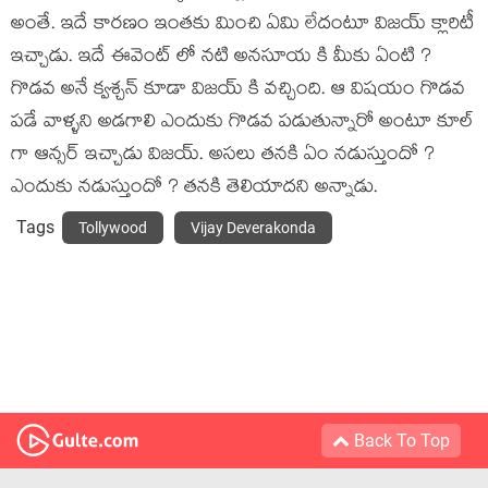
అంతే. ఇదే కారణం ఇంతకు మించి ఏమి లేదంటూ విజయ్ క్లారిటీ
ఇచ్చాడు. ఇదే ఈవెంట్ లో నటి అనసూయ కి మీకు ఏంటి ?
గొడవ అనే క్వశ్చన్ కూడా విజయ్ కి వచ్చింది. ఆ విషయం గొడవ
పడే వాళ్ళని అడగాలి ఎందుకు గొడవ పడుతున్నారో అంటూ కూల్
గా ఆన్సర్ ఇచ్చాడు విజయ్. అసలు తనకి ఏం నడుస్తుందో ?
ఎందుకు నడుస్తుందో ? తనకి తెలియాదని అన్నాడు.
Tags
Tollywood
Vijay Deverakonda
Back To Top