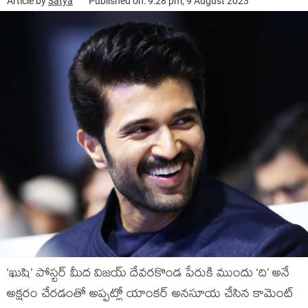
Article by
Satya
Published on: 9:28 pm, 9 August 2023
‘ఖుషి’ పోస్టర్ మీద విజయ్ దేవరకొండ పేరుకి ముందు ‘ది’ అనే
అక్షరం చేరడంతో అప్పట్లో యాంకర్ అనసూయ చేసిన కామెంట్