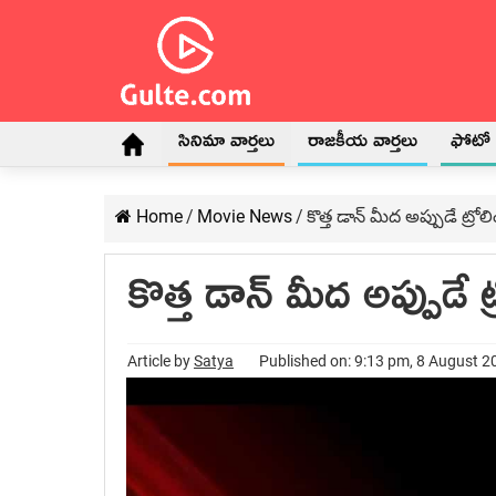
సినిమా వార్తలు
రాజకీయ వార్తలు
ఫోటో గ
Home
/
Movie News
/
కొత్త డాన్ మీద అప్పుడే ట్రో
కొత్త డాన్ మీద అప్పుడే 
Article by
Satya
Published on: 9:13 pm, 8 August 2