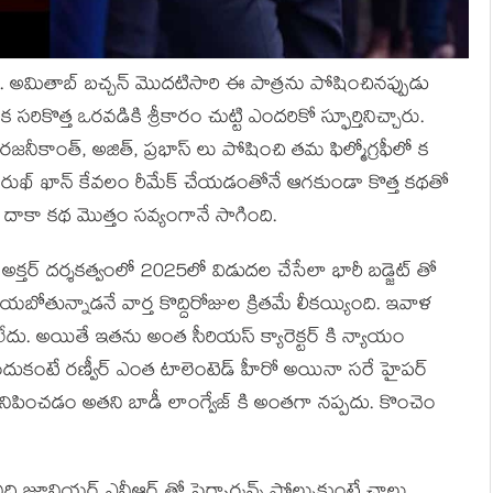
ర్. అమితాబ్ బచ్చన్ మొదటిసారి ఈ పాత్రను పోషించినప్పుడు
క సరికొత్త ఒరవడికి శ్రీకారం చుట్టి ఎందరికో స్ఫూర్తినిచ్చారు.
ర్ రజనీకాంత్, అజిత్, ప్రభాస్ లు పోషించి తమ ఫిల్మోగ్రఫీలో క
 షారుఖ్ ఖాన్ కేవలం రీమేక్ చేయడంతోనే ఆగకుండా కొత్త కథతో
డి దాకా కథ మొత్తం సవ్యంగానే సాగింది.
న్ అక్తర్ దర్శకత్వంలో 2025లో విడుదల చేసేలా భారీ బడ్జెట్ తో
ేయబోతున్నాడనే వార్త కొద్దిరోజుల క్రితమే లీకయ్యింది. ఇవాళ
లేదు. అయితే ఇతను అంత సీరియస్ క్యారెక్టర్ కి న్యాయం
ంటే రణ్వీర్ ఎంత టాలెంటెడ్ హీరో అయినా సరే హైపర్
 కనిపించడం అతని బాడీ లాంగ్వేజ్ కి అంతగా నప్పదు. కొంచెం