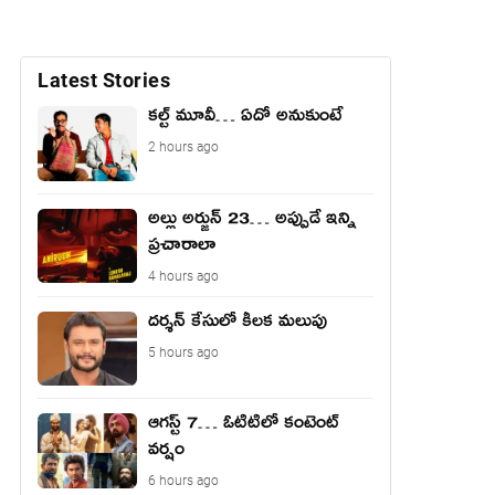
Latest Stories
కల్ట్ మూవీ… ఏదో అనుకుంటే
2 hours ago
అల్లు అర్జున్ 23… అప్పుడే ఇన్ని
ప్రచారాలా
4 hours ago
దర్శన్ కేసులో కీలక మలుపు
5 hours ago
ఆగస్ట్ 7… ఓటిటిలో కంటెంట్
వర్షం
6 hours ago