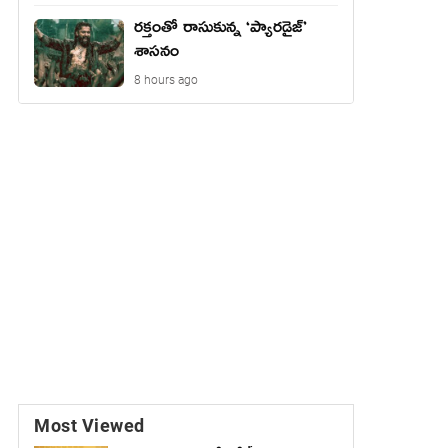
రక్తంతో రాసుకున్న ‘ప్యారడైజ్’
శాసనం
8 hours ago
Most Viewed