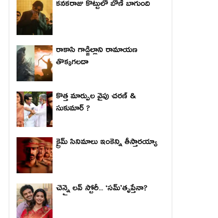
కనకరాజు కొట్టులో బోణీ బాగుంది
రాకాసి గాడ్జిల్లాని రామాయణ
తొక్కగలదా
కొత్త మార్పుల వైపు చరణ్ &
సుకుమార్ ?
క్రైమ్ సినిమాలు ఇంకెన్ని తీస్తారయ్యా
చెన్నై లవ్ స్టోరీ... ‘సమ్’తృప్తేనా?