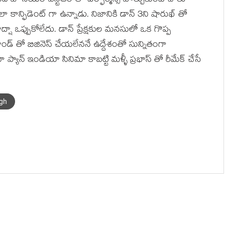
జూనియర్ ఎన్టీఆర్ తో పెర్ఫార్మన్స్ పోల్చుకుంటే చాలు
ా కాన్ఫిడెంట్ గా ఉన్నాడు. నిజానికి డాన్ 3ని షారుఖ్ తో
్షా ఒప్పుకోలేదు. డాన్ ప్రేక్షకుల మనసులో ఒక గొప్ప
డ్ తో బిజినెస్ చేయలేననే ఉద్దేశంతో సున్నితంగా
 ప్యాన్ ఇండియా సినిమా కాబట్టి మళ్ళీ ప్రభాస్ తో రీమేక్ చేసే
ngh