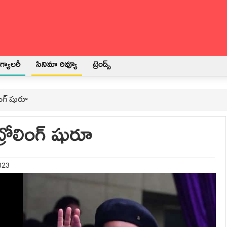
్యాలరీ
సినిమా రివ్యూ
ట్రెండ్స్
లింగ్ షురూ
ట్రోలింగ్ షురూ
023