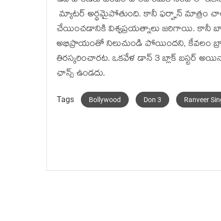
ఉదాహరణకు టెంపర్ హిందీ రీమేక్ సింబాలో ఇతనిది 
మ్యాటర్ అర్థమైపోతుంది. కానీ ఫర్హాన్ మాత్రం చాల
చేయించడానికి విశ్వప్రయత్నాలు జరిగాయి. కానీ బాద
అభిప్రాయంతో నిలుచుండి పోయిందని, కేవలం బ్రాం
తిరస్కరించారట. ఒకవేళ డాన్ 3 బ్లాక్ బస్టర్ అయినా
ఛాన్స్ ఉండదు.
Tags
Bollywood
Don 3
Ranveer Si