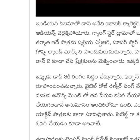
ఇండియన్ సినిమాలో డాన్ అనేది ఐకానిక్ క్యారెక్ట
ఆడియన్స్ వెర్రెత్తిపోయారు. గ్యాంగ్ స్టర్ డ్రామాలో ఒ
తర్వాత ఇదే పాత్రను స్వర్గీయ ఎన్టీఆర్, సూపర్ స్టా
గొప్ప ల్యాండ్ మార్క్ ని పొందుపరుచుకున్నారు.
డాన్ 2 కూడా చేసి ప్రేక్షకులను మెప్పించాడు. ఇక్క
ఇప్పుడు డాన్ 3కి రంగం సిద్ధం చేస్తున్నారు. ఫర్హా
రూపొందించనున్నారు. టైటిల్ రోల్ రణ్వీర్ సింగ్ చ
వదిలిన అనౌన్స్ మెంట్ లో తన పేరుని రివీల్ చేయ
చేయగలడానే అనుమానం అందరిలోనూ ఉంది. ఎందుక
యాక్టివ్ పాత్రలకు బాగా సూటవుతాడు. సెటిల్డ్ గా
ఓవర్ చేయడం కూడా అలవాటే.