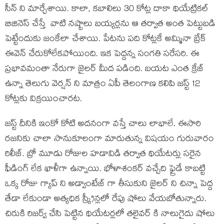
సీన్ ని మార్చేశాయి. కాలా, కబాలిలు 30 కోట్ల దాకా థియేట్రికల్
బిజినెస్ చేస్తే వాటి నష్టాలు బయ్యర్లను ఆ తర్వాత అంత పెట్టుబడి
పెట్టేందుకు జంకేలా చేశాయి. పేటను పది కోట్లకే అమ్మినా బ్రేక్
ఈవెన్ చేరుకోలేకపోయింది. ఇక పెద్దన్న సంగతి సరేసరి. ఈ
ప్రభావమంతా నేరుగా జైలర్ మీద పడింది. బయట ఎంత క్రేజ్
ఉన్నా తెలుగు వెర్షన్ ని మాత్రం ఏపీ తెలంగాణ కలిపి జస్ట్ 12
కోట్లకు విక్రయించారట.
జస్ట్ దీనికి ఇంకో కోటి అదనంగా వస్తే చాలు లాభాలే. ఈసారి
రజనికు చాలా సానుకూలంగా మారుతున్న విషయం గురువారం
రిలీజ్. బ్రో మూడు రోజుల హడావిడి తర్వాత థియేటర్లు సరైన
ఫీడింగ్ లేక ఖాళీగా ఉన్నాయి. భోళాశంకర్ వచ్చేది ఫ్రైడే కాబట్టి
ఒక్క రోజు గ్యాప్ ని అడ్వాంటేజ్ గా తీసుకుని జైలర్ ని చిన్నా పెద్ద
తేడా లేకుండా అత్యధిక స్క్రీన్లలో రేపు షోలు వేయబోతున్నారు.
చిరుకి రిజర్వ్ చేసి పెట్టిన థియేటర్లలో తలైవర్ కి నాలుగైదు షోలు