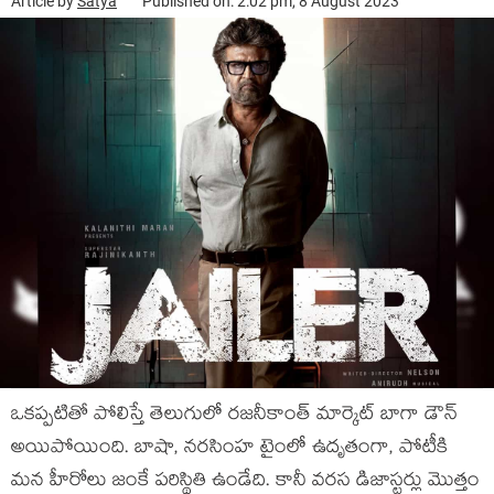
Article by
Satya
Published on: 2:02 pm, 8 August 2023
ఒకప్పటితో పోలిస్తే తెలుగులో రజనీకాంత్ మార్కెట్ బాగా డౌన్
అయిపోయింది. బాషా, నరసింహ టైంలో ఉదృతంగా, పోటీకి
మన హీరోలు జంకే పరిస్థితి ఉండేది. కానీ వరస డిజాస్టర్లు మొత్తం