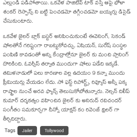
ఎల్లుండి పడిపోతాయి. ఒకవేళ పాజిటివ్ టాక్ వస్తే ఆపై భోళా
శంకర్ రెస్పాన్స్ ని బట్టి పెంచడమో తగ్గించడమో బయ్యర్లు డిసైడ్
చేసుకుంటారు.
ఒకవేళ జైలర్ బ్లాక్ బస్టర్ అనిపించుకుంటే ఈవెనింగ్, సెకండ్
షోలతోనే గరిష్టంగా రాబట్టుకోవచ్చు. ఏషియన్, సురేష్ సంస్థల
పంపిణి కావడంతో అన్ని కేంద్రాల్లోనూ జైలర్ కు మంచి ప్లానింగ్
దొరికింది. ఓవర్సీస్ తర్వాత ముందుగా షోలు పడేది ఇక్కడే.
తమిళనాడులో పలు కారణాల వల్ల ఉదయం 9 కన్నా ముందు
ప్రీమియర్లు వేయడం లేదు. సో ఫస్ట్ రిపోర్ట్స్, రివ్యూస్ అన్నీ పక్క
రాష్ట్రాల నుంచే అరవ ఫ్యాన్స్ తెలుసుకోబోతున్నారు. నెల్సన్ దిలీప్
కుమార్ దర్శకత్వం వహించిన జైలర్ కు అనిరుద్ రవిచందర్
సంగీతం సమకూర్చగా దీన్నో యాక్షన్ కం రివెంజ్ థ్రిలర్ గా
తీర్చిదిద్దారు.
Tags
Jailer
Tollywood