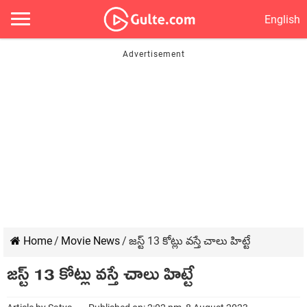
English
Home
/
Movie News
/
జస్ట్ 13 కోట్లు వస్తే చాలు హిట్టే
జస్ట్ 13 కోట్లు వస్తే చాలు హిట్టే